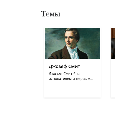
Темы
Джозеф Смит
Джозеф Смит был
основателем и первым
Президентом Церкви
Иисуса Христа Святых
последних дней.