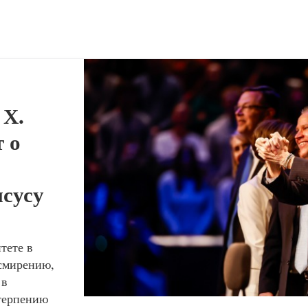
 Х.
 о
исусу
тете в
 смирению,
 в
 терпению