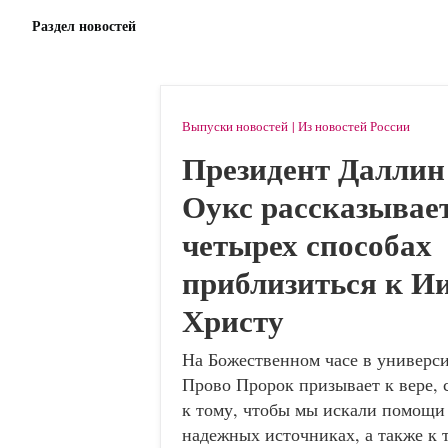
Официальный
ВЕБСАЙТ
Раздел новостей
Церкви
ИИСУСА
ХРИСТА
СВЯТЫХ
ПОСЛЕДНИХ
ДНЕЙ
Выпуски новостей
Из новостей России
Президент Даллин
Оукс рассказывает
четырех способах
приблизиться к И
Христу
На Божественном часе в универси
Прово Пророк призывает к вере,
к тому, чтобы мы искали помощи
надежных источниках, а также к