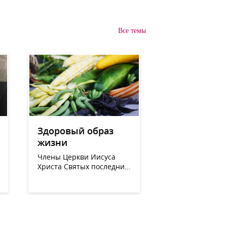
Все темы
Здоровый образ
жизни
Члены Церкви Иисуса
Христа Святых последних
дней известны своим
здоровым образом жизни.