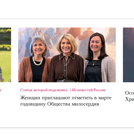
и
Статья, которой поделились
Из новостей России
Осо
Женщин приглашают отметить в марте
Хри
годовщину Общества милосердия