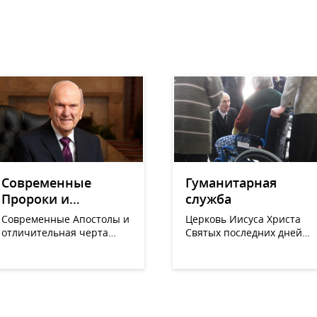
Современные
Гуманитарная
Пророки и
служба
непрекращающееся
Современные Апостолы и Пророки -
Церковь Иисуса Христа
откровение
отличительная черта
Святых последних дней
Церкви Иисуса Христа
предоставляет помощь и
Святых последних дней.
осуществляет
гуманитарные проекты во
всем мире. Проекты
осуществляются
независимо от