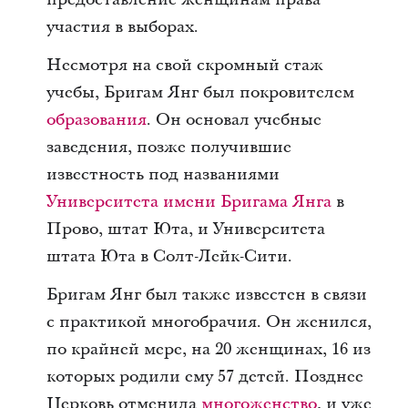
участия в выборах.
Несмотря на свой скромный стаж
учебы, Бригам Янг был покровителем
образования
. Он основал учебные
заведения, позже получившие
известность под названиями
Университета имени Бригама Янга
в
Прово, штат Юта, и Университета
штата Юта в Солт-Лейк-Сити.
Бригам Янг был также известен в связи
с практикой многобрачия. Он женился,
по крайней мере, на 20 женщинах, 16 из
которых родили ему 57 детей. Позднее
Церковь отменила
многоженство
, и уже