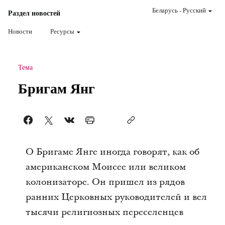
Беларусь
-
Pусский
Раздел новостей
Новости
Ресурсы
Тема
Бригам Янг
О Бригаме Янге иногда говорят, как об
американском Моисее или великом
колонизаторе. Он пришел из рядов
ранних Церковных руководителей и вел
тысячи религиозных переселенцев