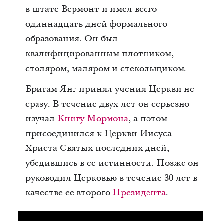
в штате Вермонт и имел всего
одиннадцать дней формального
образования. Он был
квалифицированным плотником,
столяром, маляром и стекольщиком.
Бригам Янг принял учения Церкви не
сразу. В течение двух лет он серьезно
изучал
Книгу Мормона
, а потом
присоединился к Церкви Иисуса
Христа Святых последних дней,
убедившись в ее истинности. Позже он
руководил Церковью в течение 30 лет в
качестве ее второго
Президента
.