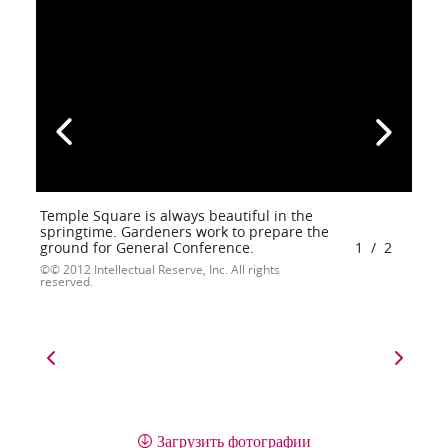
Temple Square is always beautiful in the
springtime. Gardeners work to prepare the
ground for General Conference.
1
/
2
© 2012 Intellectual Reserve, Inc. All rights
reserved.
Загрузить фотографии