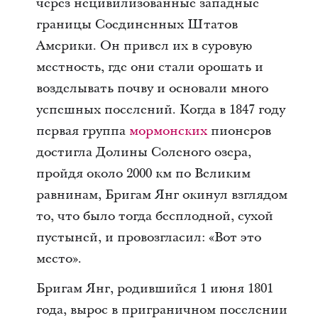
через нецивилизованные западные
границы Соединенных Штатов
Америки. Он привел их в суровую
местность, где они стали орошать и
возделывать почву и основали много
успешных поселений. Когда в 1847 году
первая группа
мормонских
пионеров
достигла Долины Соленого озера,
пройдя около 2000 км по Великим
равнинам, Бригам Янг окинул взглядом
то, что было тогда бесплодной, сухой
пустыней, и провозгласил: «Вот это
место».
Бригам Янг, родившийся 1 июня 1801
года, вырос в приграничном поселении