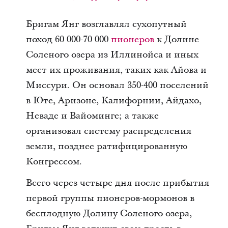
Бригам Янг возглавлял сухопутный
поход 60 000-70 000
пионеров
к Долине
Соленого озера из Иллинойса и иных
мест их проживания, таких как Айова и
Миссури. Он основал 350-400 поселений
в Юте, Аризоне, Калифорнии, Айдахо,
Неваде и Вайоминге; а также
организовал систему распределения
земли, позднее ратифицированную
Конгрессом.
Всего через четыре дня после прибытия
первой группы пионеров-мормонов в
бесплодную Долину Соленого озера,