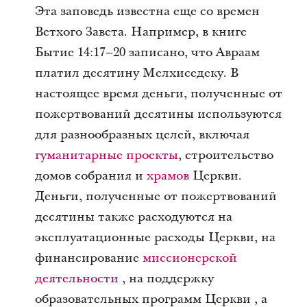
Эта заповедь известна еще со времен
Ветхого Завета. Например, в книге
Бытие 14:17–20 записано, что Авраам
платил десятину Мелхиседеку. В
настоящее время деньги, полученные от
пожертвований десятины используются
для разнообразных целей, включая
гуманитарные проекты
, строительство
домов собрания и
храмов
Церкви.
Деньги, полученные от пожертвований
десятины также расходуются на
эксплуатационные расходы Церкви, на
финансирование
миссионерской
деятельности
, на поддержку
образовательных программ Церкви , а