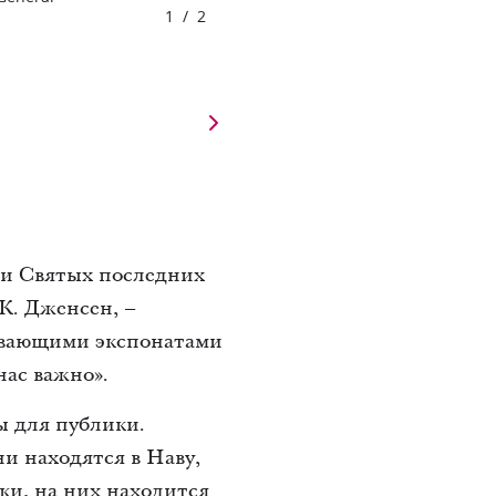
1
/
2
ии Святых последних
К. Дженсен, –
ивающими экспонатами
нас важно».
ы для публики.
и находятся в Наву,
ки, на них находится