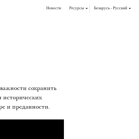
Новости
Ресурсы
Беларусь
-
Pусский
 важности сохранить
н исторических
ере и преданности.