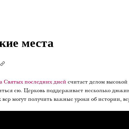
кие места
а Святых последних дней
считает делом высокой
иться ею. Церковь поддерживает несколько дюжи
ех вер могут получить важные уроки об истории, в