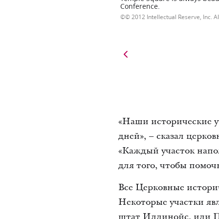
Conference.
© 2012 Intellectual Reserve, Inc. Al
«Наши исторические у
дней», – сказал церко
«Каждый участок напо
для того, чтобы помоч
Все Церковные истори
Некоторые участки явл
штат Иллинойс, или П