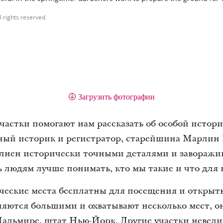
l rights reserved.
Загрузить фотографии
частки помогают нам рассказать об особой истор
вный историк и регистратор, старейшина Марлин 
лнен исторически точными деталями и завораж
ь людям лучше понимать, кто мы такие и что для 
ческие места бесплатны для посещения и открыт
яются большими и охватывают несколько мест, он
альмире, штат Нью-Йорк. Другие участки невели