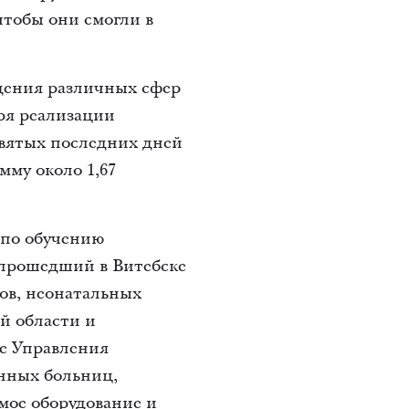
тобы они смогли в
дения различных сфер
аря реализации
вятых последних дней
мму около 1,67
по обучению
 прошедший в Витебске
гов, неонатальных
й области и
е Управления
нных больниц,
мое оборудование и