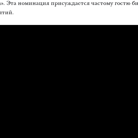
». Эта номинация присуждается частому гостю б
ятий.