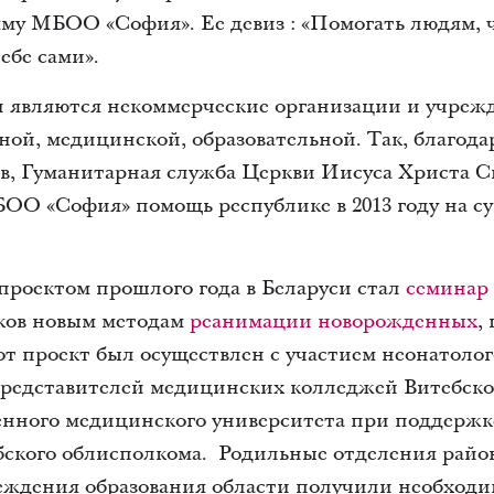
му МБОО «София». Ее девиз : «Помогать людям, ч
ебе сами».
являются некоммерческие организации и учреж
ной, медицинской, образовательной. Так, благод
в, Гуманитарная служба Церкви Иисуса Христа С
ОО «София» помощь республике в 2013 году на су
роектом прошлого года в Беларуси стал
семинар
ков новым методам
реанимации новорожденных
,
Этот проект был осуществлен с участием неонатоло
 представителей медицинских колледжей Витебско
венного медицинского университета при поддержк
бского облисполкома. Родильные отделения райо
еждения образования области получили необходи