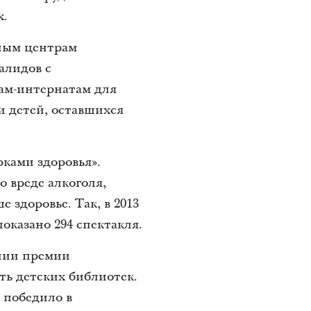
х.
ным центрам
алидов с
ам-интернатам для
и детей, оставшихся
ками здоровья».
о вреде алкоголя,
 здоровье. Так, в 2013
оказано 294 спектакля.
ении премии
ть детских библиотек.
 победило в