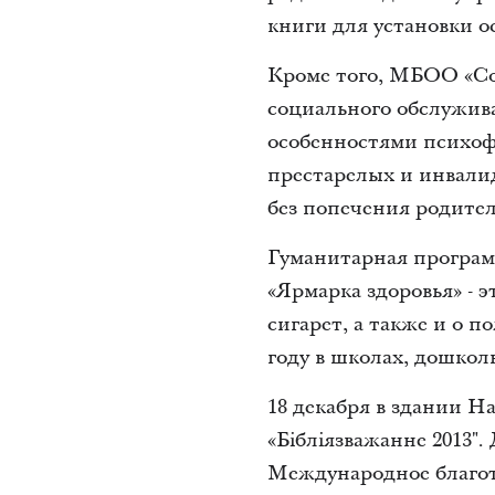
книги для установки 
Кроме того, МБОО «С
социального обслужив
особенностями психоф
престарелых и инвалид
без попечения родител
Гуманитарная програм
«Ярмарка здоровья» - э
сигарет, а также и о п
году в школах, дошкол
18 декабря в здании 
«Бібліязважанне 2013″
Международное благот