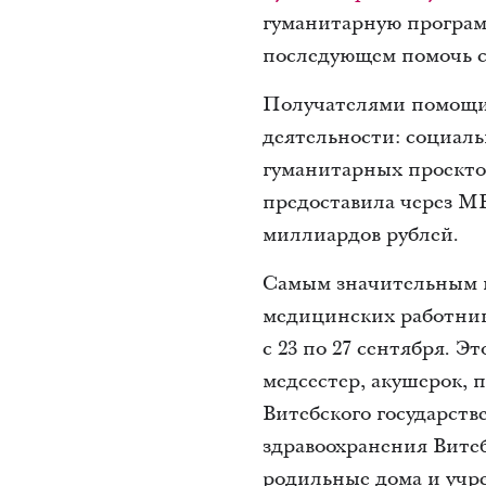
гуманитарную програм
последующем помочь с
Получателями помощи 
деятельности: социаль
гуманитарных проекто
предоставила через МБ
миллиардов рублей.
Самым значительным п
медицинских работни
с 23 по 27 сентября. 
медсестер, акушерок,
Витебского государст
здравоохранения Вите
родильные дома и учр