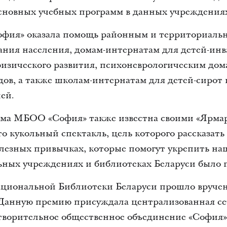
основных учебных программ в данных учреждения
офия» оказала помощь районным и территориаль
ания населения, домам-интернатам для детей-инв
изического развития, психоневрологическим дом
ов, а также школам-интернатам для детей-сирот 
ей.
ма МБОО «София» также известна своими «Ярмар
то кукольный спектакль, цель которого рассказать 
олезных привычках, которые помогут укрепить наше
ьных учреждениях и библиотеках Беларуси было п
Национальной Библиотеки Беларуси прошло вруч
. Данную премию присуждала централизованная се
ворительное общественное объединение «София»