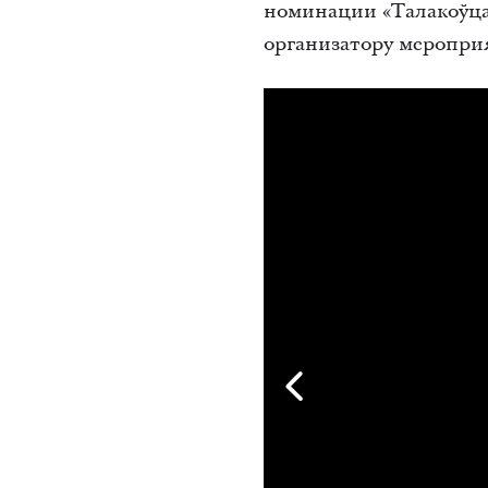
номинации «Талакоўца
организатору меропри