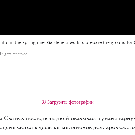
iful in the springtime. Gardeners work to prepare the ground for
l rights reserved.
Загрузить фотографии
а Святых последних дней оказывает гуманитарную
оценивается в десятки миллионов долларов ежег