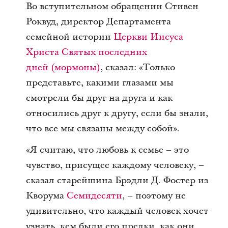
Во вступительном обращении Стивен
Роквуд, директор Департамента
семейной истории
Церкви Иисуса
Христа Святых последних
дней (мормоны)
, сказал: «Только
представьте, какими глазами мы
смотрели бы друг на друга и как
относились друг к другу, если бы знали,
что все мы связаны между собой».
«Я считаю, что любовь к семье – это
чувство, присущее каждому человеку, –
сказал старейшина Брэдли Д. Фостер из
Кворума
Семидесяти
, – поэтому не
удивительно, что каждый человек хочет
узнать, кем были его предки, как они