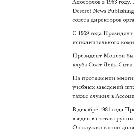
Апостолов в 1963 году
Deseret News Publishin
совета директоров орган
С 1969 года Президен
исполнительного коми
Президент Монсон был
клуба Солт-Лейк-Сити
На протяжении многих
учебных заведений шт
также служил в Ассоц
В декабре 1981 года 
введён в состав групп
Он служил в этой долж