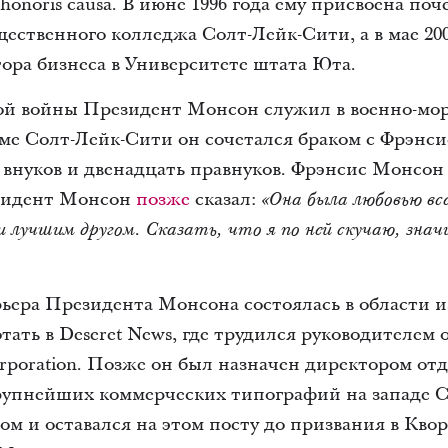
honoris causa. В июне 1996 года ему присвоена по
ественного колледжа Солт-Лейк-Сити, а в мае 200
ора бизнеса в Университете штата Юта.
ой войны Президент Монсон служил в военно-мо
раме Солт-Лейк-Сити он сочетался браком с Фрэнс
ь внуков и двенадцать правнуков. Фрэнсис Монсон 
езидент Монсон
позже
сказал:
«Она была любовью вс
лучшим другом. Сказать, что я по ней скучаю, значи
ера Президента Монсона состоялась в области из
отать в Deseret News, где трудился руководителем
rporation. Позже он был назначен директором отд
крупнейших коммерческих типографий на западе 
м и оставался на этом посту до призвания в Кво