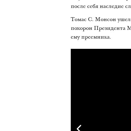
после себя наследие с
Томас С. Монсон ушел 
похорон Президента М
ему преемника.