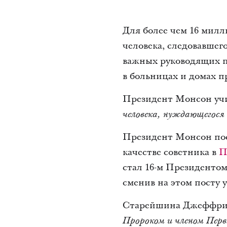
Для более чем 16 мил
человека, следовавшег
важных руководящих п
в больницах и домах п
Президент Монсон уч
человека, нуждающегося 
Президент Монсон пос
качестве советника в
П
стал 16-м Президентом
сменив на этом посту
Старейшина Джеффри Р
Пророком и членом Перв