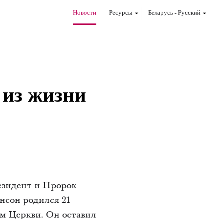
Новости
Ресурсы
Беларусь
-
Pусский
 из жизни
резидент и Пророк
онсон родился 21
том Церкви. Он оставил