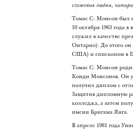
служения людям, которо
Томас С. Монсон был п
10 октября 1963 года в
служил в качестве пр
Онтарио). До этого он
США) и епископом в Ш
Томас С. Монсон родил
Конди Монсонов. Он уч
получил диплом с отл
Защитив дипломную ра
колледжа, а затем пол
имени Бригама Янга.
В апреле 1981 года У