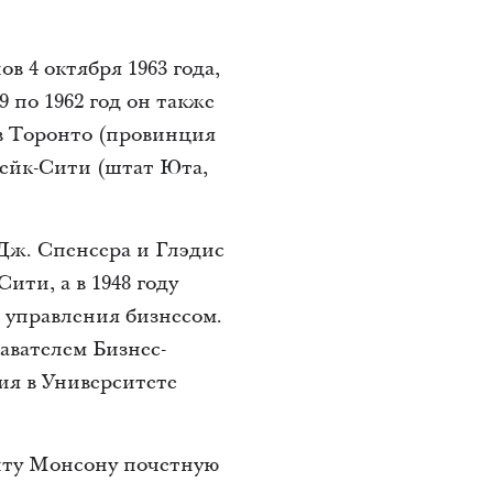
 4 октября 1963 года,
9 по 1962 год он также
в Торонто (провинция
Лейк-Сити (штат Юта,
 Дж. Спенсера и Глэдис
ти, а в 1948 году
 управления бизнесом.
авателем Бизнес-
ия в Университете
енту Монсону почетную