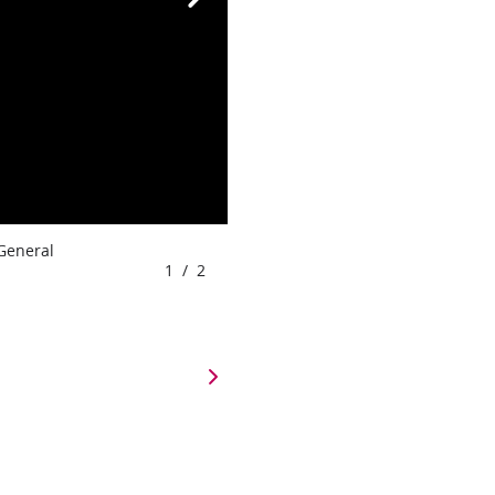
 General
1
/
2