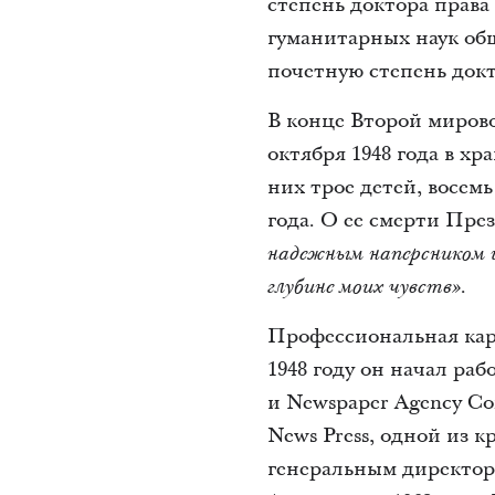
степень доктора права 
гуманитарных наук общ
почетную степень докт
В конце Второй миров
октября 1948 года в х
них трое детей, восем
года. О ее смерти Пр
надежным наперсником и 
глубине моих чувств».
Профессиональная карь
1948 году он начал раб
и Newspaper Agency Co
News Press, одной из 
генеральным директоро