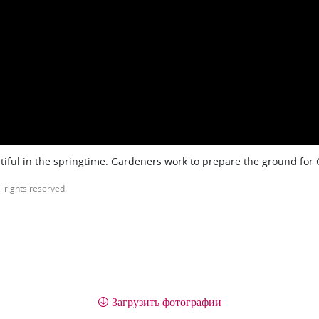
iful in the springtime. Gardeners work to prepare the ground for
l rights reserved.
Загрузить фотографии