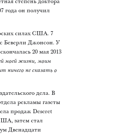
четная степень доктора
7 года он получил
рских силах США. 7
ис Беверли Джонсон. У
скончалась 20 мая 2013
ей моей жизни, моим
т ничего не сказать о
дательского дела. В
 отдела рекламы газеты
ела продаж Deseret
США, затем стал
рум Двенадцати