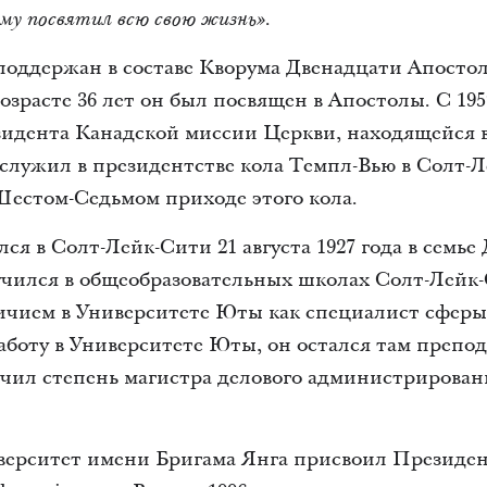
му посвятил всю свою жизнь».
оддержан в составе Кворума Двенадцати Апостолов
 возрасте 36 лет он был посвящен в Апостолы. С 195
езидента Канадской миссии Церкви, находящейся 
 служил в президентстве кола Темпл-Вью в Солт-
естом-Седьмом приходе этого кола.
ся в Солт-Лейк-Сити 21 августа 1927 года в семье
ился в общеобразовательных школах Солт-Лейк-Си
ичием в Университете Юты как специалист сферы
боту в Университете Юты, он остался там препод
учил степень магистра делового администрирован
ниверситет имени Бригама Янга присвоил Презид