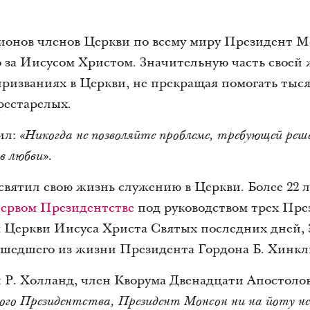
лионов членов Церкви по всему миру Президент 
о за Иисусом Христом. Значительную часть своей
ризваниях в Церкви, не прекращая помогать тыся
рестарелых.
ил:
«Никогда не позволяйте проблеме, требующей реш
в любви».
вятил свою жизнь служению в Церкви. Более 22 л
ервом Президентстве
под руководством трех Пре
 Церкви Иисуса Христа Святых последних дней, 3
 ушедшего из жизни Президента Гордона Б. Хинкл
. Холланд, член Кворума Двенадцати Апостолов,
ого Президентства, Президент Монсон ни на йоту н