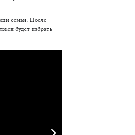
нии семьи. После
лжен будет избрать