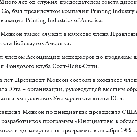
. Много лет он служил председателем совета дире
g Co, был президентом компании Printing Industry 
изации Printing Industries of America.
т Монсон также служил в качестве члена Правлен
тета Бойскаутов Америки.
 членом Ассоциации менеджеров по продажам ш
 и Фондового клуба Солт-Лейк-Сити.
 лет Президент Монсон состоял в комитете чле
ата Юта – организации, руководящей высшим обр
иации выпускников Университета штата Юта.
Президент Монсон по инициативе президента США
ы разработчиков программы «Инициативы в област
ности до завершения программы в декабре 1982 г