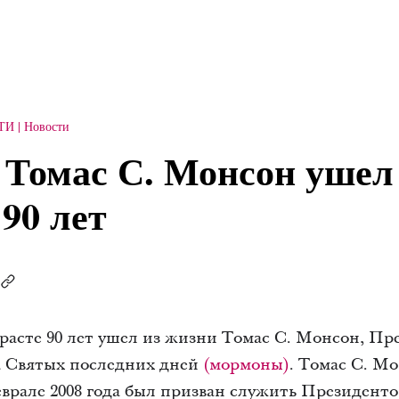
ТИ
Новости
 Томас С. Монсон ушел
 90 лет
возрасте 90 лет ушел из жизни Томас С. Монсон, П
а Святых последних дней
(мормоны)
. Томас С. М
 феврале 2008 года был призван служить Президен