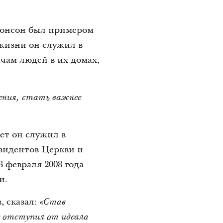
Монсон был примером
 жизни он служил в
чам людей в их домах,
ения, стать важнее
ет он служил в
зидентов Церкви и
 февраля 2008 года
и.
 сказал:
«Став
е отступил от идеала