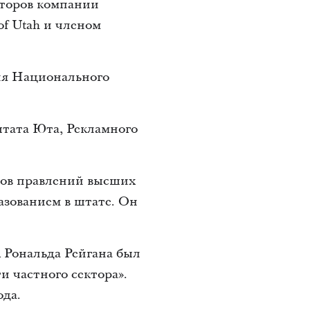
кторов компании
of Utah и членом
ия Национального
тата Юта, Рекламного
нов правлений высших
азованием в штате. Он
 Рональда Рейгана был
и частного сектора».
ода.