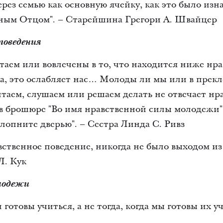
ерез семью как основную ячейку, как это было изн
ным Отцом". – Старейшина Грегори А. Швайцер
поведения
таем или вовлечены в то, что находится ниже нр
, это ослабляет нас… Молоды ли мы или в прекл
итаем, слушаем или решаем делать не отвечает н
в брошюре "Во имя нравственной силы молодежи",
хлопните дверью". – Сестра Линда С. Ривз
вственное поведение, никогда не было выходом из
Л. Кук
олодежи
и готовы учиться, а не тогда, когда мы готовы их 