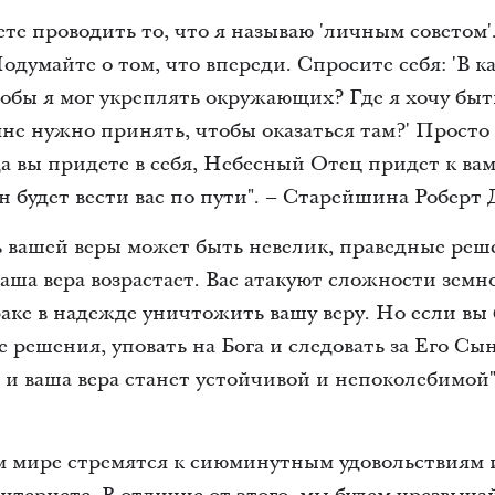
е проводить то, что я называю 'личным советом'
Подумайте о том, что впереди. Спросите себя: 'В 
тобы я мог укреплять окружающих? Где я хочу быть
не нужно принять, чтобы оказаться там?' Просто 
да вы придете в себя, Небесный Отец придет к в
н будет вести вас по пути". – Старейшина Роберт 
ь вашей веры может быть невелик, праведные ре
 ваша вера возрастает. Вас атакуют сложности зем
раке в надежде уничтожить вашу веру. Но если вы
решения, уповать на Бога и следовать за Его Сын
, и ваша вера станет устойчивой и непоколебимо
м мире стремятся к сиюминутным удовольствиям 