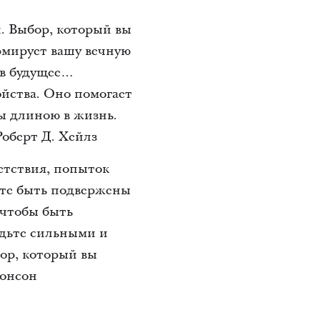
. Выбор, который вы
ормирует вашу вечную
ь в будущее…
йства. Оно помогает
ы длиною в жизнь.
Роберт Д. Хейлз
ветствия, попыток
жете быть подвержены
 чтобы быть
удьте сильными и
бор, который вы
Монсон