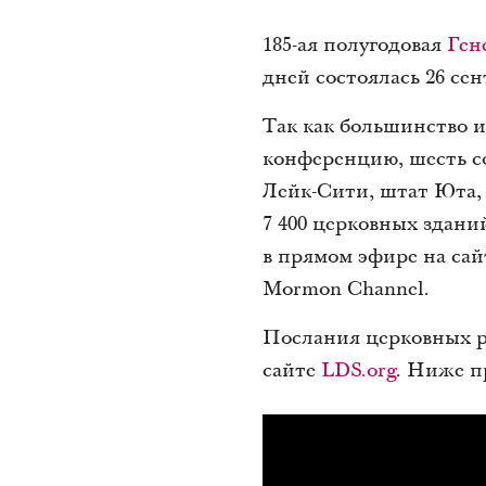
185-ая полугодовая
Ген
дней состоялась 26 сент
Так как большинство и
конференцию, шесть со
Лейк-Сити, штат Юта, 
7 400 церковных зданий
в прямом эфире на сай
Mormon Channel.
Послания церковных р
сайте
LDS.org
. Ниже п