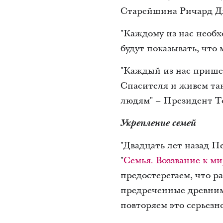
Старейшина Ричард Д
"Каждому из нас необх
будут показывать, что
"Каждый из нас прише
Спасителя и живем так
людям" – Президент Т
Укрепление семей
"Двадцать лет назад 
"
Семья. Воззвание к ми
предостерегаем, что р
предреченные древним
повторяем это серьезн