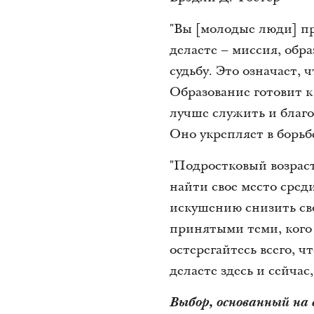
"Вы [молодые люди] п
делаете – миссия, обр
судьбу. Это означает, 
Образование готовит 
лучше служить и благ
Оно укрепляет в борьб
"Подростковый возраст
найти свое место сред
искушению снизить св
принятыми теми, кого
остерегайтесь всего, 
делаете здесь и сейча
Выбор, основанный на 