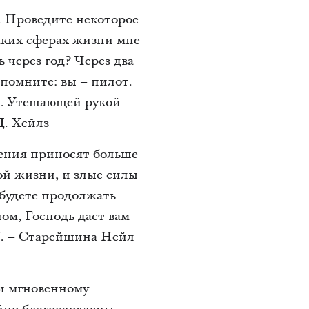
. Проведите некоторое
каких сферах жизни мне
 через год? Через два
помните: вы – пилот.
ам. Утешающей рукой
Д. Хейлз
шения приносят больше
ной жизни, и злые силы
 будете продолжать
ом, Господь даст вам
й". – Старейшина Нейл
и мгновенному