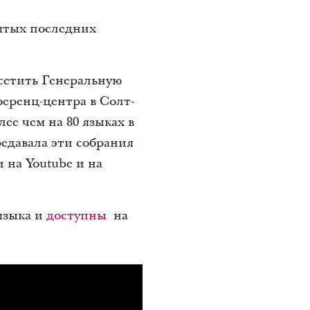
ятых последних
осетить Генеральную
еренц-центра в Солт-
ее чем на 80 языках в
редавала эти собрания
 на Youtube и на
языка и
доступны
на