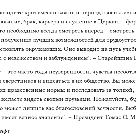
роходите критически важный период своей жизни
азование, брак, карьера и служение в Церкви, – ф
что необходимо всегда смотреть вперед – смотрет
к получению лучших возможностей для трудоустро
ословлять окружающих. Оно выводит на путь учеб
е с невежеством и заблуждением". – Старейшина 
 – это часто годы неуверенности, чувства несоот
и сверстников и вписаться в их общество. Вы мо
ои нравственные нормы и последовать за толпой,
 желаете видеть своими друзьями. Пожалуйста, б
что может лишить вас благословений вечности. Вы
с, имеет вечное значение". – Президент Томас С. 
вере