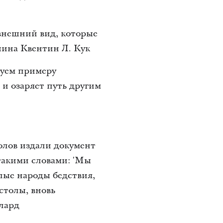
 внешний вид, которые
шина Квентин Л. Кук
дуем примеру
 и озаряет путь другим
олов издали документ
акими словами: 'Мы
лые народы бедствия,
столы, вновь
лард