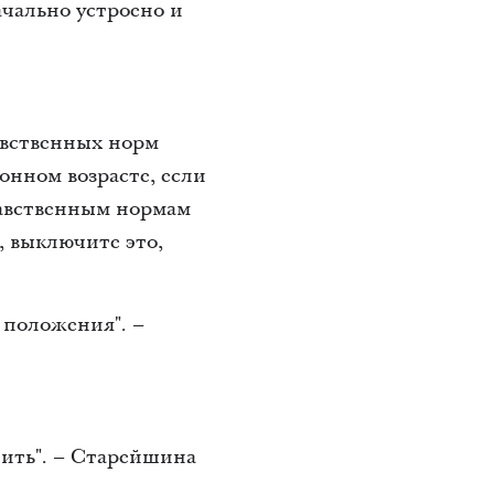
ачально устроено и
авственных норм
онном возрасте, если
равственным нормам
 выключите это,
 положения". –
учить". – Старейшина