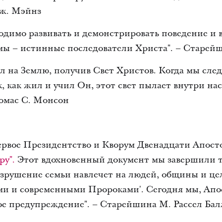
ж. Мэйнз
одимо развивать и демонстрировать поведение и
 мы – истинные последователи Христа". – Старей
л на Землю, получив Свет Христов. Когда мы сле
, как жил и учил Он, этот свет пылает внутри нас
омас С. Монсон
Первое Президентство и Кворум Двенадцати Апост
ру".
Этот вдохновенный документ мы завершили т
азрушение семьи навлечет на людей, общины и це
и и современными Пророками'. Сегодня мы, Апо
ое предупреждение". – Старейшина М. Рассел Бал