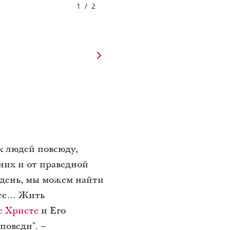
1
/
2
х людей повсюду,
них и от праведной
 день, мы можем найти
сте… Жить
е Христе
и Его
поведи". –