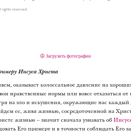
l rights reserved.
Загрузить фотографии
примеру Иисуса Христа
вем, оказывает колоссальное давление на хороши
вои нравственные нормы или вовсе отказаться от 
тря на зло и искушения, окружающие нас каждый
айдем ее, живя жизнью, сосредоточенной на Хри
исте жизнью – значит сначала узнавать об
Иисус
довать Его примеру и в точности соблюдать Его за