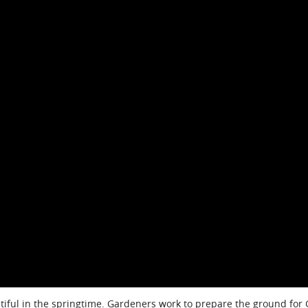
iful in the springtime. Gardeners work to prepare the ground for