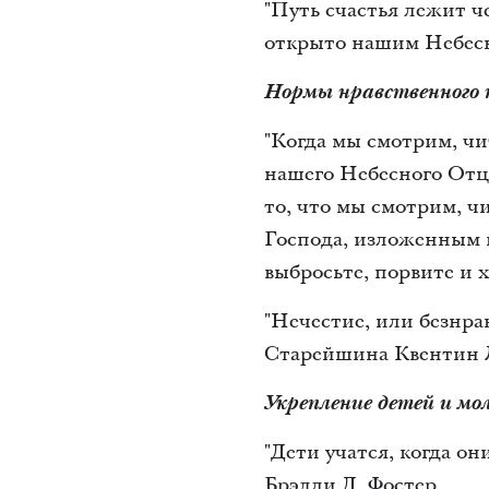
"Путь счастья лежит ч
открыто нашим Небес
Нормы нравственного 
"Когда мы смотрим, чи
нашего Небесного Отца
то, что мы смотрим, ч
Господа, изложенным 
выбросьте, порвите и 
"Нечестие, или безнра
Старейшина Квентин 
Укрепление детей и м
"Дети учатся, когда он
Брэдли Д. Фостер