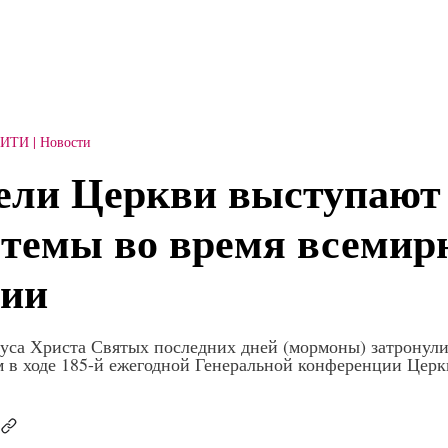
СИТИ
Новости
ели Церкви выступают
темы во время всемир
ции
уса Христа Святых последних дней (мормоны) затронул
 в ходе 185-й ежегодной Генеральной конференции Церк