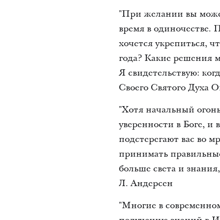
"При желании вы может
время в одиночестве. 
хочется укрепиться, ч
года? Какие решения м
Я свидетельствую: ког
Своего Святого Духа О
"Хотя начальный огон
уверенности в Боге, и
подстерегают вас во м
принимать правильные 
больше света и знания
Л. Андерсен
"Многие в современно