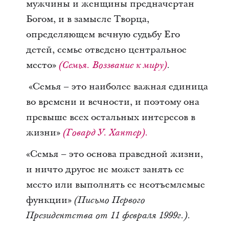
мужчины и женщины предначертан
Богом, и в замысле Творца,
определяющем вечную судьбу Его
детей, семье отведено центральное
место»
.
(Семья. Воззвание к миру)
«Семья – это наиболее важная единица
во времени и вечности, и поэтому она
превыше всех остальных интересов в
жизни»
(Говард У. Хантер).
«Семья – это основа праведной жизни,
и ничто другое не может занять ее
место или выполнять ее неотъемлемые
функции»
(Письмо Первого
Президентства от 11 февраля 1999г.).