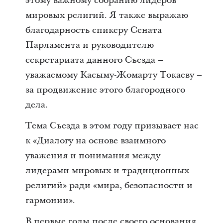
этому важному собранию лидеров
мировых религий. Я также выражаю
благодарность спикеру Сената
Парламента и руководителю
секретариата данного Съезда –
уважаемому Касыму-Жомарту Токаеву –
за продвижение этого благородного
дела.
Тема Съезда в этом году призывает нас
к «Диалогу на основе взаимного
уважения и понимания между
лидерами мировых и традиционных
религий» ради «мира, безопасности и
гармонии».
В первые годы после своего основания