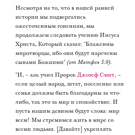
Несмотря на то, что в нашей ранней
истории мы подвергались
ожесточенным гонениям, мы
продолжаем следовать учению Иисуса
Христа, Который сказал: "Блаженны
миротворцы, ибо они будут наречены
сынами Божиими"
.
(от Матфея 5:9)
"И, – как учил Пророк
Джозеф Смит
, –
если целый народ, штат, поселение или
семья должны быть благодарны за что-
либо, так это за мир и спокойствие. И
пусть нашим девизом будут слова: мир
всем! Мы стремимся жить в мире со
всеми людьми. [Давайте] укреплять