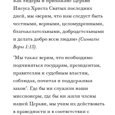
Как лидеры и прихожане Церкви
Иисуса Христа Святых последних
дней, мы «верим, что нам следует быть
честными, верными, целомудренными,
благожелательными, добродетельными
и делать добро всем людям»
(Символы
.
Веры 1:13)
"Мы также верим, что необходимо
подчиняться государям, президентам,
правителям и судебным властям,
соблюдая, почитая и поддерживая
закон". Где бы ни служили наши
миссионеры, где бы ни жили члены
нашей Церкви, мы учим их действовать
в праведности и в соответствии с