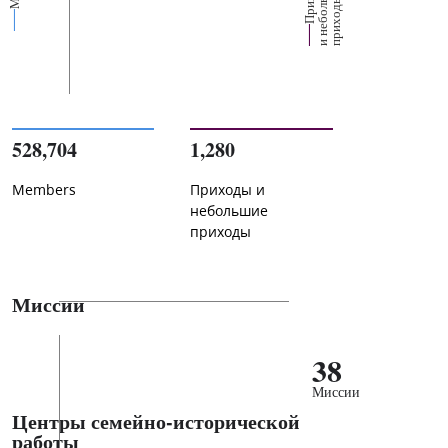
е
х
ь
ы
528,704
1,280
Members
Приходы и
небольшие
приходы
Миссии
38
Миссии
Центры семейно-исторической
работы