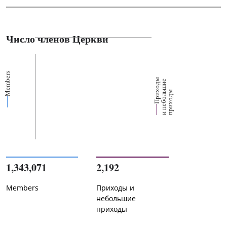
Число членов Церкви
Members
П
р
и
о
д
ы
и
н
е
б
о
л
ш
и
п
р
и
х
о
д
е
х
ь
ы
1,343,071
2,192
Members
Приходы и
небольшие
приходы