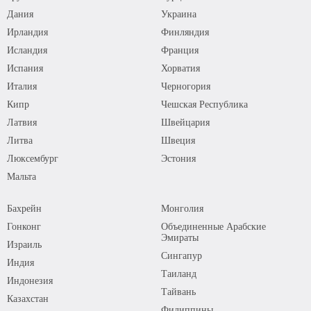
Дания
Украина
Ирландия
Финляндия
Исландия
Франция
Испания
Хорватия
Италия
Черногория
Кипр
Чешская Республика
Латвия
Швейцария
Литва
Швеция
Люксембург
Эстония
Мальта
Бахрейн
Монголия
Гонконг
Объединенные Арабские
Эмираты
Израиль
Сингапур
Индия
Таиланд
Индонезия
Тайвань
Казахстан
Филиппины