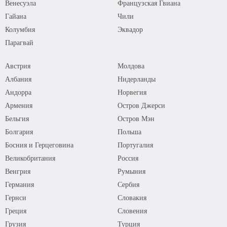
Венесуэла
Французская Гвиана
Гайана
Чили
Колумбия
Эквадор
Парагвай
Австрия
Молдова
Албания
Нидерланды
Андорра
Норвегия
Армения
Остров Джерси
Бельгия
Остров Мэн
Болгария
Польша
Босния и Герцеговина
Португалия
Великобритания
Россия
Венгрия
Румыния
Германия
Сербия
Гернси
Словакия
Греция
Словения
Грузия
Турция