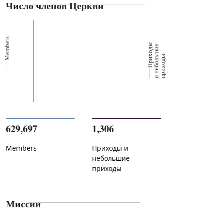
Число членов Церкви
Members
П
р
и
о
д
ы
и
н
е
б
о
л
ш
и
п
р
и
х
о
д
е
х
ь
ы
629,697
1,306
Members
Приходы и
небольшие
приходы
Миссии