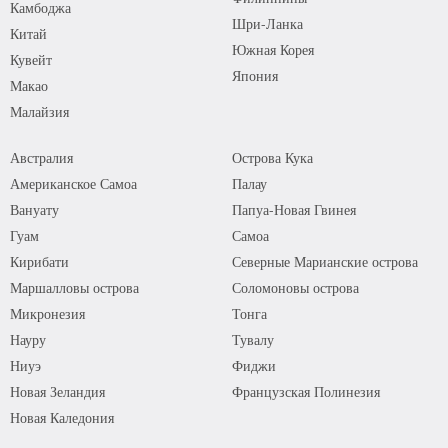
Камбоджа
Шри-Ланка
Китай
Южная Корея
Кувейт
Япония
Макао
Малайзия
Австралия
Острова Кука
Американское Самоа
Палау
Вануату
Папуа-Новая Гвинея
Гуам
Самоа
Кирибати
Северные Марианские острова
Маршалловы острова
Соломоновы острова
Микронезия
Тонга
Науру
Тувалу
Ниуэ
Фиджи
Новая Зеландия
Французская Полинезия
Новая Каледония