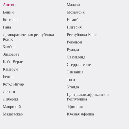
Ангола
Малави
Бенин
Мозамбик
Ботсвана
Намибия
Гана
Нигерия
Демократическая республика
Республика Конго
Конго
Реюньон
Замбия
Руанда
Зимбабве
Свазиленд
Кабо-Верде
Сьерра-Леоне
Камерун
Танзания
Кения
Того
Кот-д'Ивуар
Уганда
Лесото
Центральноафриканская
Либерия
Республика
Маврикий
Эфиопия
Мадагаскар
Южная Африка