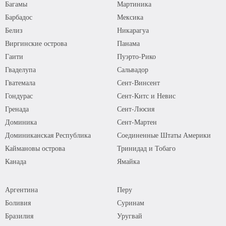
Багамы
Мартиника
Барбадос
Мексика
Белиз
Никарагуа
Виргинские острова
Панама
Гаити
Пуэрто-Рико
Гваделупа
Сальвадор
Гватемала
Сент-Винсент
Гондурас
Сент-Китс и Невис
Гренада
Сент-Люсия
Доминика
Сент-Мартен
Доминиканская Республика
Соединенные Штаты Америки
Каймановы острова
Тринидад и Тобаго
Канада
Ямайка
Аргентина
Перу
Боливия
Суринам
Бразилия
Уругвай