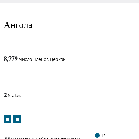
Ангола
8,779
Число членов Церкви
1
-in-
2
Stakes
13
33