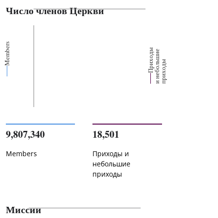
Число членов Церкви
Members
П
р
и
о
д
ы
и
н
е
б
о
л
ш
и
п
р
и
х
о
д
е
х
ь
ы
9,807,340
18,501
Members
Приходы и
небольшие
приходы
Миссии