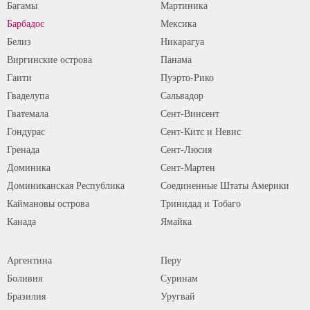
Багамы
Мартиника
Барбадос
Мексика
Белиз
Никарагуа
Виргинские острова
Панама
Гаити
Пуэрто-Рико
Гваделупа
Сальвадор
Гватемала
Сент-Винсент
Гондурас
Сент-Китс и Невис
Гренада
Сент-Люсия
Доминика
Сент-Мартен
Доминиканская Республика
Соединенные Штаты Америки
Каймановы острова
Тринидад и Тобаго
Канада
Ямайка
Аргентина
Перу
Боливия
Суринам
Бразилия
Уругвай