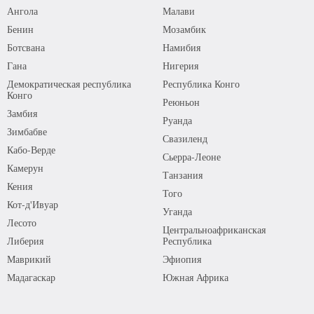
Ангола
Малави
Бенин
Мозамбик
Ботсвана
Намибия
Гана
Нигерия
Демократическая республика
Республика Конго
Конго
Реюньон
Замбия
Руанда
Зимбабве
Свазиленд
Кабо-Верде
Сьерра-Леоне
Камерун
Танзания
Кения
Того
Кот-д'Ивуар
Уганда
Лесото
Центральноафриканская
Либерия
Республика
Маврикий
Эфиопия
Мадагаскар
Южная Африка