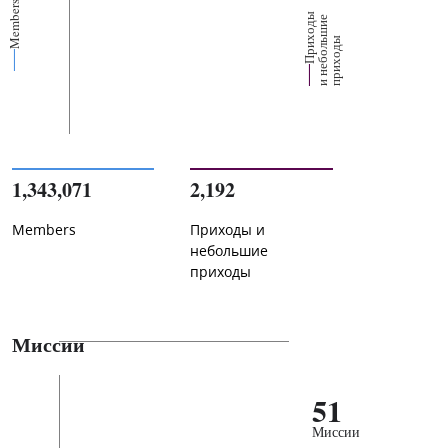
Members
П
р
и
о
д
ы
и
н
е
б
о
л
ш
и
п
р
и
х
о
д
е
х
ь
ы
1,343,071
2,192
Members
Приходы и
небольшие
приходы
Миссии
51
Миссии