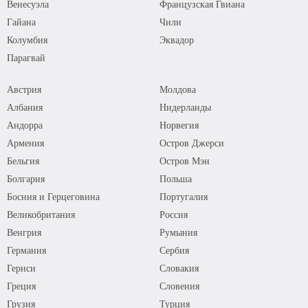
Венесуэла
Французская Гвиана
Гайана
Чили
Колумбия
Эквадор
Парагвай
Австрия
Молдова
Албания
Нидерланды
Андорра
Норвегия
Армения
Остров Джерси
Бельгия
Остров Мэн
Болгария
Польша
Босния и Герцеговина
Португалия
Великобритания
Россия
Венгрия
Румыния
Германия
Сербия
Гернси
Словакия
Греция
Словения
Грузия
Турция