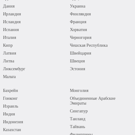
Дания
Украина
Ирландия
Финляндия
Исландия
Франция
Испания
Хорватия
Италия
Черногория
Кипр
Чешская Республика
Латвия
Швейцария
Литва
Швеция
Люксембург
Эстония
Мальта
Бахрейн
Монголия
Гонконг
Объединенные Арабские
Эмираты
Израиль
Сингапур
Индия
Таиланд
Индонезия
Тайвань
Казахстан
Филиппины