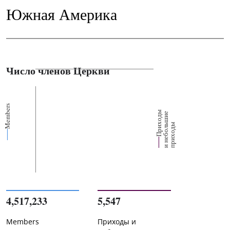
Южная Америка
Число членов Церкви
Members
П
р
и
о
д
ы
и
н
е
б
о
л
ш
и
п
р
и
х
о
д
е
х
ь
ы
4,517,233
5,547
Members
Приходы и