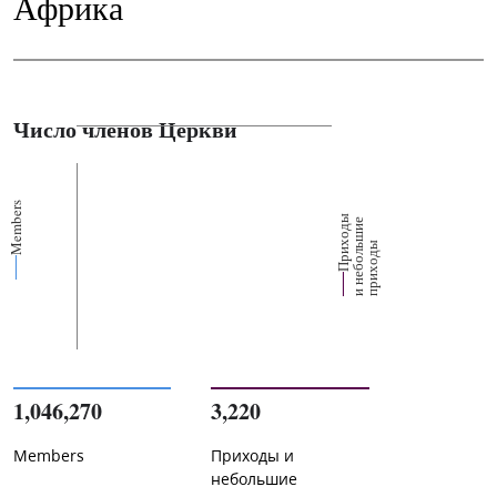
Африка
Число членов Церкви
Members
П
р
и
о
д
ы
и
н
е
б
о
л
ш
и
п
р
и
х
о
д
е
х
ь
ы
1,046,270
3,220
Members
Приходы и
небольшие