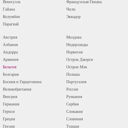
Венесуэла
Французская Гвиана
Гайана
Чили
Колумбия
Эквадор
Парагвай
Австрия
Молдова
Албания
Нидерланды
Андорра
Норвегия
Армения
Остров Джерси
Бельгия
Остров Мэн
Болгария
Польша
Босния и Герцеговина
Португалия
Великобритания
Россия
Венгрия
Румыния
Германия
Сербия
Гернси
Словакия
Греция
Словения
Грузия
Турция