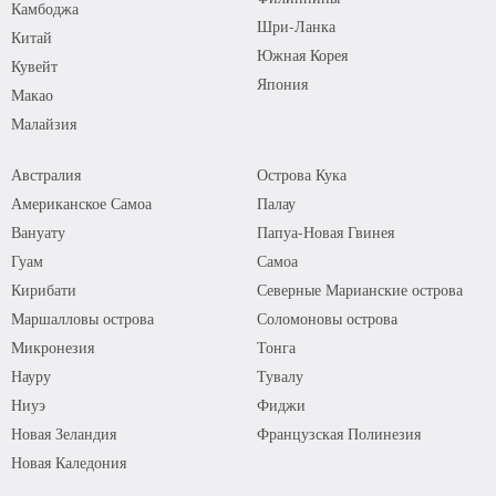
Камбоджа
Шри-Ланка
Китай
Южная Корея
Кувейт
Япония
Макао
Малайзия
Австралия
Острова Кука
Американское Самоа
Палау
Вануату
Папуа-Новая Гвинея
Гуам
Самоа
Кирибати
Северные Марианские острова
Маршалловы острова
Соломоновы острова
Микронезия
Тонга
Науру
Тувалу
Ниуэ
Фиджи
Новая Зеландия
Французская Полинезия
Новая Каледония