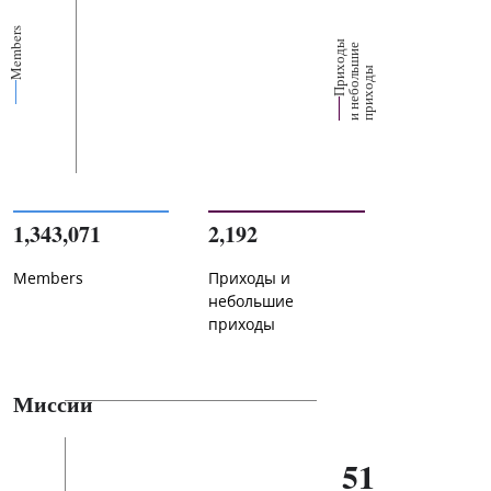
Members
П
р
и
о
д
ы
и
н
е
б
о
л
ш
и
п
р
и
х
о
д
е
х
ь
ы
1,343,071
2,192
Members
Приходы и
небольшие
приходы
Миссии
51