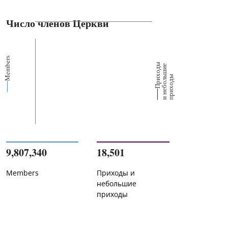
Число членов Церкви
Members
П
р
и
о
д
ы
и
н
е
б
о
л
ш
и
п
р
и
х
о
д
е
х
ь
ы
9,807,340
18,501
Members
Приходы и
небольшие
приходы