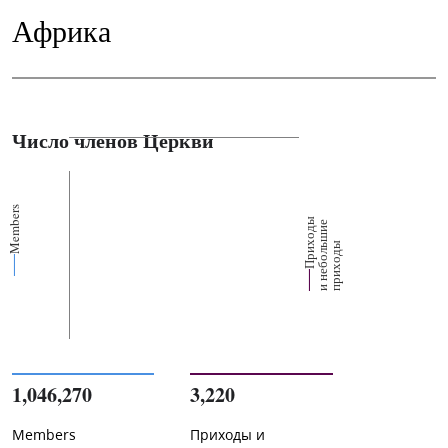
Африка
Число членов Церкви
Members
П
р
и
о
д
ы
и
н
е
б
о
л
ш
и
п
р
и
х
о
д
е
х
ь
ы
1,046,270
3,220
Members
Приходы и