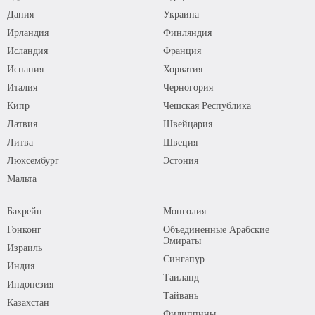
Дания
Украина
Ирландия
Финляндия
Исландия
Франция
Испания
Хорватия
Италия
Черногория
Кипр
Чешская Республика
Латвия
Швейцария
Литва
Швеция
Люксембург
Эстония
Мальта
Бахрейн
Монголия
Гонконг
Объединенные Арабские
Эмираты
Израиль
Сингапур
Индия
Таиланд
Индонезия
Тайвань
Казахстан
Филиппины