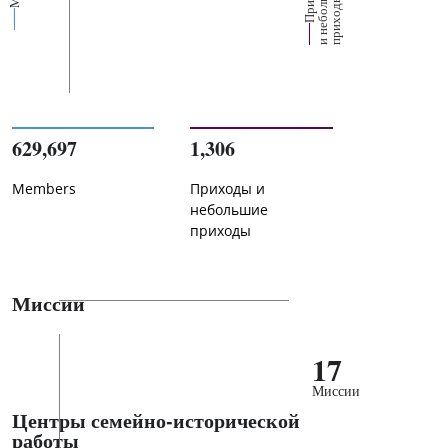
е
х
ь
ы
629,697
1,306
Members
Приходы и
небольшие
приходы
Миссии
17
Миссии
Центры семейно-исторической
работы