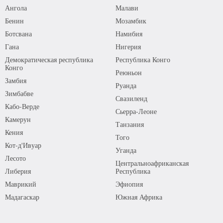
Ангола
Малави
Бенин
Мозамбик
Ботсвана
Намибия
Гана
Нигерия
Демократическая республика
Республика Конго
Конго
Реюньон
Замбия
Руанда
Зимбабве
Свазиленд
Кабо-Верде
Сьерра-Леоне
Камерун
Танзания
Кения
Того
Кот-д'Ивуар
Уганда
Лесото
Центральноафриканская
Либерия
Республика
Маврикий
Эфиопия
Мадагаскар
Южная Африка