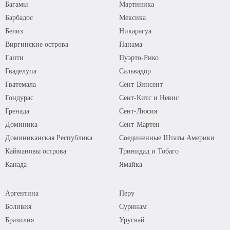
Багамы
Мартиника
Барбадос
Мексика
Белиз
Никарагуа
Виргинские острова
Панама
Гаити
Пуэрто-Рико
Гваделупа
Сальвадор
Гватемала
Сент-Винсент
Гондурас
Сент-Китс и Невис
Гренада
Сент-Люсия
Доминика
Сент-Мартен
Доминиканская Республика
Соединенные Штаты Америки
Каймановы острова
Тринидад и Тобаго
Канада
Ямайка
Аргентина
Перу
Боливия
Суринам
Бразилия
Уругвай