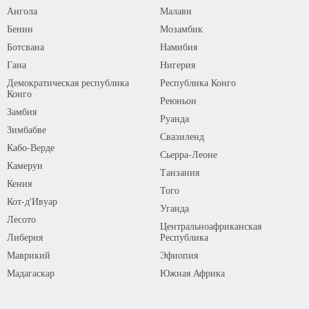
Ангола
Малави
Бенин
Мозамбик
Ботсвана
Намибия
Гана
Нигерия
Демократическая республика
Республика Конго
Конго
Реюньон
Замбия
Руанда
Зимбабве
Свазиленд
Кабо-Верде
Сьерра-Леоне
Камерун
Танзания
Кения
Того
Кот-д'Ивуар
Уганда
Лесото
Центральноафриканская
Либерия
Республика
Маврикий
Эфиопия
Мадагаскар
Южная Африка