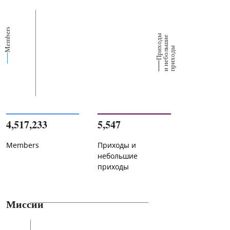
Members
П
р
и
о
д
ы
и
н
е
б
о
л
ш
и
п
р
и
х
о
д
е
х
ь
ы
4,517,233
5,547
Members
Приходы и
небольшие
приходы
Миссии