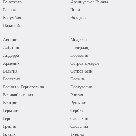
Венесуэла
Французская Гвиана
Гайана
Чили
Колумбия
Эквадор
Парагвай
Австрия
Молдова
Албания
Нидерланды
Андорра
Норвегия
Армения
Остров Джерси
Бельгия
Остров Мэн
Болгария
Польша
Босния и Герцеговина
Португалия
Великобритания
Россия
Венгрия
Румыния
Германия
Сербия
Гернси
Словакия
Греция
Словения
Грузия
Турция