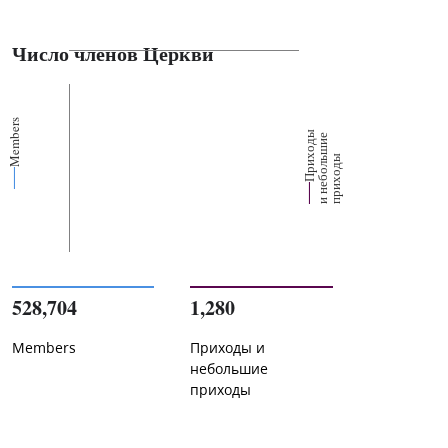
Число членов Церкви
Members
П
р
и
о
д
ы
и
н
е
б
о
л
ш
и
п
р
и
х
о
д
е
х
ь
ы
528,704
1,280
Members
Приходы и
небольшие
приходы