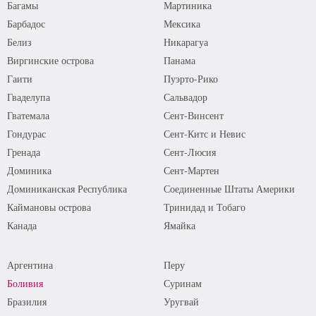
Багамы
Мартиника
Барбадос
Мексика
Белиз
Никарагуа
Виргинские острова
Панама
Гаити
Пуэрто-Рико
Гваделупа
Сальвадор
Гватемала
Сент-Винсент
Гондурас
Сент-Китс и Невис
Гренада
Сент-Люсия
Доминика
Сент-Мартен
Доминиканская Республика
Соединенные Штаты Америки
Каймановы острова
Тринидад и Тобаго
Канада
Ямайка
Аргентина
Перу
Боливия
Суринам
Бразилия
Уругвай