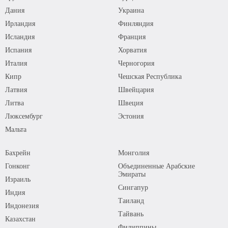
Дания
Украина
Ирландия
Финляндия
Исландия
Франция
Испания
Хорватия
Италия
Черногория
Кипр
Чешская Республика
Латвия
Швейцария
Литва
Швеция
Люксембург
Эстония
Мальта
Бахрейн
Монголия
Гонконг
Объединенные Арабские
Эмираты
Израиль
Сингапур
Индия
Таиланд
Индонезия
Тайвань
Казахстан
Филиппины