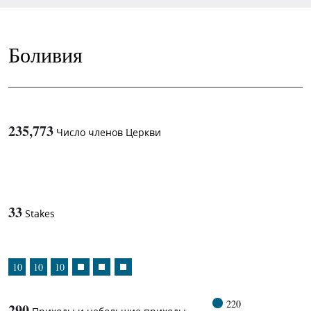
Боливия
235,773
Число членов Церкви
1
-in-
33
Stakes
10
10
10
220
290