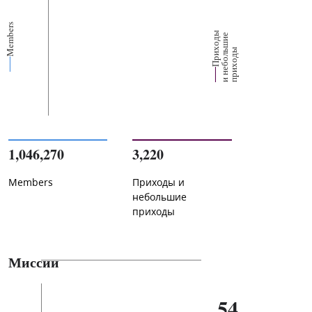
Members
П
р
и
о
д
ы
и
н
е
б
о
л
ш
и
п
р
и
х
о
д
е
х
ь
ы
1,046,270
3,220
Members
Приходы и
небольшие
приходы
Миссии
54