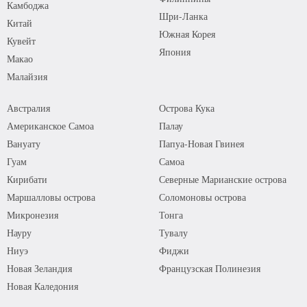
Камбоджа
Шри-Ланка
Китай
Южная Корея
Кувейт
Япония
Макао
Малайзия
Австралия
Острова Кука
Американское Самоа
Палау
Вануату
Папуа-Новая Гвинея
Гуам
Самоа
Кирибати
Северные Марианские острова
Маршалловы острова
Соломоновы острова
Микронезия
Тонга
Науру
Тувалу
Ниуэ
Фиджи
Новая Зеландия
Французская Полинезия
Новая Каледония