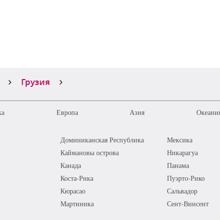
Грузия
ка
Европа
Азия
Океания
Доминиканская Республика
Мексика
Каймановы острова
Никарагуа
Канада
Панама
Коста-Рика
Пуэрто-Рико
Кюрасао
Сальвадор
Мартиника
Сент-Винсент