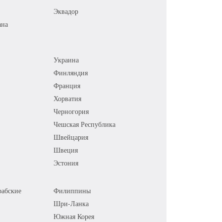
Эквадор
ана
Украина
Финляндия
Франция
Хорватия
Черногория
Чешская Республика
Швейцария
Швеция
Эстония
абские
Филиппины
Шри-Ланка
Южная Корея