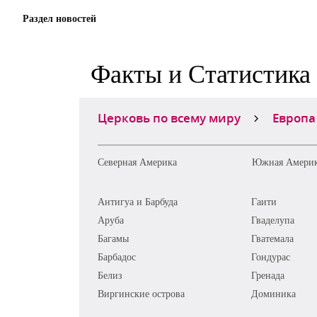
Раздел новостей
Факты и Статистика
Церковь по всему миру
Европа
Северная Америка
Южная Амери
Антигуа и Барбуда
Гаити
Аруба
Гваделупа
Багамы
Гватемала
Барбадос
Гондурас
Белиз
Гренада
Виргинские острова
Доминика