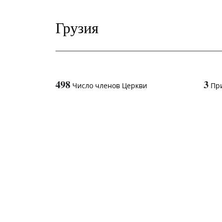
Грузия
498
3
Число членов Церкви
Пр
1
-in-