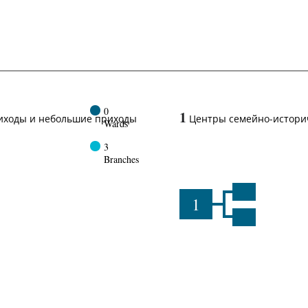
0
1
иходы и небольшие приходы
Центры семейно-истори
Wards
3
Branches
1