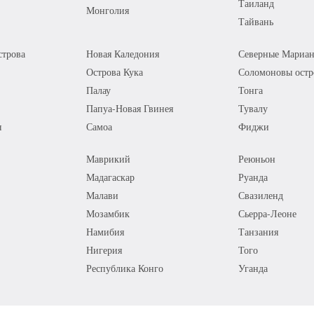
Таиланд
Монголия
Тайвань
трова
Новая Каледония
Северные Мариан
Острова Кука
Соломоновы остр
Палау
Тонга
Папуа-Новая Гвинея
Тувалу
я
Самоа
Фиджи
Маврикий
Реюньон
Мадагаскар
Руанда
Малави
Свазиленд
Мозамбик
Сьерра-Леоне
Намибия
Танзания
Нигерия
Того
Республика Конго
Уганда