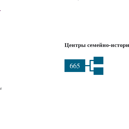
Центры семейно-истори
665
ы