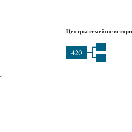
Центры семейно-истори
420
ы