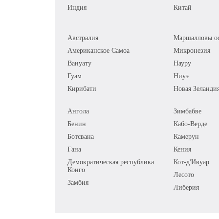
Индия
Китай
Австралия
Маршалловы ос
Американское Самоа
Микронезия
Вануату
Науру
Гуам
Ниуэ
Кирибати
Новая Зеланди
Ангола
Зимбабве
Бенин
Кабо-Верде
Ботсвана
Камерун
Гана
Кения
Демократическая республика
Кот-д'Ивуар
Конго
Лесото
Замбия
Либерия