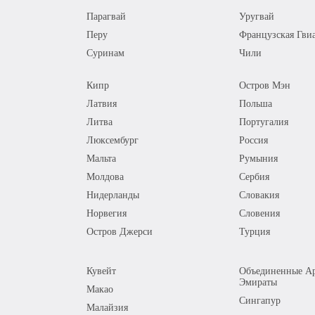
Парагвай
Уругвай
Перу
Французская Гви
Суринам
Чили
Кипр
Остров Мэн
Латвия
Польша
Литва
Португалия
Люксембург
Россия
Мальта
Румыния
Молдова
Сербия
Нидерланды
Словакия
Норвегия
Словения
Остров Джерси
Турция
Кувейт
Объединенные Ар
Эмираты
Макао
Сингапур
Малайзия