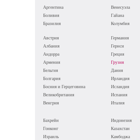
Аргентина
Венесуэла
Боливия
Гайана
Бразилия
Колумбия
Австрия
Германия
Албания
Гернси
Андорра
Греция
Армения
Грузия
Бельгия
Дания
Болгария
Ирландия
Босния и Герцеговина
Исландия
Великобритания
Испания
Венгрия
Италия
Бахрейн
Индонезия
Гонконг
Казахстан
Израиль
Камбоджа