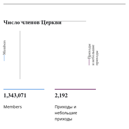
Число членов Церкви
Members
П
р
и
о
д
ы
и
н
е
б
о
л
ш
и
п
р
и
х
о
д
е
х
ь
ы
1,343,071
2,192
Members
Приходы и
небольшие
приходы