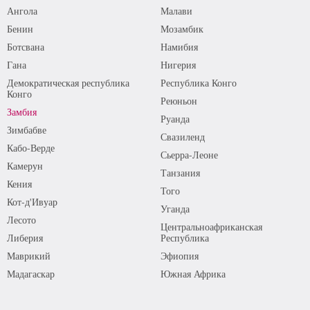
Ангола
Малави
Бенин
Мозамбик
Ботсвана
Намибия
Гана
Нигерия
Демократическая республика
Республика Конго
Конго
Реюньон
Замбия
Руанда
Зимбабве
Свазиленд
Кабо-Верде
Сьерра-Леоне
Камерун
Танзания
Кения
Того
Кот-д'Ивуар
Уганда
Лесото
Центральноафриканская
Либерия
Республика
Маврикий
Эфиопия
Мадагаскар
Южная Африка