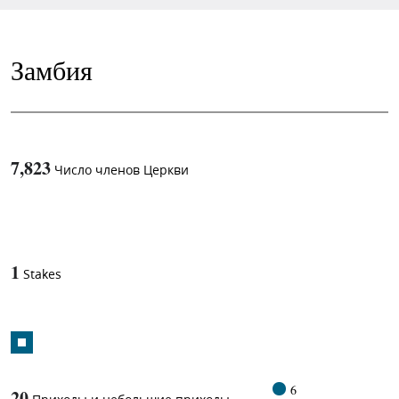
Замбия
7,823
Число членов Церкви
1
-in-
1
Stakes
6
20