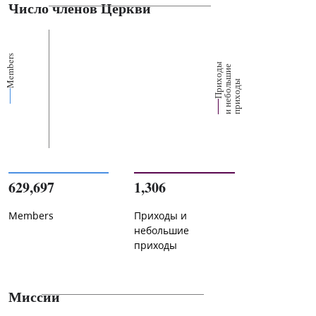
Число членов Церкви
Members
П
р
и
о
д
ы
и
н
е
б
о
л
ш
и
п
р
и
х
о
д
е
х
ь
ы
629,697
1,306
Members
Приходы и
небольшие
приходы
Миссии