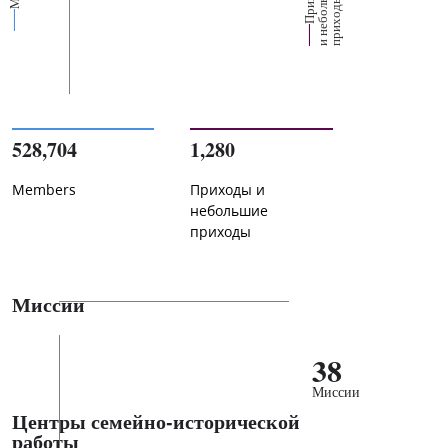
е
х
ь
ы
528,704
1,280
Members
Приходы и
небольшие
приходы
Миссии
38
Миссии
Центры семейно-исторической
работы