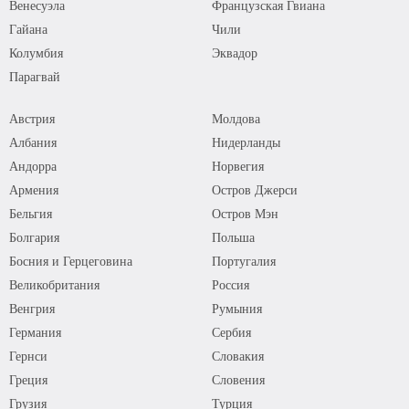
Венесуэла
Французская Гвиана
Гайана
Чили
Колумбия
Эквадор
Парагвай
Австрия
Молдова
Албания
Нидерланды
Андорра
Норвегия
Армения
Остров Джерси
Бельгия
Остров Мэн
Болгария
Польша
Босния и Герцеговина
Португалия
Великобритания
Россия
Венгрия
Румыния
Германия
Сербия
Гернси
Словакия
Греция
Словения
Грузия
Турция