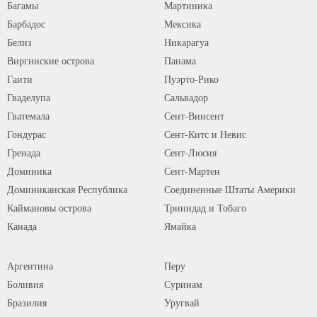
Багамы
Мартиника
Барбадос
Мексика
Белиз
Никарагуа
Виргинские острова
Панама
Гаити
Пуэрто-Рико
Гваделупа
Сальвадор
Гватемала
Сент-Винсент
Гондурас
Сент-Китс и Невис
Гренада
Сент-Люсия
Доминика
Сент-Мартен
Доминиканская Республика
Соединенные Штаты Америки
Каймановы острова
Тринидад и Тобаго
Канада
Ямайка
Аргентина
Перу
Боливия
Суринам
Бразилия
Уругвай