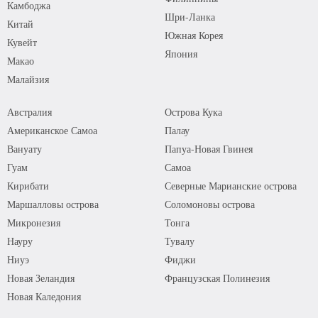
Камбоджа
Шри-Ланка
Китай
Южная Корея
Кувейт
Япония
Макао
Малайзия
Австралия
Острова Кука
Американское Самоа
Палау
Вануату
Папуа-Новая Гвинея
Гуам
Самоа
Кирибати
Северные Марианские острова
Маршалловы острова
Соломоновы острова
Микронезия
Тонга
Науру
Тувалу
Ниуэ
Фиджи
Новая Зеландия
Французская Полинезия
Новая Каледония