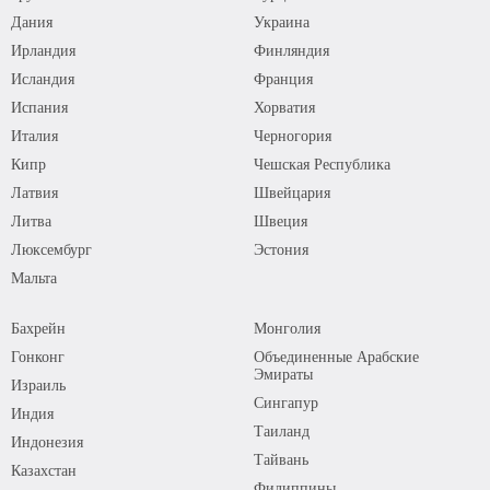
Дания
Украина
Ирландия
Финляндия
Исландия
Франция
Испания
Хорватия
Италия
Черногория
Кипр
Чешская Республика
Латвия
Швейцария
Литва
Швеция
Люксембург
Эстония
Мальта
Бахрейн
Монголия
Гонконг
Объединенные Арабские
Эмираты
Израиль
Сингапур
Индия
Таиланд
Индонезия
Тайвань
Казахстан
Филиппины