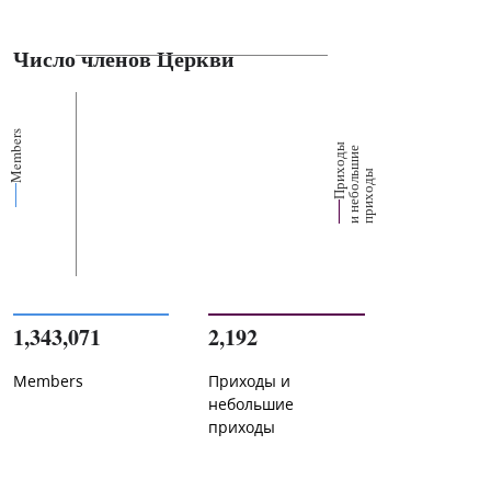
Число членов Церкви
Members
П
р
и
о
д
ы
и
н
е
б
о
л
ш
и
п
р
и
х
о
д
е
х
ь
ы
1,343,071
2,192
Members
Приходы и
небольшие
приходы