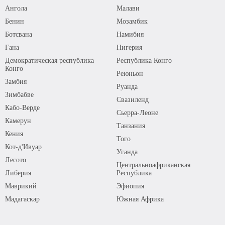
Ангола
Малави
Бенин
Мозамбик
Ботсвана
Намибия
Гана
Нигерия
Демократическая республика
Республика Конго
Конго
Реюньон
Замбия
Руанда
Зимбабве
Свазиленд
Кабо-Верде
Сьерра-Леоне
Камерун
Танзания
Кения
Того
Кот-д'Ивуар
Уганда
Лесото
Центральноафриканская
Либерия
Республика
Маврикий
Эфиопия
Мадагаскар
Южная Африка