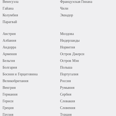
Венесуэла
Французская Гвиана
Гайана
Чили
Колумбия
Эквадор
Парагвай
Австрия
Молдова
Албания
Нидерланды
Андорра
Норвегия
Армения
Остров Джерси
Бельгия
Остров Мэн
Болгария
Польша
Босния и Герцеговина
Португалия
Великобритания
Россия
Венгрия
Румыния
Германия
Сербия
Гернси
Словакия
Греция
Словения
Грузия
Турция