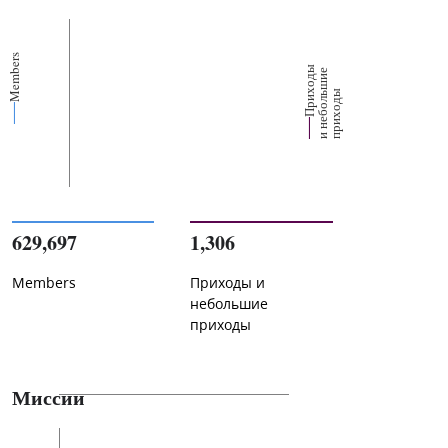
Members
П
р
и
о
д
ы
и
н
е
б
о
л
ш
и
п
р
и
х
о
д
е
х
ь
ы
629,697
1,306
Members
Приходы и
небольшие
приходы
Миссии