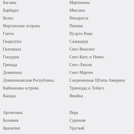
Багамы
Мартиника
Барбадос
Мексика
Белиз
Никарагуа
Виргинские острова
Панама
Гаити
Пуэрто-Рико
Гваделупа
Сальвадор
Гватемала
Сент-Винсент
Гондурас
Сент-Китс и Невис
Гренада
Сент-Люсия
Доминика
Сент-Мартен
Доминиканская Республика
Соединенные Штаты Америки
Каймановы острова
Тринидад и Тобаго
Канада
Ямайка
Аргентина
Перу
Боливия
Суринам
Бразилия
Уругвай