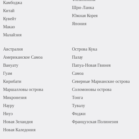
Камбоджа
Шри-Ланка
Китай
Южная Корея
Кувейт
Япония
Макао
Малайзия
Австралия
Острова Кука
Американское Самоа
Палау
Вануату
Папуа-Новая Гвинея
Гуам
Самоа
Кирибати
Северные Марианские острова
Маршалловы острова
Соломоновы острова
Микронезия
Тонга
Науру
Тувалу
Ниуэ
Фиджи
Новая Зеландия
Французская Полинезия
Новая Каледония