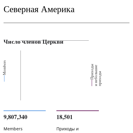
Северная Америка
Число членов Церкви
Members
П
р
и
о
д
ы
и
н
е
б
о
л
ш
и
п
р
и
х
о
д
е
х
ь
ы
9,807,340
18,501
Members
Приходы и