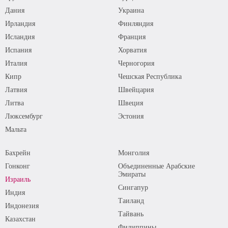
Дания
Украина
Ирландия
Финляндия
Исландия
Франция
Испания
Хорватия
Италия
Черногория
Кипр
Чешская Республика
Латвия
Швейцария
Литва
Швеция
Люксембург
Эстония
Мальта
Бахрейн
Монголия
Гонконг
Объединенные Арабские
Эмираты
Израиль
Сингапур
Индия
Таиланд
Индонезия
Тайвань
Казахстан
Филиппины