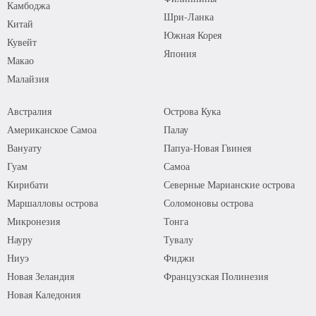
Камбоджа
Шри-Ланка
Китай
Южная Корея
Кувейт
Япония
Макао
Малайзия
Австралия
Острова Кука
Американское Самоа
Палау
Вануату
Папуа-Новая Гвинея
Гуам
Самоа
Кирибати
Северные Марианские острова
Маршалловы острова
Соломоновы острова
Микронезия
Тонга
Науру
Тувалу
Ниуэ
Фиджи
Новая Зеландия
Французская Полинезия
Новая Каледония