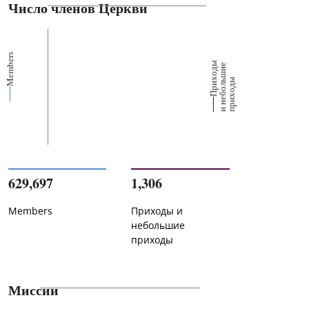
Число членов Церкви
Members
П
р
и
о
д
ы
и
н
е
б
о
л
ш
и
п
р
и
х
о
д
е
х
ь
ы
629,697
1,306
Members
Приходы и
небольшие
приходы
Миссии