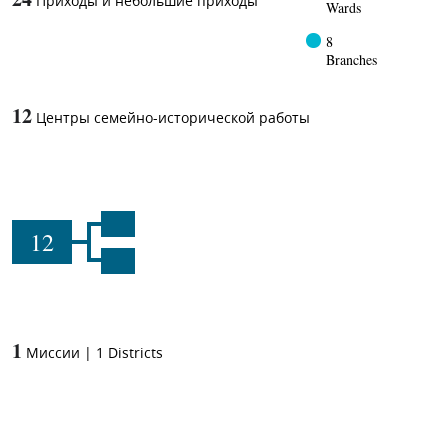
Приходы и небольшие приходы
Wards
8
Branches
12
Центры семейно-исторической работы
12
1
Миссии
|
1
Districts