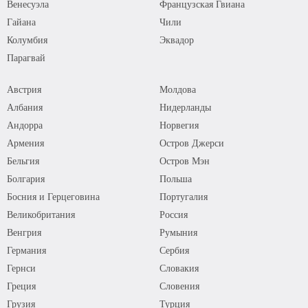
Венесуэла
Французская Гвиана
Гайана
Чили
Колумбия
Эквадор
Парагвай
Австрия
Молдова
Албания
Нидерланды
Андорра
Норвегия
Армения
Остров Джерси
Бельгия
Остров Мэн
Болгария
Польша
Босния и Герцеговина
Португалия
Великобритания
Россия
Венгрия
Румыния
Германия
Сербия
Гернси
Словакия
Греция
Словения
Грузия
Турция