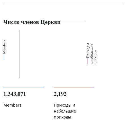
Число членов Церкви
Members
П
р
и
о
д
ы
и
н
е
б
о
л
ш
и
п
р
и
х
о
д
е
х
ь
ы
1,343,071
2,192
Members
Приходы и
небольшие
приходы