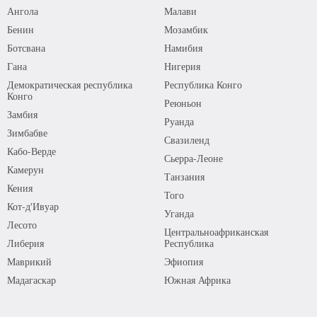
Ангола
Малави
Бенин
Мозамбик
Ботсвана
Намибия
Гана
Нигерия
Демократическая республика
Республика Конго
Конго
Реюньон
Замбия
Руанда
Зимбабве
Свазиленд
Кабо-Верде
Сьерра-Леоне
Камерун
Танзания
Кения
Того
Кот-д'Ивуар
Уганда
Лесото
Центральноафриканская
Либерия
Республика
Маврикий
Эфиопия
Мадагаскар
Южная Африка