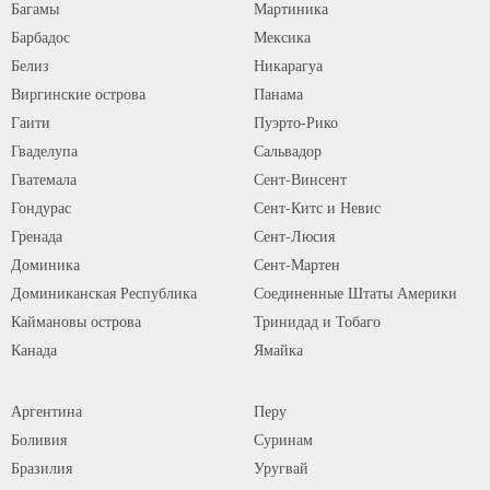
Багамы
Мартиника
Барбадос
Мексика
Белиз
Никарагуа
Виргинские острова
Панама
Гаити
Пуэрто-Рико
Гваделупа
Сальвадор
Гватемала
Сент-Винсент
Гондурас
Сент-Китс и Невис
Гренада
Сент-Люсия
Доминика
Сент-Мартен
Доминиканская Республика
Соединенные Штаты Америки
Каймановы острова
Тринидад и Тобаго
Канада
Ямайка
Аргентина
Перу
Боливия
Суринам
Бразилия
Уругвай