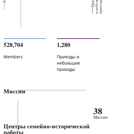
е
х
ь
ы
528,704
1,280
Members
Приходы и
небольшие
приходы
Миссии
38
Миссии
Центры семейно-исторической
работы