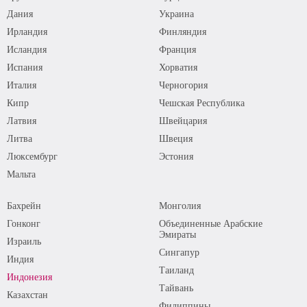
Дания
Украина
Ирландия
Финляндия
Исландия
Франция
Испания
Хорватия
Италия
Черногория
Кипр
Чешская Республика
Латвия
Швейцария
Литва
Швеция
Люксембург
Эстония
Мальта
Бахрейн
Монголия
Гонконг
Объединенные Арабские
Эмираты
Израиль
Сингапур
Индия
Таиланд
Индонезия
Тайвань
Казахстан
Филиппины