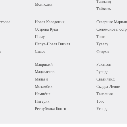
Таиланд
Монголия
Тайвань
трова
Новая Каледония
Северные Мариан
Острова Кука
Соломоновы остр
Палау
Тонга
Папуа-Новая Гвинея
Тувалу
я
Самоа
Фиджи
Маврикий
Реюньон
Мадагаскар
Руанда
Малави
Свазиленд
Мозамбик
Сьерра-Леоне
Намибия
Танзания
Нигерия
Того
Республика Конго
Уганда