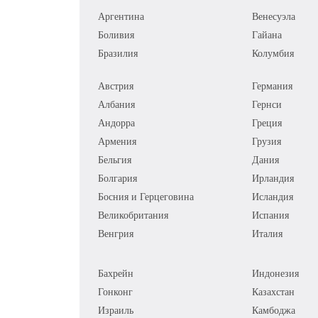
Аргентина
Венесуэла
Боливия
Гайана
Бразилия
Колумбия
Австрия
Германия
Албания
Гернси
Андорра
Греция
Армения
Грузия
Бельгия
Дания
Болгария
Ирландия
Босния и Герцеговина
Исландия
Великобритания
Испания
Венгрия
Италия
Бахрейн
Индонезия
Гонконг
Казахстан
Израиль
Камбоджа