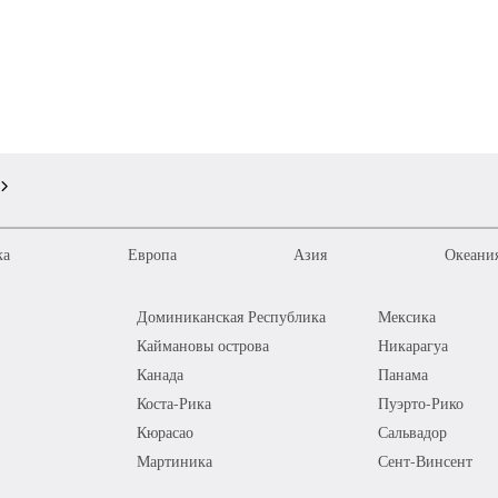
ка
Европа
Азия
Океания
Доминиканская Республика
Мексика
Каймановы острова
Никарагуа
Канада
Панама
Коста-Рика
Пуэрто-Рико
Кюрасао
Сальвадор
Мартиника
Сент-Винсент