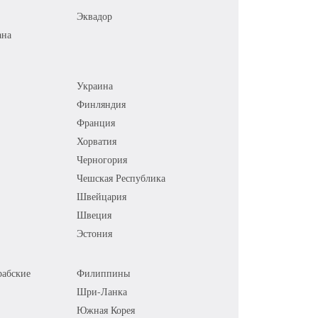
Эквадор
ана
Украина
Финляндия
Франция
Хорватия
Черногория
Чешская Республика
Швейцария
Швеция
Эстония
абские
Филиппины
Шри-Ланка
Южная Корея