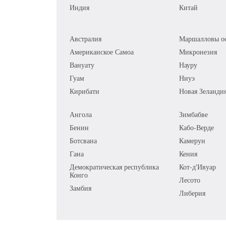
Индия
Китай
Австралия
Маршалловы ос
Американское Самоа
Микронезия
Вануату
Науру
Гуам
Ниуэ
Кирибати
Новая Зеланди
Ангола
Зимбабве
Бенин
Кабо-Верде
Ботсвана
Камерун
Гана
Кения
Демократическая республика
Кот-д'Ивуар
Конго
Лесото
Замбия
Либерия