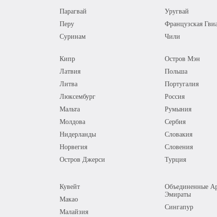
Парагвай
Уругвай
Перу
Французская Гви
Суринам
Чили
Кипр
Остров Мэн
Латвия
Польша
Литва
Португалия
Люксембург
Россия
Мальта
Румыния
Молдова
Сербия
Нидерланды
Словакия
Норвегия
Словения
Остров Джерси
Турция
Кувейт
Объединенные Ар
Эмираты
Макао
Сингапур
Малайзия