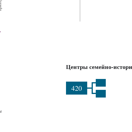
х
ш
ы
Центры семейно-истори
420
ы