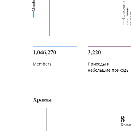
Members
П
р
и
о
д
ы
и
н
е
б
о
л
ь
и
п
р
и
х
о
д
е
1,046,270
3,220
Members
Приходы и
небольшие приходы
Храмы
8
Храм