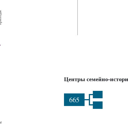
х
ш
ы
Центры семейно-истори
665
ы