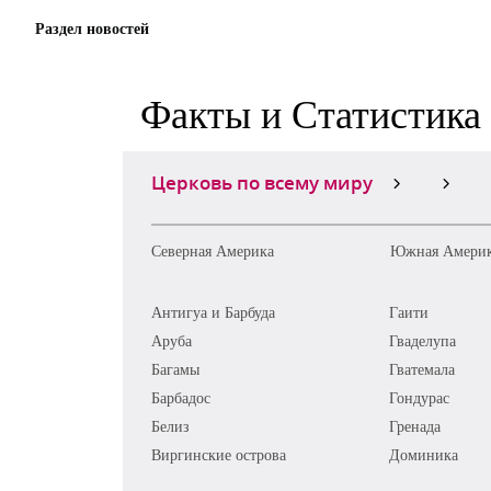
Раздел новостей
Факты и Статистика
Церковь по всему миру
Северная Америка
Южная Амери
Антигуа и Барбуда
Гаити
Аруба
Гваделупа
Багамы
Гватемала
Барбадос
Гондурас
Белиз
Гренада
Виргинские острова
Доминика