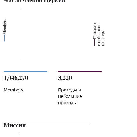
Members
П
р
и
о
д
ы
и
н
е
б
о
л
ш
и
п
р
и
х
о
д
е
х
ь
ы
1,046,270
3,220
Members
Приходы и
небольшие
приходы
Миссии