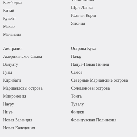
Камбоджа
Шри-Ланка
Китай
Южная Корея
Кувейт
Япония
Макао
Малайзия
Австралия
Острова Кука
Американское Самоа
Палау
Вануату
Папуа-Новая Гвинея
Гуам
Самоа
Кирибати
Северные Марианские острова
Маршалловы острова
Соломоновы острова
Микронезия
Тонга
Науру
Тувалу
Ниуэ
Фиджи
Новая Зеландия
Французская Полинезия
Новая Каледония