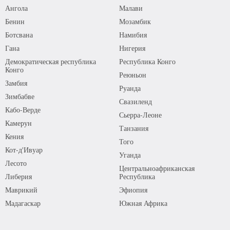
Ангола
Малави
Бенин
Мозамбик
Ботсвана
Намибия
Гана
Нигерия
Демократическая республика
Республика Конго
Конго
Реюньон
Замбия
Руанда
Зимбабве
Свазиленд
Кабо-Верде
Сьерра-Леоне
Камерун
Танзания
Кения
Того
Кот-д'Ивуар
Уганда
Лесото
Центральноафриканская
Либерия
Республика
Маврикий
Эфиопия
Мадагаскар
Южная Африка