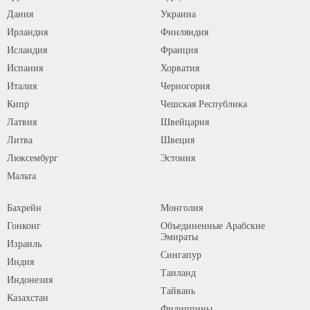
Дания
Украина
Ирландия
Финляндия
Исландия
Франция
Испания
Хорватия
Италия
Черногория
Кипр
Чешская Республика
Латвия
Швейцария
Литва
Швеция
Люксембург
Эстония
Мальта
Бахрейн
Монголия
Гонконг
Объединенные Арабские
Эмираты
Израиль
Сингапур
Индия
Таиланд
Индонезия
Тайвань
Казахстан
Филиппины