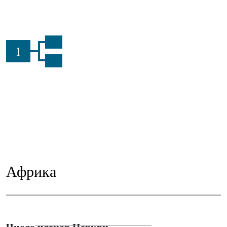
1
Африка
Число членов Церкви