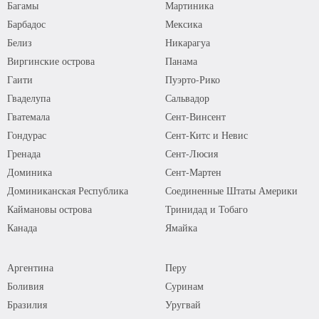
Багамы
Мартиника
Барбадос
Мексика
Белиз
Никарагуа
Виргинские острова
Панама
Гаити
Пуэрто-Рико
Гваделупа
Сальвадор
Гватемала
Сент-Винсент
Гондурас
Сент-Китс и Невис
Гренада
Сент-Люсия
Доминика
Сент-Мартен
Доминиканская Республика
Соединенные Штаты Америки
Каймановы острова
Тринидад и Тобаго
Канада
Ямайка
Аргентина
Перу
Боливия
Суринам
Бразилия
Уругвай