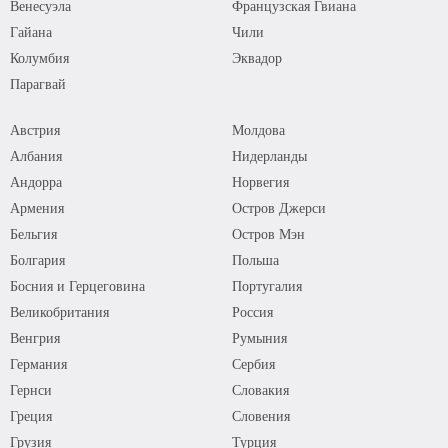
Венесуэла
Французская Гвиана
Гайана
Чили
Колумбия
Эквадор
Парагвай
Австрия
Молдова
Албания
Нидерланды
Андорра
Норвегия
Армения
Остров Джерси
Бельгия
Остров Мэн
Болгария
Польша
Босния и Герцеговина
Португалия
Великобритания
Россия
Венгрия
Румыния
Германия
Сербия
Гернси
Словакия
Греция
Словения
Грузия
Турция