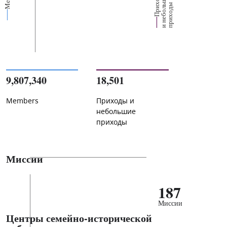
П
р
и
о
д
ы
и
н
е
б
о
л
ш
и
п
р
и
х
о
д
е
х
ь
ы
9,807,340
18,501
Members
Приходы и
небольшие
приходы
Миссии
187
Миссии
Центры семейно-исторической