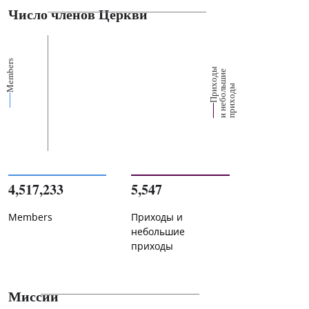
Число членов Церкви
Members
П
р
и
о
д
ы
и
н
е
б
о
л
ш
и
п
р
и
х
о
д
е
х
ь
ы
4,517,233
5,547
Members
Приходы и
небольшие
приходы
Миссии