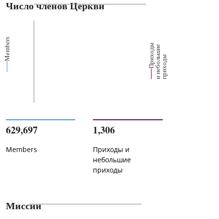
Число членов Церкви
Members
П
р
и
о
д
ы
и
н
е
б
о
л
ш
и
п
р
и
х
о
д
е
х
ь
ы
629,697
1,306
Members
Приходы и
небольшие
приходы
Миссии