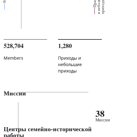
е
х
ь
ы
528,704
1,280
Members
Приходы и
небольшие
приходы
Миссии
38
Миссии
Центры семейно-исторической
работы