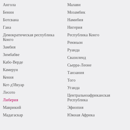
Ангола
Малави
Бенин
Мозамбик
Ботсвана
Намибия
Гана
Нигерия
Демократическая республика
Республика Конго
Конго
Реюньон
Замбия
Руанда
Зимбабве
Свазиленд
Кабо-Верде
Сьерра-Леоне
Камерун
Танзания
Кения
Того
Кот-д'Ивуар
Уганда
Лесото
Центральноафриканская
Либерия
Республика
Маврикий
Эфиопия
Мадагаскар
Южная Африка