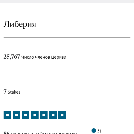
Либерия
25,767
Число членов Церкви
1
-in-
7
Stakes
51
86