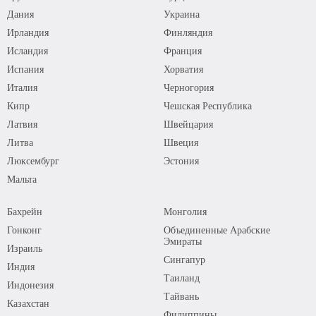
Дания
Украина
Ирландия
Финляндия
Исландия
Франция
Испания
Хорватия
Италия
Черногория
Кипр
Чешская Республика
Латвия
Швейцария
Литва
Швеция
Люксембург
Эстония
Мальта
Бахрейн
Монголия
Гонконг
Объединенные Арабские
Эмираты
Израиль
Сингапур
Индия
Таиланд
Индонезия
Тайвань
Казахстан
Филиппины