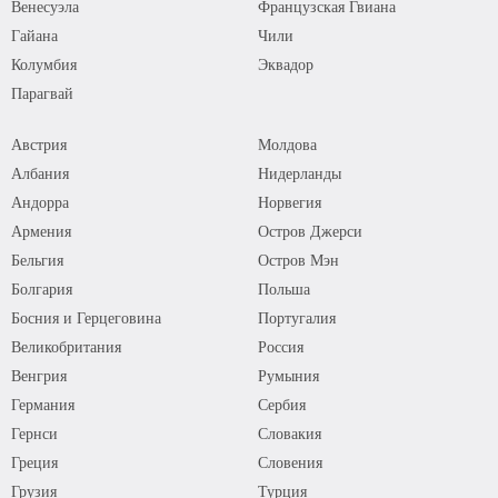
Венесуэла
Французская Гвиана
Гайана
Чили
Колумбия
Эквадор
Парагвай
Австрия
Молдова
Албания
Нидерланды
Андорра
Норвегия
Армения
Остров Джерси
Бельгия
Остров Мэн
Болгария
Польша
Босния и Герцеговина
Португалия
Великобритания
Россия
Венгрия
Румыния
Германия
Сербия
Гернси
Словакия
Греция
Словения
Грузия
Турция