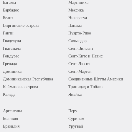
Багамы
Мартиника
Барбадос
Мексика
Белиз
Никарагуа
Виргинские острова
Панама
Гаити
Пуэрто-Рико
Гваделупа
Сальвадор
Гватемала
Сент-Винсент
Гондурас
Сент-Китс и Невис
Гренада
Сент-Люсия
Доминика
Сент-Мартен
Доминиканская Республика
Соединенные Штаты Америки
Каймановы острова
Тринидад и Тобаго
Канада
Ямайка
Аргентина
Перу
Боливия
Суринам
Бразилия
Уругвай