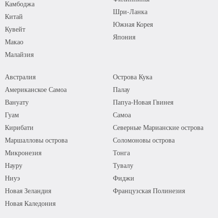
Камбоджа
Шри-Ланка
Китай
Южная Корея
Кувейт
Япония
Макао
Малайзия
Австралия
Острова Кука
Американское Самоа
Палау
Вануату
Папуа-Новая Гвинея
Гуам
Самоа
Кирибати
Северные Марианские острова
Маршалловы острова
Соломоновы острова
Микронезия
Тонга
Науру
Тувалу
Ниуэ
Фиджи
Новая Зеландия
Французская Полинезия
Новая Каледония