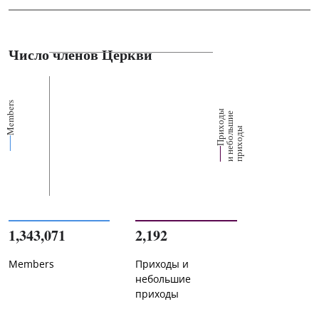
Число членов Церкви
Members
П
р
и
о
д
ы
и
н
е
б
о
л
ш
и
п
р
и
х
о
д
е
х
ь
ы
1,343,071
2,192
Members
Приходы и
небольшие
приходы