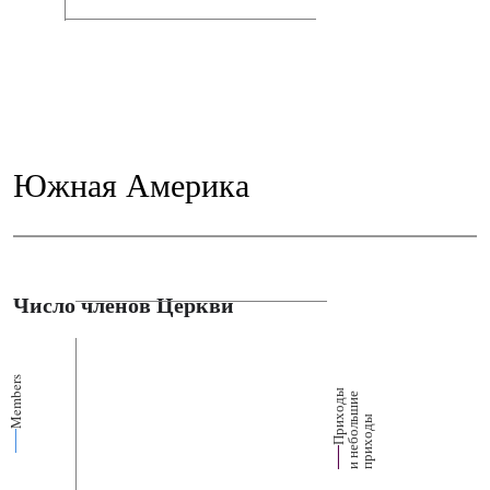
Южная Америка
Число членов Церкви
Members
П
р
и
о
д
ы
и
н
е
б
о
л
ш
и
п
р
и
х
о
д
е
х
ь
ы