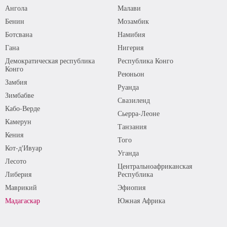
Ангола
Малави
Бенин
Мозамбик
Ботсвана
Намибия
Гана
Нигерия
Демократическая республика
Республика Конго
Конго
Реюньон
Замбия
Руанда
Зимбабве
Свазиленд
Кабо-Верде
Сьерра-Леоне
Камерун
Танзания
Кения
Того
Кот-д'Ивуар
Уганда
Лесото
Центральноафриканская
Либерия
Республика
Маврикий
Эфиопия
Мадагаскар
Южная Африка