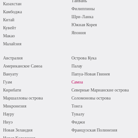
Тайвань
Казахстан
Филиппины
Камбоджа
Шри-Ланка
Китай
Южная Корея
Кувейт
Япония
Макао
Малайзия
Австралия
Острова Кука
Американское Самоа
Палау
Вануату
Папуа-Новая Гвинея
Гуам
Самоа
Кирибати
Северные Марианские острова
Маршалловы острова
Соломоновы острова
Микронезия
Тонга
Науру
Тувалу
Ниуэ
Фиджи
Новая Зеландия
Французская Полинезия
Новая Каледония