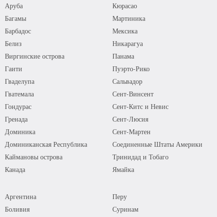
Аруба
Кюрасао
Багамы
Мартиника
Барбадос
Мексика
Белиз
Никарагуа
Виргинские острова
Панама
Гаити
Пуэрто-Рико
Гваделупа
Сальвадор
Гватемала
Сент-Винсент
Гондурас
Сент-Китс и Невис
Гренада
Сент-Люсия
Доминика
Сент-Мартен
Доминиканская Республика
Соединенные Штаты Америки
Каймановы острова
Тринидад и Тобаго
Канада
Ямайка
Аргентина
Перу
Боливия
Суринам