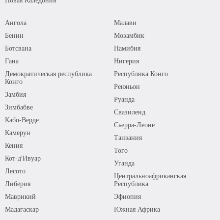
Ангола
Малави
Бенин
Мозамбик
Ботсвана
Намибия
Гана
Нигерия
Демократическая республика
Республика Конго
Конго
Реюньон
Замбия
Руанда
Зимбабве
Свазиленд
Кабо-Верде
Сьерра-Леоне
Камерун
Танзания
Кения
Того
Кот-д'Ивуар
Уганда
Лесото
Центральноафриканская
Либерия
Республика
Маврикий
Эфиопия
Мадагаскар
Южная Африка