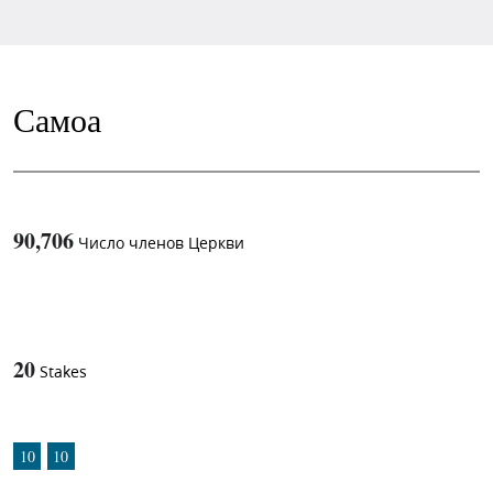
Самоа
90,706
Число членов Церкви
1
-in-
20
Stakes
10
10