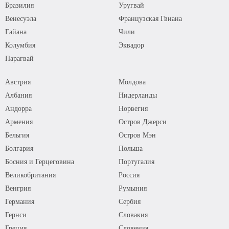
Бразилия
Уругвай
Венесуэла
Французская Гвиана
Гайана
Чили
Колумбия
Эквадор
Парагвай
Австрия
Молдова
Албания
Нидерланды
Андорра
Норвегия
Армения
Остров Джерси
Бельгия
Остров Мэн
Болгария
Польша
Босния и Герцеговина
Португалия
Великобритания
Россия
Венгрия
Румыния
Германия
Сербия
Гернси
Словакия
Греция
Словения