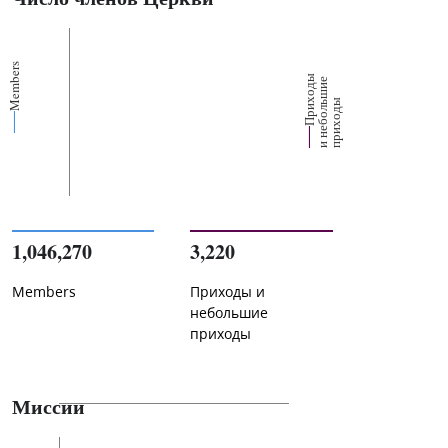
Members
П
р
и
о
д
ы
и
н
е
б
о
л
ш
и
п
р
и
х
о
д
е
х
ь
ы
1,046,270
3,220
Members
Приходы и
небольшие
приходы
Миссии