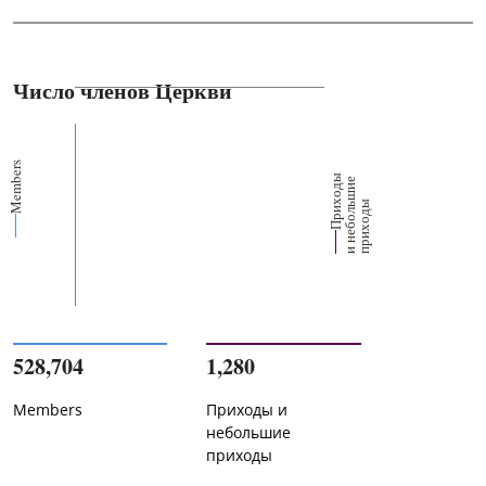
Число членов Церкви
Members
П
р
и
о
д
ы
и
н
е
б
о
л
ш
и
п
р
и
х
о
д
е
х
ь
ы
528,704
1,280
Members
Приходы и
небольшие
приходы