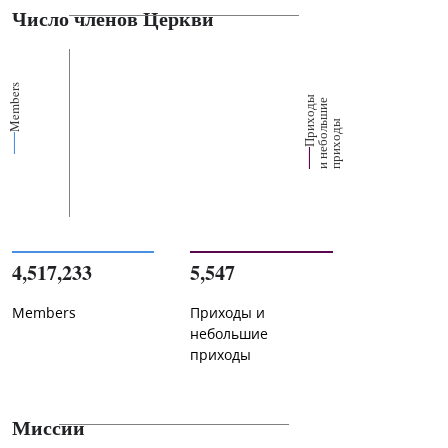
Число членов Церкви
Members
П
р
и
о
д
ы
и
н
е
б
о
л
ш
и
п
р
и
х
о
д
е
х
ь
ы
4,517,233
5,547
Members
Приходы и
небольшие
приходы
Миссии