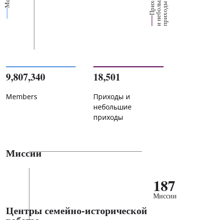
П
р
и
о
д
ы
и
н
е
б
о
л
ш
и
п
р
и
х
о
д
е
х
ь
ы
9,807,340
18,501
Members
Приходы и
небольшие
приходы
Миссии
187
Миссии
Центры семейно-исторической