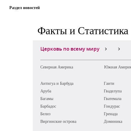
Раздел новостей
Факты и Статистика
Церковь по всему миру
Северная Америка
Южная Амери
Антигуа и Барбуда
Гаити
Аруба
Гваделупа
Багамы
Гватемала
Барбадос
Гондурас
Белиз
Гренада
Виргинские острова
Доминика