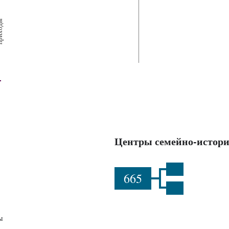
х
ш
ы
Центры семейно-истори
665
ы