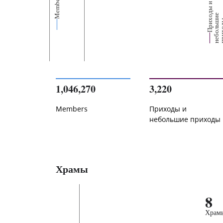
Members
П
р
и
о
д
ы
и
н
е
б
о
л
ь
и
п
р
и
х
о
д
е
1,046,270
3,220
Members
Приходы и
небольшие приходы
Храмы
8
Храм