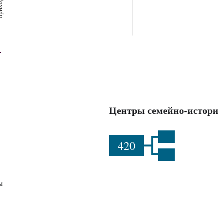
х
ш
ы
Центры семейно-истори
420
ы