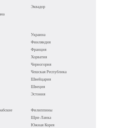
Эквадор
ана
Украина
Финляндия
Франция
Хорватия
Черногория
Чешская Республика
Швейцария
Швеция
Эстония
абские
Филиппины
Шри-Ланка
Южная Корея