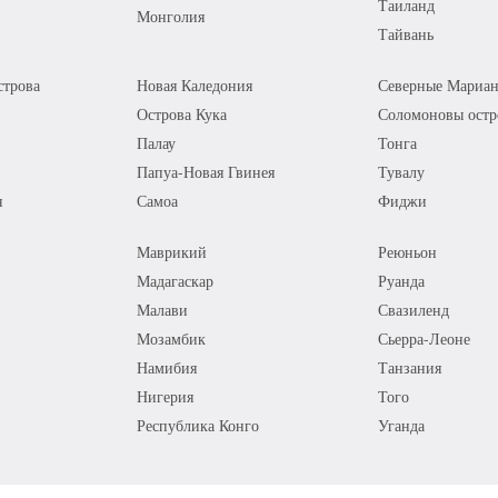
Таиланд
Монголия
Тайвань
трова
Новая Каледония
Северные Мариан
Острова Кука
Соломоновы остр
Палау
Тонга
Папуа-Новая Гвинея
Тувалу
я
Самоа
Фиджи
Маврикий
Реюньон
Мадагаскар
Руанда
Малави
Свазиленд
Мозамбик
Сьерра-Леоне
Намибия
Танзания
Нигерия
Того
Республика Конго
Уганда