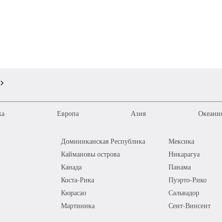
ка
Европа
Азия
Океания
Доминиканская Республика
Мексика
Каймановы острова
Никарагуа
Канада
Панама
Коста-Рика
Пуэрто-Рико
Кюрасао
Сальвадор
Мартиника
Сент-Винсент