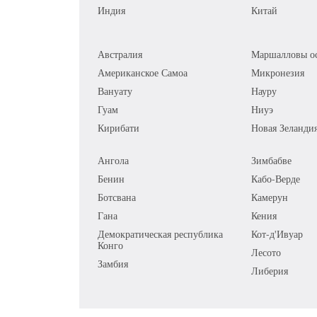
Индия
Китай
Австралия
Маршалловы ос
Американское Самоа
Микронезия
Вануату
Науру
Гуам
Ниуэ
Кирибати
Новая Зеланди
Ангола
Зимбабве
Бенин
Кабо-Верде
Ботсвана
Камерун
Гана
Кения
Демократическая республика
Кот-д'Ивуар
Конго
Лесото
Замбия
Либерия