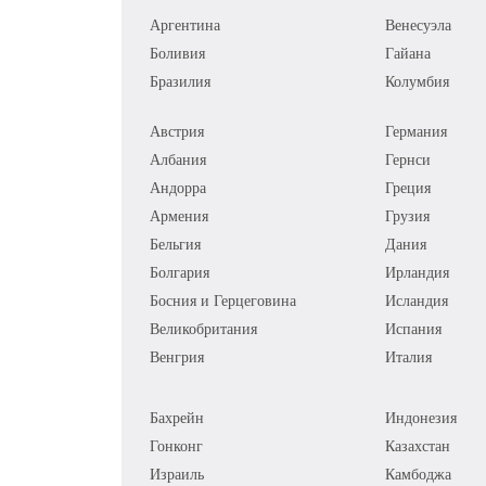
Аргентина
Венесуэла
Боливия
Гайана
Бразилия
Колумбия
Австрия
Германия
Албания
Гернси
Андорра
Греция
Армения
Грузия
Бельгия
Дания
Болгария
Ирландия
Босния и Герцеговина
Исландия
Великобритания
Испания
Венгрия
Италия
Бахрейн
Индонезия
Гонконг
Казахстан
Израиль
Камбоджа