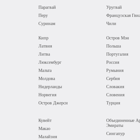
Парагвай
Уругвай
Перу
Французская Гви
Суринам
Чили
Кипр
Остров Мэн
Латвия
Польша
Литва
Португалия
Люксембург
Россия
Мальта
Румыния
Молдова
Сербия
Нидерланды
Словакия
Норвегия
Словения
Остров Джерси
Турция
Кувейт
Объединенные Ар
Эмираты
Макао
Сингапур
Малайзия