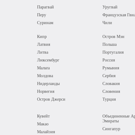
Парагвай
Уругвай
Перу
Французская Гви
Суринам
Чили
Кипр
Остров Мэн
Латвия
Польша
Литва
Португалия
Люксембург
Россия
Мальта
Румыния
Молдова
Сербия
Нидерланды
Словакия
Норвегия
Словения
Остров Джерси
Турция
Кувейт
Объединенные Ар
Эмираты
Макао
Сингапур
Малайзия