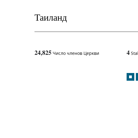
Таиланд
24,825
4
Число членов Церкви
Sta
1
-in-