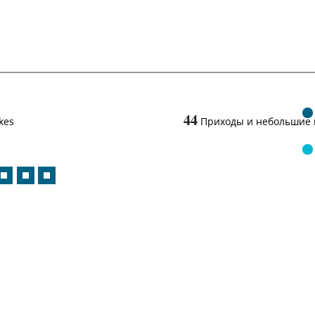
44
kes
Приходы и небольшие