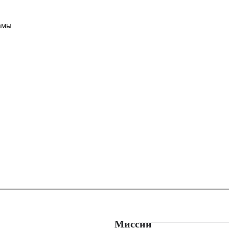
амы
Миссии