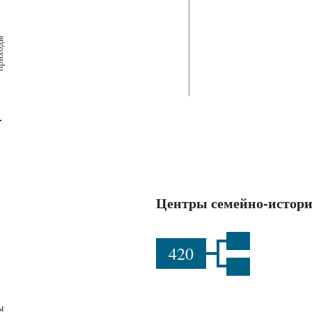
х
ш
ы
Центры семейно-истори
420
ы