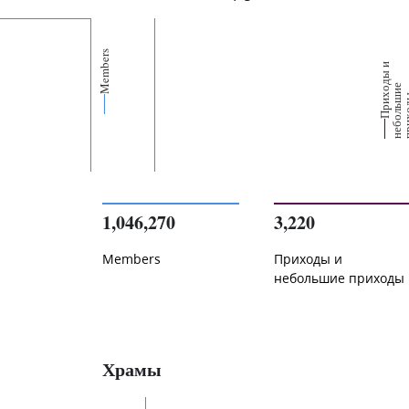
Members
П
р
и
о
д
ы
и
н
е
б
о
л
ь
и
п
р
и
х
о
д
е
1,046,270
3,220
Members
Приходы и
небольшие приходы
Храмы