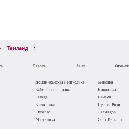
Таиланд
ка
Европа
Азия
Океания
Доминиканская Республика
Мексика
Каймановы острова
Никарагуа
Канада
Панама
Коста-Рика
Пуэрто-Рико
Кюрасао
Сальвадор
Мартиника
Сент-Винсент