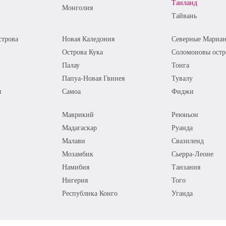
Таиланд
Монголия
Тайвань
трова
Новая Каледония
Северные Мариан
Острова Кука
Соломоновы остр
Палау
Тонга
Папуа-Новая Гвинея
Тувалу
я
Самоа
Фиджи
Маврикий
Реюньон
Мадагаскар
Руанда
Малави
Свазиленд
Мозамбик
Сьерра-Леоне
Намибия
Танзания
Нигерия
Того
Республика Конго
Уганда