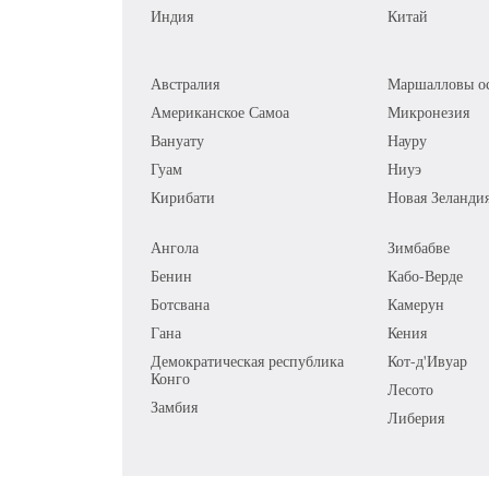
Индия
Китай
Австралия
Маршалловы ос
Американское Самоа
Микронезия
Вануату
Науру
Гуам
Ниуэ
Кирибати
Новая Зеланди
Ангола
Зимбабве
Бенин
Кабо-Верде
Ботсвана
Камерун
Гана
Кения
Демократическая республика
Кот-д'Ивуар
Конго
Лесото
Замбия
Либерия