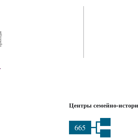
х
ш
ы
Центры семейно-истори
665