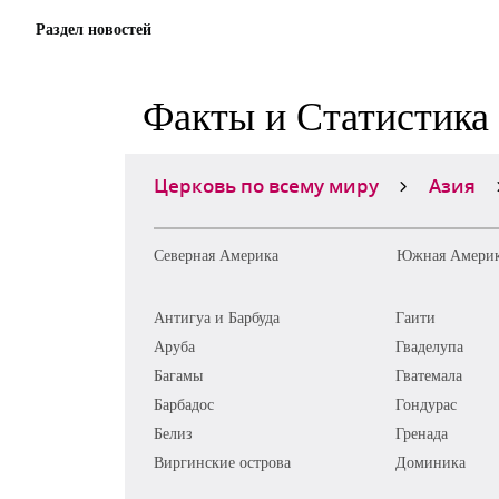
Раздел новостей
Факты и Статистика
Церковь по всему миру
Азия
Северная Америка
Южная Амери
Антигуа и Барбуда
Гаити
Аруба
Гваделупа
Багамы
Гватемала
Барбадос
Гондурас
Белиз
Гренада
Виргинские острова
Доминика