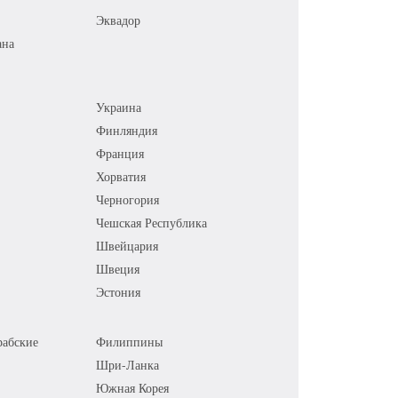
Эквадор
ана
Украина
Финляндия
Франция
Хорватия
Черногория
Чешская Республика
Швейцария
Швеция
Эстония
абские
Филиппины
Шри-Ланка
Южная Корея