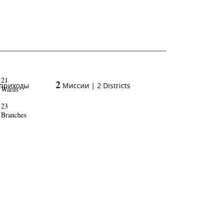
21
2
 приходы
Миссии
|
2
Districts
Wards
23
Branches