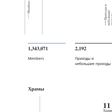
Members
П
р
и
о
д
ы
и
н
е
б
о
л
ь
и
п
р
и
х
о
д
е
1,343,071
2,192
Members
Приходы и
небольшие приходы
Храмы
11
Храм