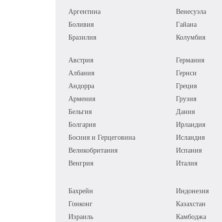
Аргентина
Венесуэла
Боливия
Гайана
Бразилия
Колумбия
Австрия
Германия
Албания
Гернси
Андорра
Греция
Армения
Грузия
Бельгия
Дания
Болгария
Ирландия
Босния и Герцеговина
Исландия
Великобритания
Испания
Венгрия
Италия
Бахрейн
Индонезия
Гонконг
Казахстан
Израиль
Камбоджа