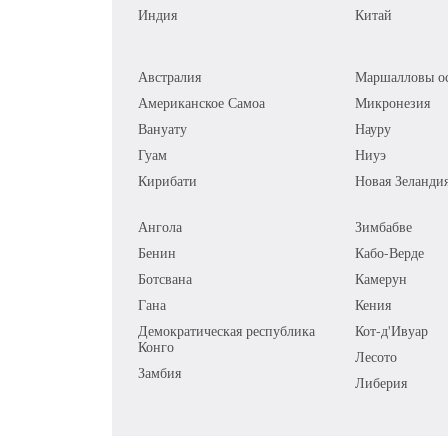
Индия
Китай
Австралия
Маршалловы ос
Американское Самоа
Микронезия
Вануату
Науру
Гуам
Ниуэ
Кирибати
Новая Зеланди
Ангола
Зимбабве
Бенин
Кабо-Верде
Ботсвана
Камерун
Гана
Кения
Демократическая республика
Кот-д'Ивуар
Конго
Лесото
Замбия
Либерия