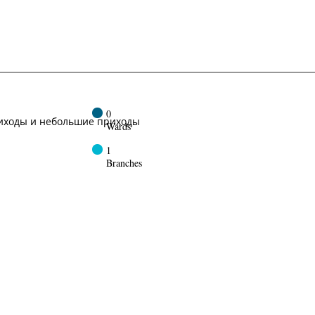
0
иходы и небольшие приходы
Wards
1
Branches