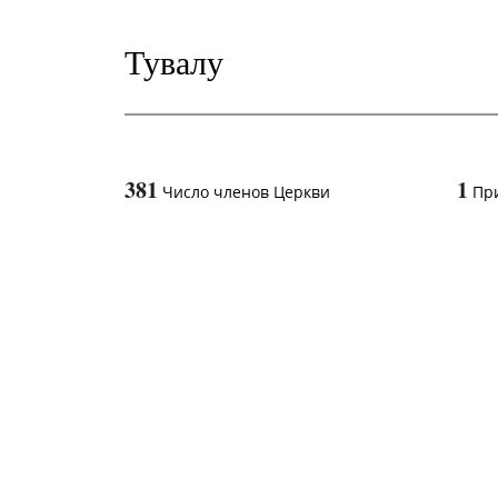
Тувалу
381
1
Число членов Церкви
Пр
1
-in-