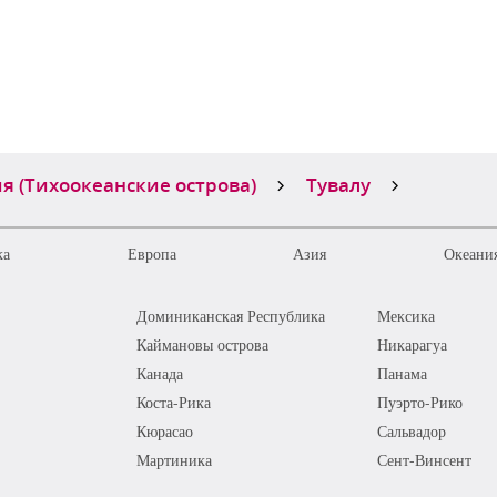
я (Тихоокеанские острова)
Тувалу
ка
Европа
Азия
Океания
Доминиканская Республика
Мексика
Каймановы острова
Никарагуа
Канада
Панама
Коста-Рика
Пуэрто-Рико
Кюрасао
Сальвадор
Мартиника
Сент-Винсент