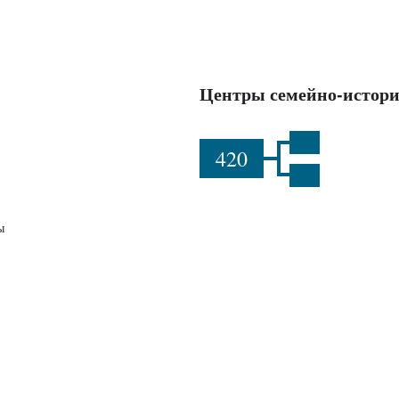
Центры семейно-истори
420
ы