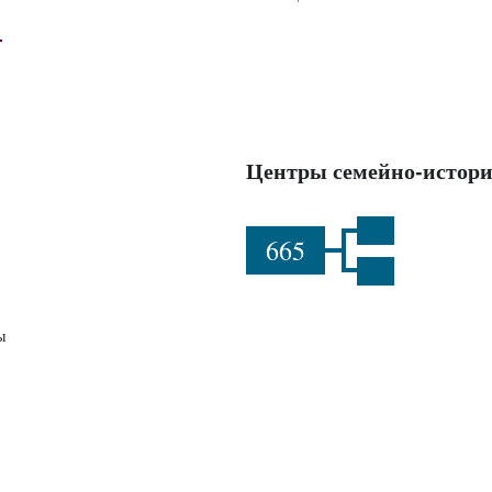
Центры семейно-истори
665
ы