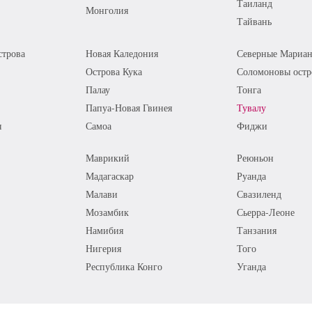
Таиланд
Монголия
Тайвань
трова
Новая Каледония
Северные Мариан
Острова Кука
Соломоновы остр
Палау
Тонга
Папуа-Новая Гвинея
Тувалу
я
Самоа
Фиджи
Маврикий
Реюньон
Мадагаскар
Руанда
Малави
Свазиленд
Мозамбик
Сьерра-Леоне
Намибия
Танзания
Нигерия
Того
Республика Конго
Уганда