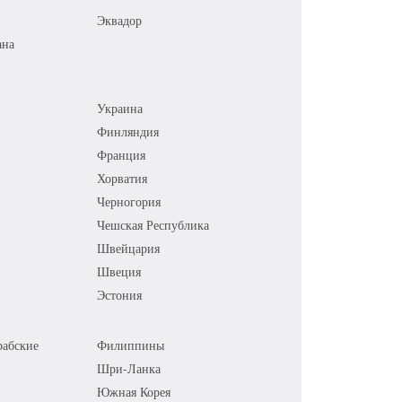
Эквадор
ана
Украина
Финляндия
Франция
Хорватия
Черногория
Чешская Республика
Швейцария
Швеция
Эстония
абские
Филиппины
Шри-Ланка
Южная Корея