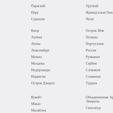
Парагвай
Уругвай
Перу
Французская Гви
Суринам
Чили
Кипр
Остров Мэн
Латвия
Польша
Литва
Португалия
Люксембург
Россия
Мальта
Румыния
Молдова
Сербия
Нидерланды
Словакия
Норвегия
Словения
Остров Джерси
Турция
Кувейт
Объединенные Ар
Эмираты
Макао
Сингапур
Малайзия