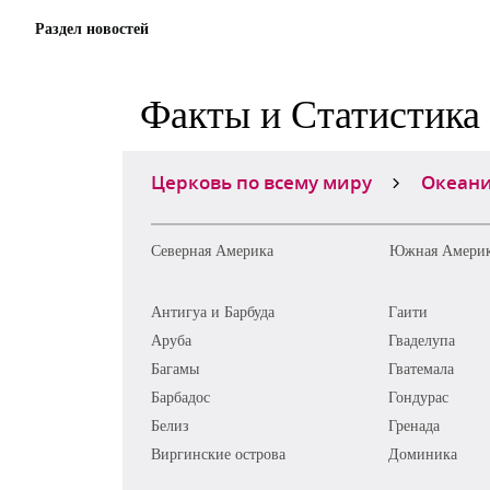
Раздел новостей
Факты и Статистика
Церковь по всему миру
Океани
Северная Америка
Южная Амери
Антигуа и Барбуда
Гаити
Аруба
Гваделупа
Багамы
Гватемала
Барбадос
Гондурас
Белиз
Гренада
Виргинские острова
Доминика