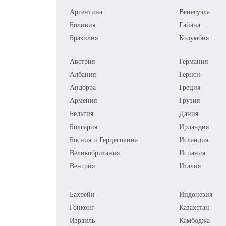
Аргентина
Венесуэла
Боливия
Гайана
Бразилия
Колумбия
Австрия
Германия
Албания
Гернси
Андорра
Греция
Армения
Грузия
Бельгия
Дания
Болгария
Ирландия
Босния и Герцеговина
Исландия
Великобритания
Испания
Венгрия
Италия
Бахрейн
Индонезия
Гонконг
Казахстан
Израиль
Камбоджа