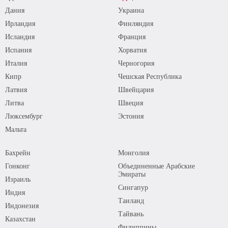
Дания
Украина
Ирландия
Финляндия
Исландия
Франция
Испания
Хорватия
Италия
Черногория
Кипр
Чешская Республика
Латвия
Швейцария
Литва
Швеция
Люксембург
Эстония
Мальта
Бахрейн
Монголия
Гонконг
Объединенные Арабские
Эмираты
Израиль
Сингапур
Индия
Таиланд
Индонезия
Тайвань
Казахстан
Филиппины