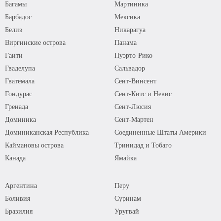
Багамы
Мартиника
Барбадос
Мексика
Белиз
Никарагуа
Виргинские острова
Панама
Гаити
Пуэрто-Рико
Гваделупа
Сальвадор
Гватемала
Сент-Винсент
Гондурас
Сент-Китс и Невис
Гренада
Сент-Люсия
Доминика
Сент-Мартен
Доминиканская Республика
Соединенные Штаты Америки
Каймановы острова
Тринидад и Тобаго
Канада
Ямайка
Аргентина
Перу
Боливия
Суринам
Бразилия
Уругвай