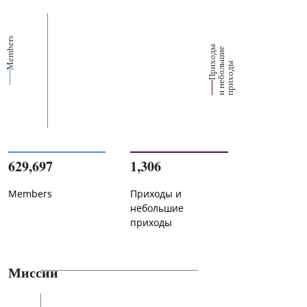
Members
П
р
и
о
д
ы
и
н
е
б
о
л
ш
и
п
р
и
х
о
д
е
х
ь
ы
629,697
1,306
Members
Приходы и
небольшие
приходы
Миссии