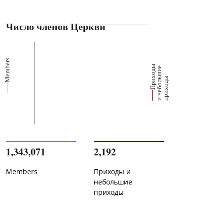
Число членов Церкви
Members
П
р
и
о
д
ы
и
н
е
б
о
л
ш
и
п
р
и
х
о
д
е
х
ь
ы
1,343,071
2,192
Members
Приходы и
небольшие
приходы