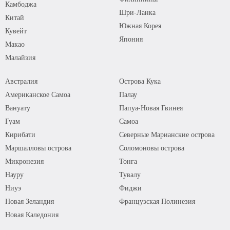
Камбоджа
Шри-Ланка
Китай
Южная Корея
Кувейт
Япония
Макао
Малайзия
Австралия
Острова Кука
Американское Самоа
Палау
Вануату
Папуа-Новая Гвинея
Гуам
Самоа
Кирибати
Северные Марианские острова
Маршалловы острова
Соломоновы острова
Микронезия
Тонга
Науру
Тувалу
Ниуэ
Фиджи
Новая Зеландия
Французская Полинезия
Новая Каледония