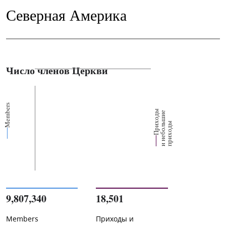
Северная Америка
Число членов Церкви
Members
П
р
и
о
д
ы
и
н
е
б
о
л
ш
и
п
р
и
х
о
д
е
х
ь
ы
9,807,340
18,501
Members
Приходы и