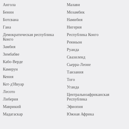
Ангола
Малави
Бенин
Мозамбик
Ботсвана
Намибия
Гана
Нигерия
Демократическая республика
Республика Конго
Конго
Реюньон
Замбия
Руанда
Зимбабве
Свазиленд
Кабо-Верде
Сьерра-Леоне
Камерун
Танзания
Кения
Того
Кот-д'Ивуар
Уганда
Лесото
Центральноафриканская
Либерия
Республика
Маврикий
Эфиопия
Мадагаскар
Южная Африка