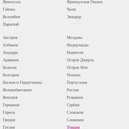
Венесуэла
Французская Гвиана
Гайана
Чили
Колумбия
Эквадор
Парагвай
Австрия
Молдова
Албания
Нидерланды
Андорра
Норвегия
Армения
Остров Джерси
Бельгия
Остров Мэн
Болгария
Польша
Босния и Герцеговина
Португалия
Великобритания
Россия
Венгрия
Румыния
Германия
Сербия
Гернси
Словакия
Греция
Словения
Грузия
Турция