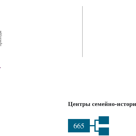
х
ш
ы
Центры семейно-истори
665