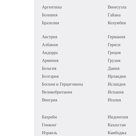
Аргентина
Венесуэла
Боливия
Гайана
Бразилия
Колумбия
Австрия
Германия
Албания
Гернси
Андорра
Греция
Армения
Грузия
Бельгия
Дания
Болгария
Ирландия
Босния и Герцеговина
Исландия
Великобритания
Испания
Венгрия
Италия
Бахрейн
Индонезия
Гонконг
Казахстан
Израиль
Камбоджа