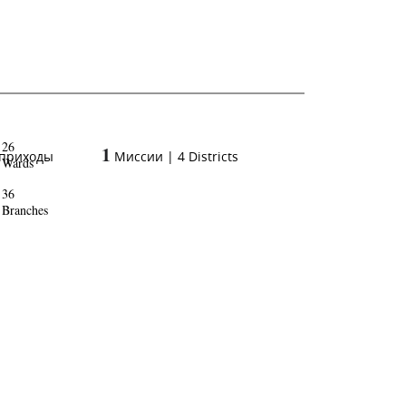
26
1
 приходы
Миссии
|
4
Districts
Wards
36
Branches