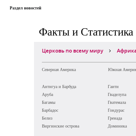
Раздел новостей
Факты и Статистика
Церковь по всему миру
Африк
Северная Америка
Южная Амери
Антигуа и Барбуда
Гаити
Аруба
Гваделупа
Багамы
Гватемала
Барбадос
Гондурас
Белиз
Гренада
Виргинские острова
Доминика