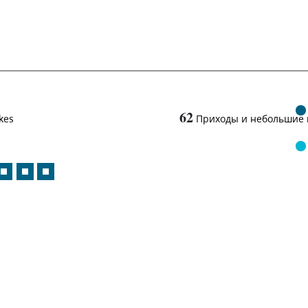
62
kes
Приходы и небольшие