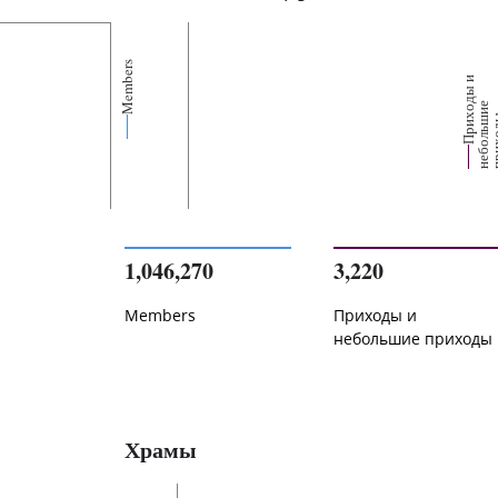
Members
П
р
и
о
д
ы
и
н
е
б
о
л
ь
и
п
р
и
х
о
д
е
1,046,270
3,220
Members
Приходы и
небольшие приходы
Храмы