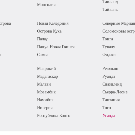
Таиланд
Монголия
Тайвань
трова
Новая Каледония
Северные Мариан
Острова Кука
Соломоновы остр
Палау
Тонга
Папуа-Новая Гвинея
Тувалу
я
Самоа
Фиджи
Маврикий
Реюньон
Мадагаскар
Руанда
Малави
Свазиленд
Мозамбик
Сьерра-Леоне
Намибия
Танзания
Нигерия
Того
Республика Конго
Уганда