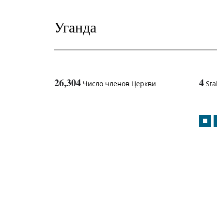
Уганда
26,304
4
Число членов Церкви
Sta
1
-in-