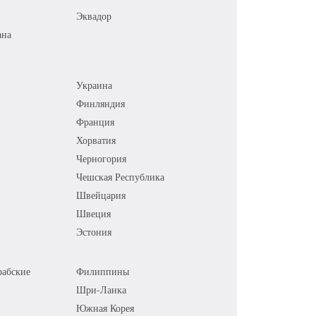
Эквадор
ана
Украина
Финляндия
Франция
Хорватия
Черногория
Чешская Республика
Швейцария
Швеция
Эстония
абские
Филиппины
Шри-Ланка
Южная Корея