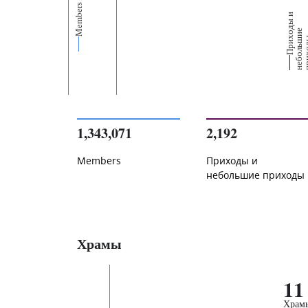
Members
П
р
и
о
д
ы
и
н
е
б
о
л
ь
и
п
р
и
х
о
д
е
1,343,071
2,192
Members
Приходы и
небольшие приходы
Храмы
11
Храм