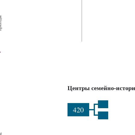
х
ш
ы
Центры семейно-истори
420
ы