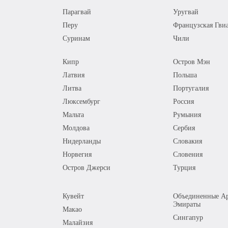
Парагвай
Уругвай
Перу
Французская Гви
Суринам
Чили
Кипр
Остров Мэн
Латвия
Польша
Литва
Португалия
Люксембург
Россия
Мальта
Румыния
Молдова
Сербия
Нидерланды
Словакия
Норвегия
Словения
Остров Джерси
Турция
Кувейт
Объединенные Ар
Эмираты
Макао
Сингапур
Малайзия