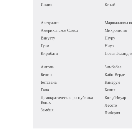
Индия
Китай
Австралия
Маршалловы ос
Американское Самоа
Микронезия
Вануату
Науру
Гуам
Ниуэ
Кирибати
Новая Зеланди
Ангола
Зимбабве
Бенин
Кабо-Верде
Ботсвана
Камерун
Гана
Кения
Демократическая республика
Кот-д'Ивуар
Конго
Лесото
Замбия
Либерия