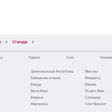
а
Уганда
ка
Европа
Азия
Океания
Доминиканская Республика
Мексика
Каймановы острова
Никарагуа
Канада
Панама
Коста-Рика
Пуэрто-Рико
Кюрасао
Сальвадор
Мартиника
Сент-Винсент