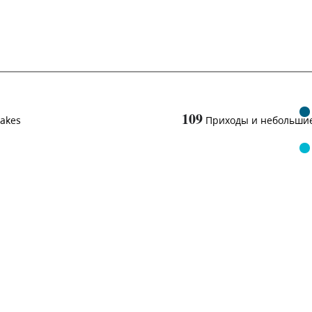
109
takes
Приходы и небольши