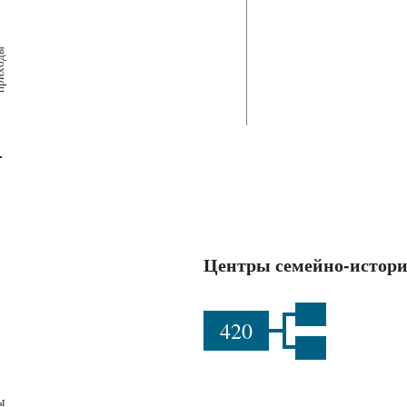
х
ш
ы
Центры семейно-истори
420
ы