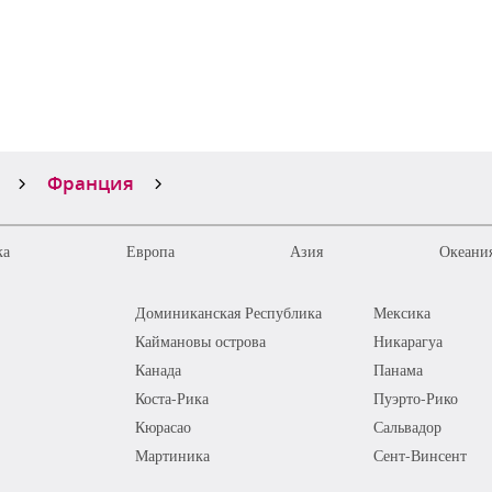
Франция
ка
Европа
Азия
Океания
Доминиканская Республика
Мексика
Каймановы острова
Никарагуа
Канада
Панама
Коста-Рика
Пуэрто-Рико
Кюрасао
Сальвадор
Мартиника
Сент-Винсент