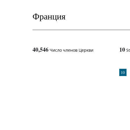
Франция
40,546
10
Число членов Церкви
S
1
-in-
10