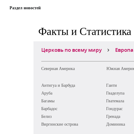
Раздел новостей
Факты и Статистика
Церковь по всему миру
Европа
Северная Америка
Южная Амери
Антигуа и Барбуда
Гаити
Аруба
Гваделупа
Багамы
Гватемала
Барбадос
Гондурас
Белиз
Гренада
Виргинские острова
Доминика