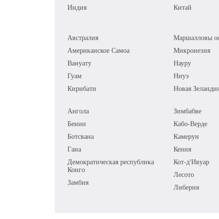
Индия
Китай
Австралия
Маршалловы ос
Американское Самоа
Микронезия
Вануату
Науру
Гуам
Ниуэ
Кирибати
Новая Зеланди
Ангола
Зимбабве
Бенин
Кабо-Верде
Ботсвана
Камерун
Гана
Кения
Демократическая республика
Кот-д'Ивуар
Конго
Лесото
Замбия
Либерия