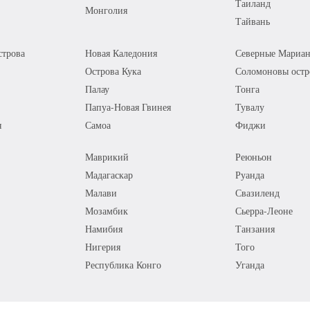
Таиланд
Монголия
Тайвань
трова
Новая Каледония
Северные Мариан
Острова Кука
Соломоновы остр
Палау
Тонга
Папуа-Новая Гвинея
Тувалу
я
Самоа
Фиджи
Маврикий
Реюньон
Мадагаскар
Руанда
Малави
Свазиленд
Мозамбик
Сьерра-Леоне
Намибия
Танзания
Нигерия
Того
Республика Конго
Уганда