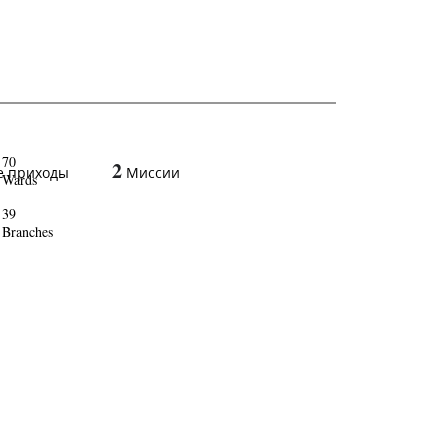
70
2
е приходы
Миссии
Wards
39
Branches