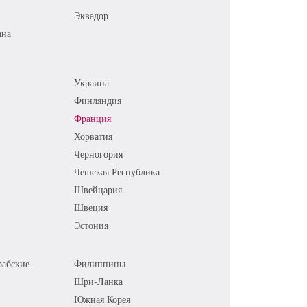
Эквадор
ана
Украина
Финляндия
Франция
Хорватия
Черногория
Чешская Республика
Швейцария
Швеция
Эстония
абские
Филиппины
Шри-Ланка
Южная Корея