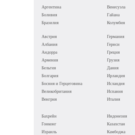
Аргентина
Венесуэла
Боливия
Гайана
Бразилия
Колумбия
Австрия
Германия
Албания
Гернси
Андорра
Греция
Армения
Грузия
Бельгия
Дания
Болгария
Ирландия
Босния и Герцеговина
Исландия
Великобритания
Испания
Венгрия
Италия
Бахрейн
Индонезия
Гонконг
Казахстан
Израиль
Камбоджа