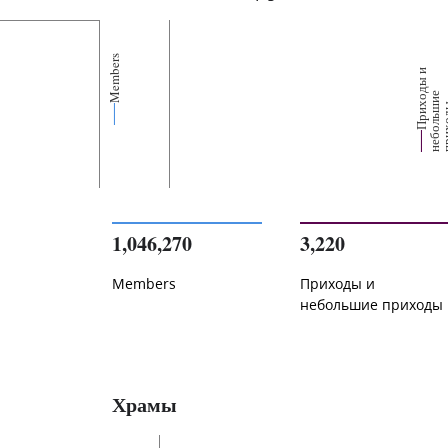
Members
П
р
и
о
д
ы
и
н
е
б
о
л
ь
и
п
р
и
х
о
д
е
1,046,270
3,220
Members
Приходы и
небольшие приходы
Храмы