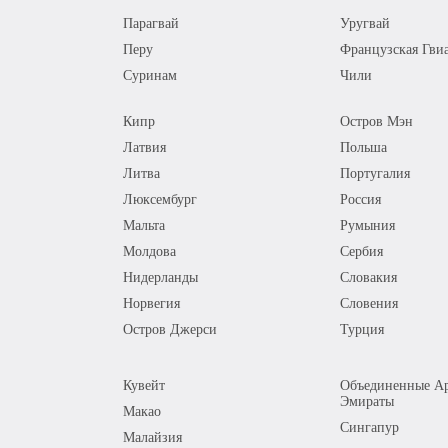
Парагвай
Уругвай
Перу
Французская Гви
Суринам
Чили
Кипр
Остров Мэн
Латвия
Польша
Литва
Португалия
Люксембург
Россия
Мальта
Румыния
Молдова
Сербия
Нидерланды
Словакия
Норвегия
Словения
Остров Джерси
Турция
Кувейт
Объединенные Ар
Эмираты
Макао
Сингапур
Малайзия