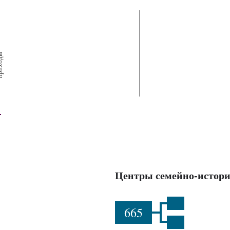
х
ш
ы
Центры семейно-истори
665