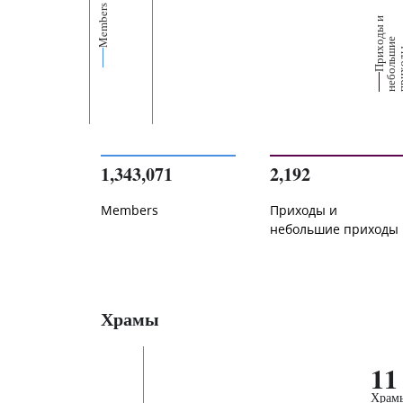
Members
П
р
и
о
д
ы
и
н
е
б
о
л
ь
и
п
р
и
х
о
д
е
1,343,071
2,192
Members
Приходы и
небольшие приходы
Храмы
11
Храм