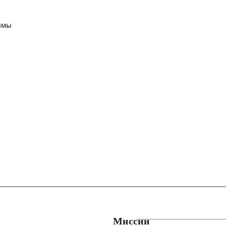
амы
Миссии