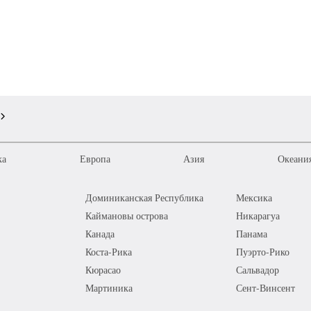
ка
Европа
Азия
Океания
Доминиканская Республика
Мексика
Каймановы острова
Никарагуа
Канада
Панама
Коста-Рика
Пуэрто-Рико
Кюрасао
Сальвадор
Мартиника
Сент-Винсент