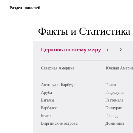
Раздел новостей
Факты и Статистика
Церковь по всему миру
Северная Америка
Южная Амери
Антигуа и Барбуда
Гаити
Аруба
Гваделупа
Багамы
Гватемала
Барбадос
Гондурас
Белиз
Гренада
Виргинские острова
Доминика