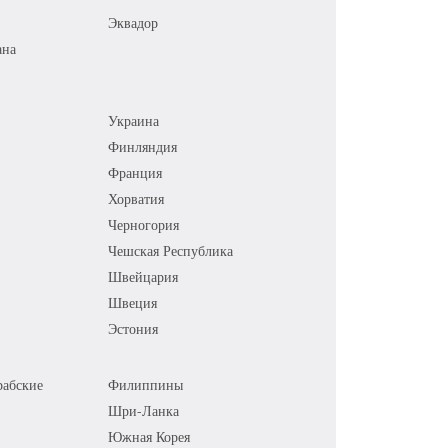
Эквадор
ана
Украина
Финляндия
Франция
Хорватия
Черногория
Чешская Республика
Швейцария
Швеция
Эстония
абские
Филиппины
Шри-Ланка
Южная Корея