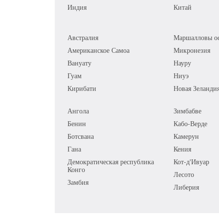
Индия
Китай
Австралия
Маршалловы ос
Американское Самоа
Микронезия
Вануату
Науру
Гуам
Ниуэ
Кирибати
Новая Зеланди
Ангола
Зимбабве
Бенин
Кабо-Верде
Ботсвана
Камерун
Гана
Кения
Демократическая республика
Кот-д'Ивуар
Конго
Лесото
Замбия
Либерия