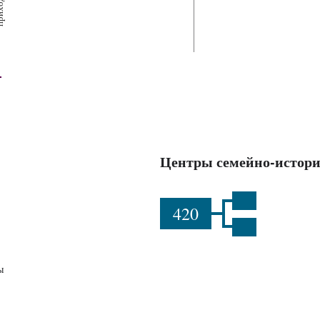
х
ш
ы
Центры семейно-истори
420
ы