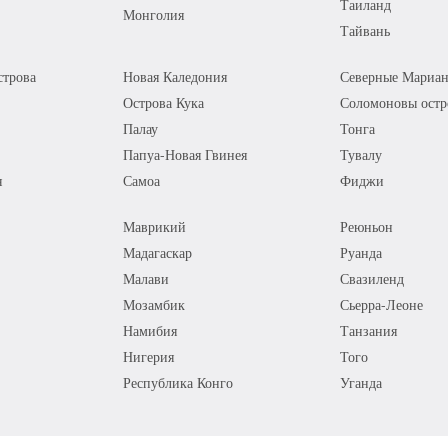
Таиланд
Монголия
Тайвань
трова
Новая Каледония
Северные Мариан
Острова Кука
Соломоновы остр
Палау
Тонга
Папуа-Новая Гвинея
Тувалу
я
Самоа
Фиджи
Маврикий
Реюньон
Мадагаскар
Руанда
Малави
Свазиленд
Мозамбик
Сьерра-Леоне
Намибия
Танзания
Нигерия
Того
Республика Конго
Уганда