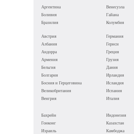
Аргентина
Венесуэла
Боливия
Гайана
Бразилия
Колумбия
Австрия
Германия
Албания
Гернси
Андорра
Греция
Армения
Грузия
Бельгия
Дания
Болгария
Ирландия
Босния и Герцеговина
Исландия
Великобритания
Испания
Венгрия
Италия
Бахрейн
Индонезия
Гонконг
Казахстан
Израиль
Камбоджа