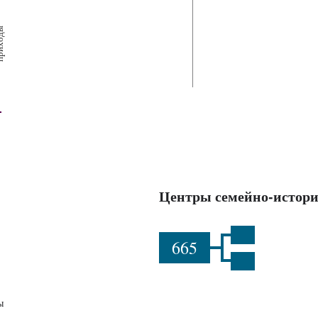
х
ш
ы
Центры семейно-истори
665
ы