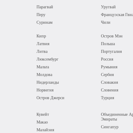
Парагвай
Уругвай
Перу
Французская Гви
Суринам
Чили
Кипр
Остров Мэн
Латвия
Польша
Литва
Португалия
Люксембург
Россия
Мальта
Румыния
Молдова
Сербия
Нидерланды
Словакия
Норвегия
Словения
Остров Джерси
Турция
Кувейт
Объединенные Ар
Эмираты
Макао
Сингапур
Малайзия