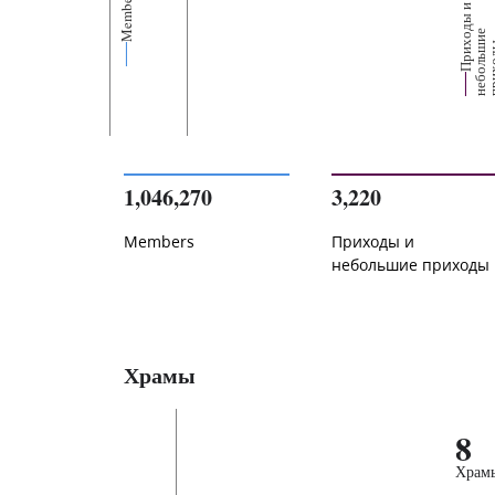
Members
П
р
и
о
д
ы
и
н
е
б
о
л
ь
и
п
р
и
х
о
д
е
1,046,270
3,220
Members
Приходы и
небольшие приходы
Храмы
8
Храм