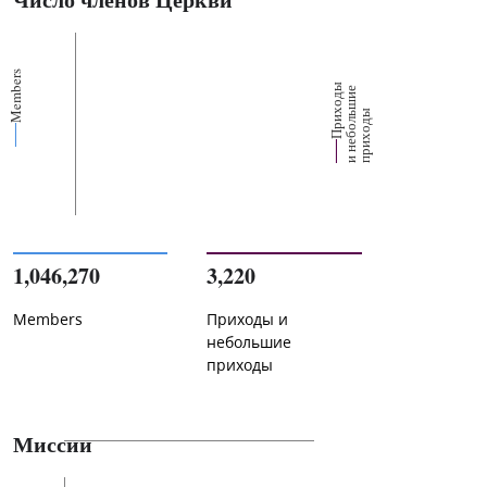
Members
П
р
и
о
д
ы
и
н
е
б
о
л
ш
и
п
р
и
х
о
д
е
х
ь
ы
1,046,270
3,220
Members
Приходы и
небольшие
приходы
Миссии