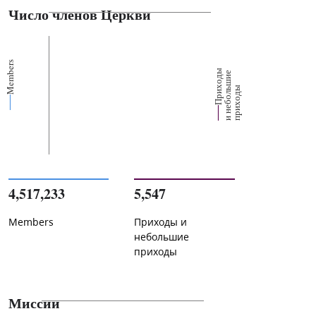
Число членов Церкви
Members
П
р
и
о
д
ы
и
н
е
б
о
л
ш
и
п
р
и
х
о
д
е
х
ь
ы
4,517,233
5,547
Members
Приходы и
небольшие
приходы
Миссии