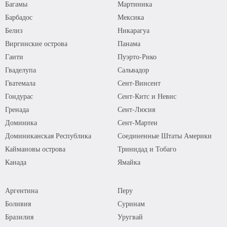
Багамы
Мартиника
Барбадос
Мексика
Белиз
Никарагуа
Виргинские острова
Панама
Гаити
Пуэрто-Рико
Гваделупа
Сальвадор
Гватемала
Сент-Винсент
Гондурас
Сент-Китс и Невис
Гренада
Сент-Люсия
Доминика
Сент-Мартен
Доминиканская Республика
Соединенные Штаты Америки
Каймановы острова
Тринидад и Тобаго
Канада
Ямайка
Аргентина
Перу
Боливия
Суринам
Бразилия
Уругвай