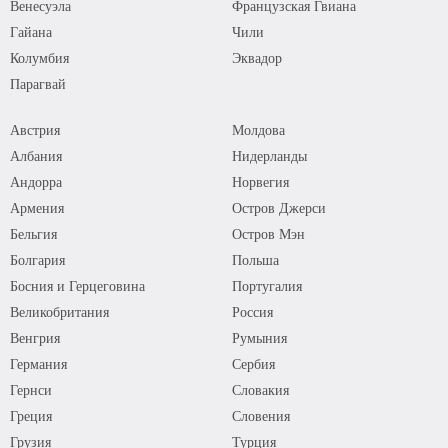
Венесуэла
Французская Гвиана
Гайана
Чили
Колумбия
Эквадор
Парагвай
Австрия
Молдова
Албания
Нидерланды
Андорра
Норвегия
Армения
Остров Джерси
Бельгия
Остров Мэн
Болгария
Польша
Босния и Герцеговина
Португалия
Великобритания
Россия
Венгрия
Румыния
Германия
Сербия
Гернси
Словакия
Греция
Словения
Грузия
Турция