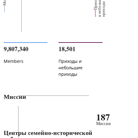
П
р
и
о
д
ы
и
н
е
б
о
л
ш
и
п
р
и
х
о
д
е
х
ь
ы
9,807,340
18,501
Members
Приходы и
небольшие
приходы
Миссии
187
Миссии
Центры семейно-исторической