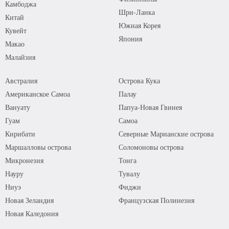
Камбоджа
Шри-Ланка
Китай
Южная Корея
Кувейт
Япония
Макао
Малайзия
Австралия
Острова Кука
Американское Самоа
Палау
Вануату
Папуа-Новая Гвинея
Гуам
Самоа
Кирибати
Северные Марианские острова
Маршалловы острова
Соломоновы острова
Микронезия
Тонга
Науру
Тувалу
Ниуэ
Фиджи
Новая Зеландия
Французская Полинезия
Новая Каледония