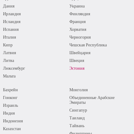
Дания
Украина
Ирландия
Финляндия
Исландия
Франция
Испания
Хорватия
Италия
Черногория
Кипр
Чешская Республика
Латвия
Швейцария
Литва
Швеция
Люксембург
Эстония
Мальта
Бахрейн
Монголия
Гонконг
Объединенные Арабские
Эмираты
Израиль
Сингапур
Индия
Таиланд
Индонезия
Тайвань
Казахстан
Филиппины