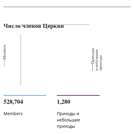
Число членов Церкви
Members
П
р
и
о
д
ы
и
н
е
б
о
л
ш
и
п
р
и
х
о
д
е
х
ь
ы
528,704
1,280
Members
Приходы и
небольшие
приходы