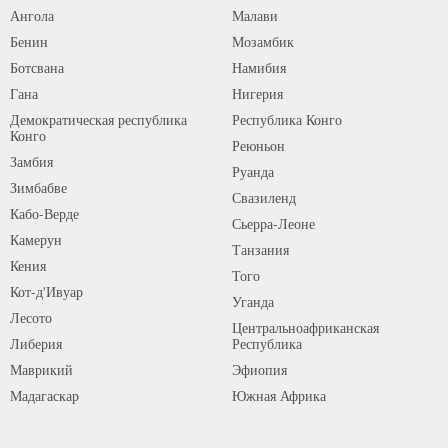
Ангола
Малави
Бенин
Мозамбик
Ботсвана
Намибия
Гана
Нигерия
Демократическая республика
Республика Конго
Конго
Реюньон
Замбия
Руанда
Зимбабве
Свазиленд
Кабо-Верде
Сьерра-Леоне
Камерун
Танзания
Кения
Того
Кот-д'Ивуар
Уганда
Лесото
Центральноафриканская
Либерия
Республика
Маврикий
Эфиопия
Мадагаскар
Южная Африка