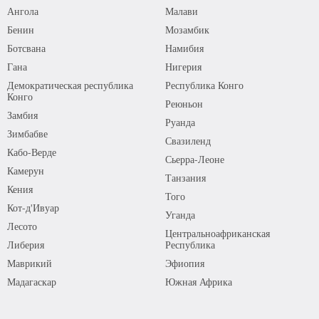
Ангола
Малави
Бенин
Мозамбик
Ботсвана
Намибия
Гана
Нигерия
Демократическая республика
Республика Конго
Конго
Реюньон
Замбия
Руанда
Зимбабве
Свазиленд
Кабо-Верде
Сьерра-Леоне
Камерун
Танзания
Кения
Того
Кот-д'Ивуар
Уганда
Лесото
Центральноафриканская
Либерия
Республика
Маврикий
Эфиопия
Мадагаскар
Южная Африка