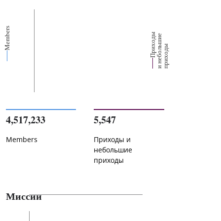
Members
П
р
и
о
д
ы
и
н
е
б
о
л
ш
и
п
р
и
х
о
д
е
х
ь
ы
4,517,233
5,547
Members
Приходы и
небольшие
приходы
Миссии