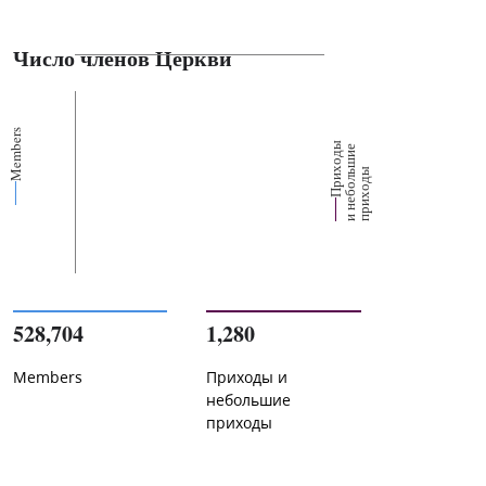
Число членов Церкви
Members
П
р
и
о
д
ы
и
н
е
б
о
л
ш
и
п
р
и
х
о
д
е
х
ь
ы
528,704
1,280
Members
Приходы и
небольшие
приходы