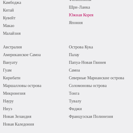
Камбоджа
Шри-Ланка
Китай
Южная Корея
Кувейт
Япония
Макао
Малайзия
Австралия
Острова Кука
Американское Самоа
Палау
Вануату
Папуа-Новая Гвинея
Гуам
Самоа
Кирибати
Северные Марианские острова
Маршалловы острова
Соломоновы острова
Микронезия
Тонга
Науру
Тувалу
Ниуэ
Фиджи
Новая Зеландия
Французская Полинезия
Новая Каледония