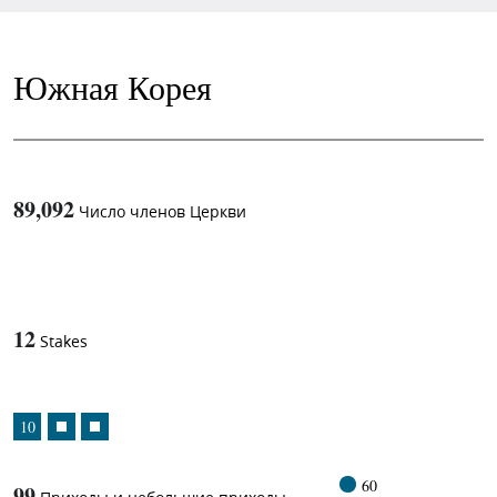
Южная Корея
89,092
Число членов Церкви
1
-in-
12
Stakes
10
60
99