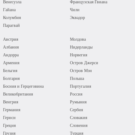
Венесуэла
Французская Гвиана
Гайана
Чили
Колумбия
Эквадор
Парагвай
Австрия
Молдова
Албания
Нидерланды
Андорра
Норвегия
Армения
Остров Джерси
Бельгия
Остров Мэн
Болгария
Польша
Босния и Герцеговина
Португалия
Великобритания
Россия
Венгрия
Румыния
Германия
Сербия
Гернси
Словакия
Греция
Словения
Грузия
Турция