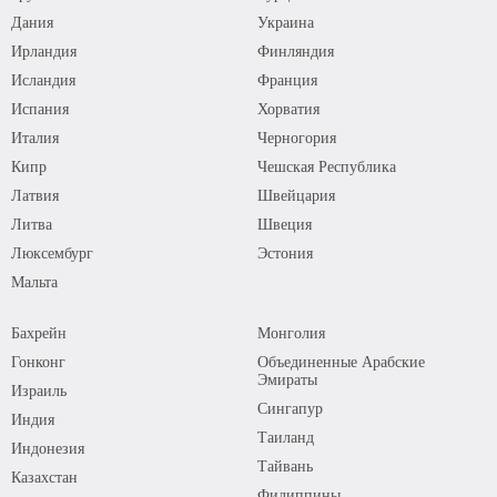
Дания
Украина
Ирландия
Финляндия
Исландия
Франция
Испания
Хорватия
Италия
Черногория
Кипр
Чешская Республика
Латвия
Швейцария
Литва
Швеция
Люксембург
Эстония
Мальта
Бахрейн
Монголия
Гонконг
Объединенные Арабские
Эмираты
Израиль
Сингапур
Индия
Таиланд
Индонезия
Тайвань
Казахстан
Филиппины