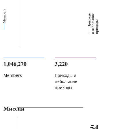
Members
П
р
и
о
д
ы
и
н
е
б
о
л
ш
и
п
р
и
х
о
д
е
х
ь
ы
1,046,270
3,220
Members
Приходы и
небольшие
приходы
Миссии
54