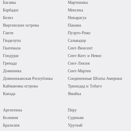
Багамы
Мартиника
Барбадос
Мексика
Белиз
Никарагуа
Виргинские острова
Панама
Гаити
Пуэрто-Рико
Гваделупа
Сальвадор
Гватемала
Сент-Винсент
Гондурас
Сент-Китс и Невис
Гренада
Сент-Люсия
Доминика
Сент-Мартен
Доминиканская Республика
Соединенные Штаты Америки
Каймановы острова
Тринидад и Тобаго
Канада
Ямайка
Аргентина
Перу
Боливия
Суринам
Бразилия
Уругвай