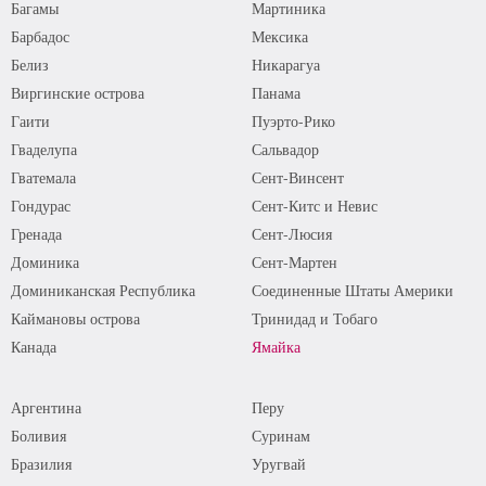
Багамы
Мартиника
Барбадос
Мексика
Белиз
Никарагуа
Виргинские острова
Панама
Гаити
Пуэрто-Рико
Гваделупа
Сальвадор
Гватемала
Сент-Винсент
Гондурас
Сент-Китс и Невис
Гренада
Сент-Люсия
Доминика
Сент-Мартен
Доминиканская Республика
Соединенные Штаты Америки
Каймановы острова
Тринидад и Тобаго
Канада
Ямайка
Аргентина
Перу
Боливия
Суринам
Бразилия
Уругвай