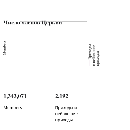
Число членов Церкви
Members
П
р
и
о
д
ы
и
н
е
б
о
л
ш
и
п
р
и
х
о
д
е
х
ь
ы
1,343,071
2,192
Members
Приходы и
небольшие
приходы