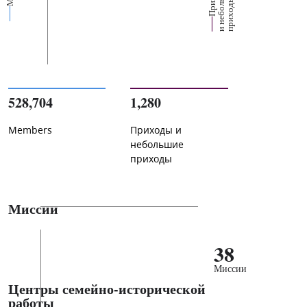
е
х
ь
ы
528,704
1,280
Members
Приходы и
небольшие
приходы
Миссии
38
Миссии
Центры семейно-исторической
работы