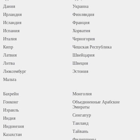
Дания
Украина
Ирландия
Финляндия
Исландия
Франция
Испания
Хорватия
Италия
Черногория
Кипр
Чешская Республика
Латвия
Швейцария
Литва
Швеция
Люксембург
Эстония
Мальта
Бахрейн
Монголия
Гонконг
Объединенные Арабские
Эмираты
Израиль
Сингапур
Индия
Таиланд
Индонезия
Тайвань
Казахстан
Филиппины