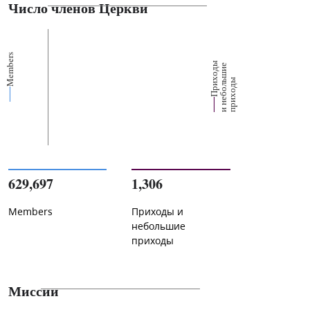
Число членов Церкви
Members
П
р
и
о
д
ы
и
н
е
б
о
л
ш
и
п
р
и
х
о
д
е
х
ь
ы
629,697
1,306
Members
Приходы и
небольшие
приходы
Миссии