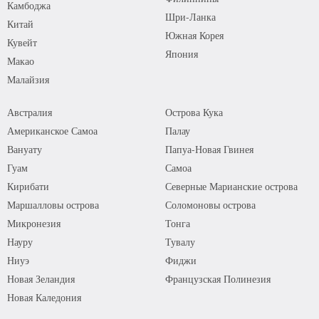
Камбоджа
Шри-Ланка
Китай
Южная Корея
Кувейт
Япония
Макао
Малайзия
Австралия
Острова Кука
Американское Самоа
Палау
Вануату
Папуа-Новая Гвинея
Гуам
Самоа
Кирибати
Северные Марианские острова
Маршалловы острова
Соломоновы острова
Микронезия
Тонга
Науру
Тувалу
Ниуэ
Фиджи
Новая Зеландия
Французская Полинезия
Новая Каледония