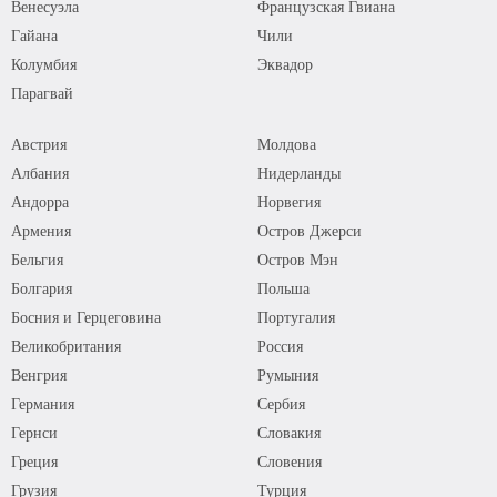
Венесуэла
Французская Гвиана
Гайана
Чили
Колумбия
Эквадор
Парагвай
Австрия
Молдова
Албания
Нидерланды
Андорра
Норвегия
Армения
Остров Джерси
Бельгия
Остров Мэн
Болгария
Польша
Босния и Герцеговина
Португалия
Великобритания
Россия
Венгрия
Румыния
Германия
Сербия
Гернси
Словакия
Греция
Словения
Грузия
Турция