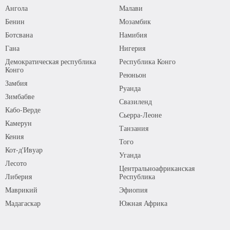
Ангола
Малави
Бенин
Мозамбик
Ботсвана
Намибия
Гана
Нигерия
Демократическая республика
Республика Конго
Конго
Реюньон
Замбия
Руанда
Зимбабве
Свазиленд
Кабо-Верде
Сьерра-Леоне
Камерун
Танзания
Кения
Того
Кот-д'Ивуар
Уганда
Лесото
Центральноафриканская
Либерия
Республика
Маврикий
Эфиопия
Мадагаскар
Южная Африка