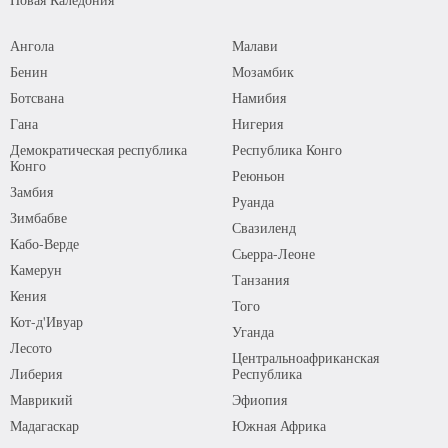
Ангола
Малави
Бенин
Мозамбик
Ботсвана
Намибия
Гана
Нигерия
Демократическая республика
Республика Конго
Конго
Реюньон
Замбия
Руанда
Зимбабве
Свазиленд
Кабо-Верде
Сьерра-Леоне
Камерун
Танзания
Кения
Того
Кот-д'Ивуар
Уганда
Лесото
Центральноафриканская
Либерия
Республика
Маврикий
Эфиопия
Мадагаскар
Южная Африка