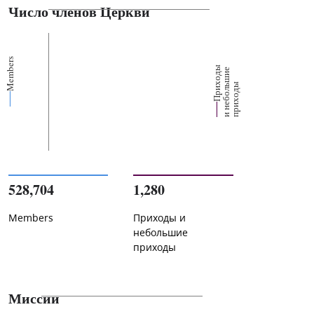
Число членов Церкви
Members
П
р
и
о
д
ы
и
н
е
б
о
л
ш
и
п
р
и
х
о
д
е
х
ь
ы
528,704
1,280
Members
Приходы и
небольшие
приходы
Миссии