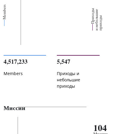
Members
П
р
и
о
д
ы
и
н
е
б
о
л
ш
и
п
р
и
х
о
д
е
х
ь
ы
4,517,233
5,547
Members
Приходы и
небольшие
приходы
Миссии
104
Миссии