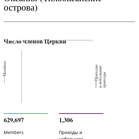
острова)
Число членов Церкви
Members
П
р
и
о
д
ы
и
н
е
б
о
л
ш
и
п
р
и
х
о
д
е
х
ь
ы
629,697
1,306
Members
Приходы и