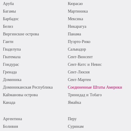
Аруба
Кюрасао
Багамы
Мартиника
Барбадос
Мексика
Белиз
Никарагуа
Виргинские острова
Панама
Гаити
Пуэрто-Рико
Гваделупа
Сальвадор
Гватемала
Сент-Винсент
Гондурас
Сент-Китс и Невис
Гренада
Сент-Люсия
Доминика
Сент-Мартен
Доминиканская Республика
Соединенные Штаты Америки
Каймановы острова
Тринидад и Тобаго
Канада
Ямайка
Аргентина
Перу
Боливия
Суринам