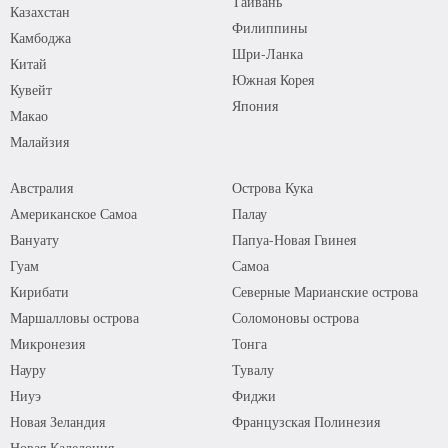
Тайвань
Казахстан
Филиппины
Камбоджа
Шри-Ланка
Китай
Южная Корея
Кувейт
Япония
Макао
Малайзия
Австралия
Острова Кука
Американское Самоа
Палау
Вануату
Папуа-Новая Гвинея
Гуам
Самоа
Кирибати
Северные Марианские острова
Маршалловы острова
Соломоновы острова
Микронезия
Тонга
Науру
Тувалу
Ниуэ
Фиджи
Новая Зеландия
Французская Полинезия
Новая Каледония