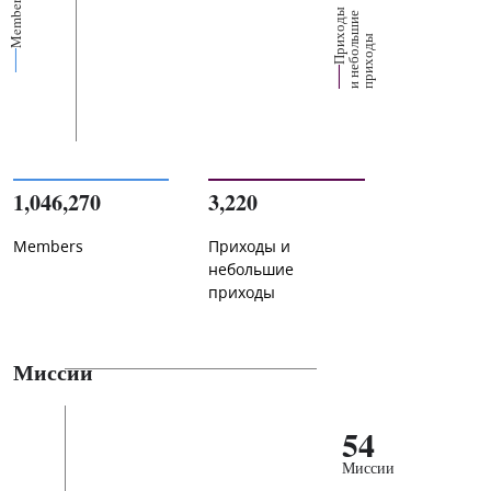
Members
П
р
и
о
д
ы
и
н
е
б
о
л
ш
и
п
р
и
х
о
д
е
х
ь
ы
1,046,270
3,220
Members
Приходы и
небольшие
приходы
Миссии
54
Миссии