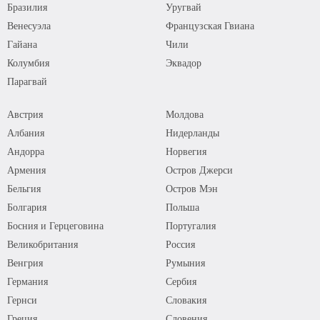
Бразилия
Уругвай
Венесуэла
Французская Гвиана
Гайана
Чили
Колумбия
Эквадор
Парагвай
Австрия
Молдова
Албания
Нидерланды
Андорра
Норвегия
Армения
Остров Джерси
Бельгия
Остров Мэн
Болгария
Польша
Босния и Герцеговина
Португалия
Великобритания
Россия
Венгрия
Румыния
Германия
Сербия
Гернси
Словакия
Греция
Словения