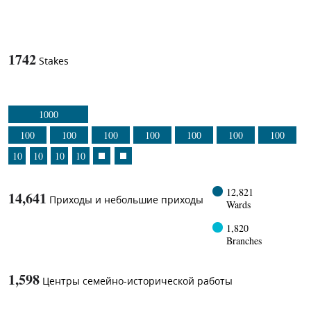
1
-in-
1742
Stakes
1000
100
100
100
100
100
100
100
10
10
10
10
12,821
14,641
Приходы и небольшие приходы
Wards
1,820
Branches
1,598
Центры семейно-исторической работы