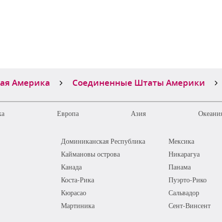
ая Америка
Соединенные Штаты Америки
ка
Европа
Азия
Океания
Доминиканская Республика
Мексика
Каймановы острова
Никарагуа
Канада
Панама
Коста-Рика
Пуэрто-Рико
Кюрасао
Сальвадор
Мартиника
Сент-Винсент