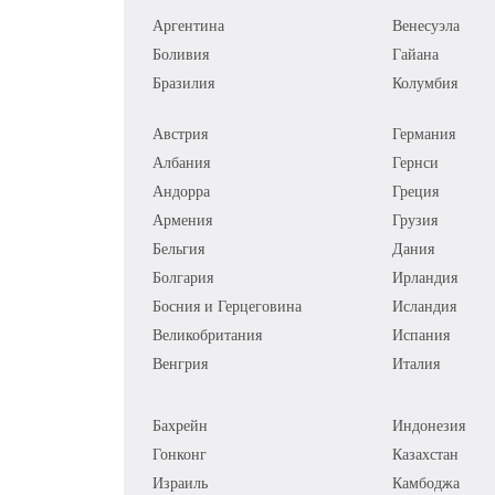
Аргентина
Венесуэла
Боливия
Гайана
Бразилия
Колумбия
Австрия
Германия
Албания
Гернси
Андорра
Греция
Армения
Грузия
Бельгия
Дания
Болгария
Ирландия
Босния и Герцеговина
Исландия
Великобритания
Испания
Венгрия
Италия
Бахрейн
Индонезия
Гонконг
Казахстан
Израиль
Камбоджа