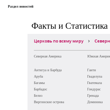
Раздел новостей
Факты и Статистика
Церковь по всему миру
Северн
Северная Америка
Южная Амери
Антигуа и Барбуда
Гаити
Аруба
Гваделупа
Багамы
Гватемала
Барбадос
Гондурас
Белиз
Гренада
Виргинские острова
Доминика