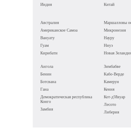
Индия
Китай
Австралия
Маршалловы ос
Американское Самоа
Микронезия
Вануату
Науру
Гуам
Ниуэ
Кирибати
Новая Зеланди
Ангола
Зимбабве
Бенин
Кабо-Верде
Ботсвана
Камерун
Гана
Кения
Демократическая республика
Кот-д'Ивуар
Конго
Лесото
Замбия
Либерия