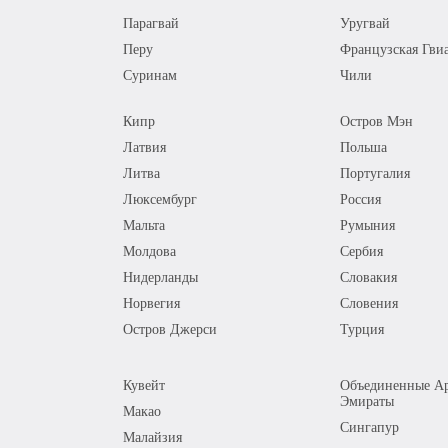
Парагвай
Уругвай
Перу
Французская Гви
Суринам
Чили
Кипр
Остров Мэн
Латвия
Польша
Литва
Португалия
Люксембург
Россия
Мальта
Румыния
Молдова
Сербия
Нидерланды
Словакия
Норвегия
Словения
Остров Джерси
Турция
Кувейт
Объединенные Ар
Эмираты
Макао
Сингапур
Малайзия