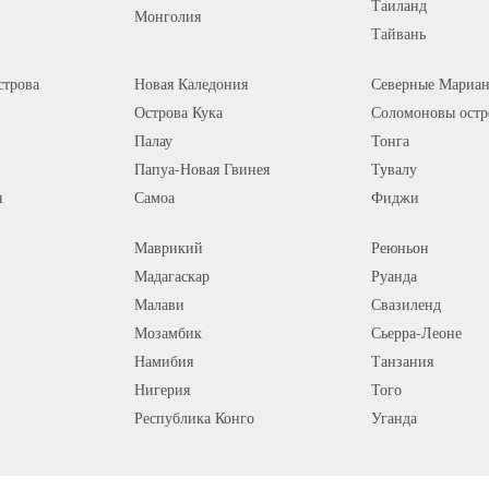
Таиланд
Монголия
Тайвань
трова
Новая Каледония
Северные Мариан
Острова Кука
Соломоновы остр
Палау
Тонга
Папуа-Новая Гвинея
Тувалу
я
Самоа
Фиджи
Маврикий
Реюньон
Мадагаскар
Руанда
Малави
Свазиленд
Мозамбик
Сьерра-Леоне
Намибия
Танзания
Нигерия
Того
Республика Конго
Уганда