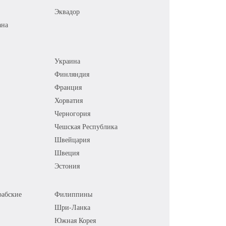
Эквадор
ана
Украина
Финляндия
Франция
Хорватия
Черногория
Чешская Республика
Швейцария
Швеция
Эстония
абские
Филиппины
Шри-Ланка
Южная Корея