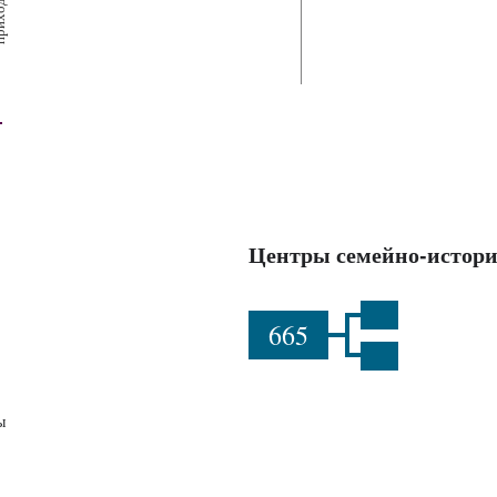
х
ш
ы
Центры семейно-истори
665
ы