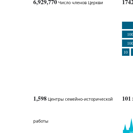
6,929,770
174
Число членов Церкви
1
-in-
10
10
10
1,598
101
Центры семейно-исторической
работы
1