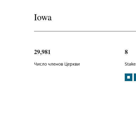
Iowa
29,981
8
Число членов Церкви
Stake
1
-in-