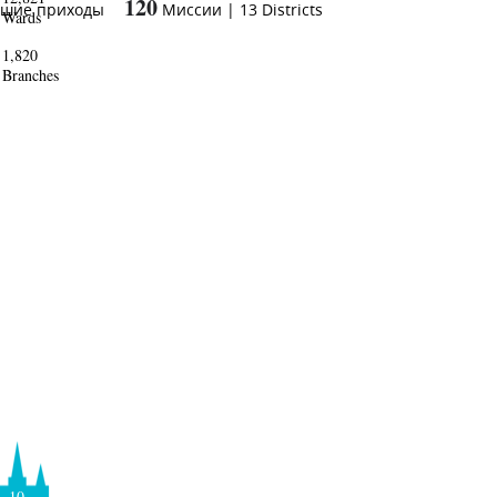
120
ьшие приходы
Миссии
|
13
Districts
Wards
1,820
Branches
10