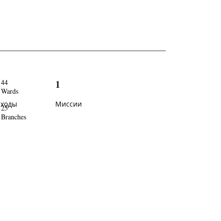
1
44
Wards
иходы
Миссии
25
Branches