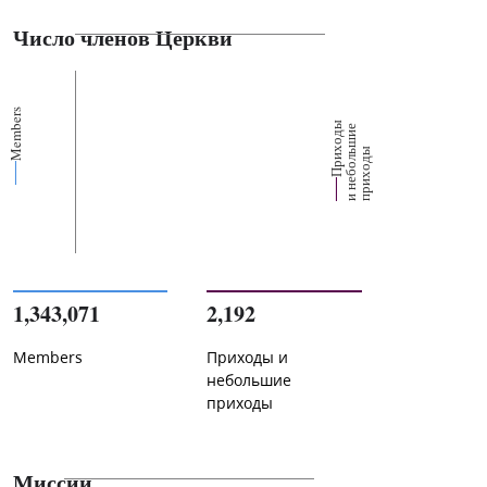
Число членов Церкви
Members
П
р
и
о
д
ы
и
н
е
б
о
л
ш
и
п
р
и
х
о
д
е
х
ь
ы
1,343,071
2,192
Members
Приходы и
небольшие
приходы
Миссии