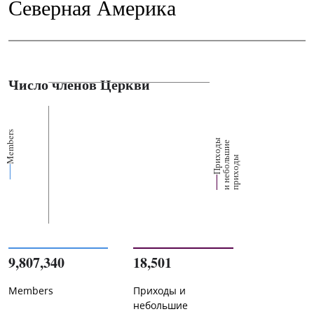
Северная Америка
Число членов Церкви
Members
П
р
и
о
д
ы
и
н
е
б
о
л
ш
и
п
р
и
х
о
д
е
х
ь
ы
9,807,340
18,501
Members
Приходы и
небольшие