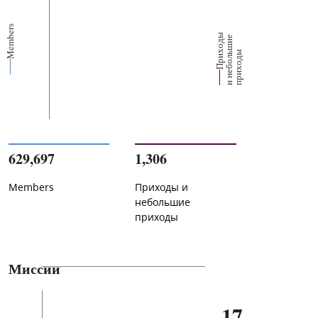
Members
П
р
и
о
д
ы
и
н
е
б
о
л
ш
и
п
р
и
х
о
д
е
х
ь
ы
629,697
1,306
Members
Приходы и
небольшие
приходы
Миссии
17