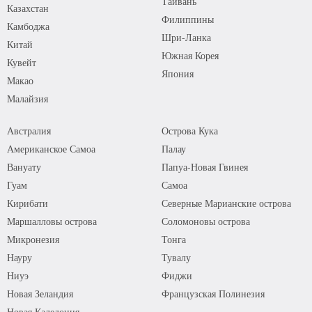
Тайвань
Казахстан
Филиппины
Камбоджа
Шри-Ланка
Китай
Южная Корея
Кувейт
Япония
Макао
Малайзия
Австралия
Острова Кука
Американское Самоа
Палау
Вануату
Папуа-Новая Гвинея
Гуам
Самоа
Кирибати
Северные Марианские острова
Маршалловы острова
Соломоновы острова
Микронезия
Тонга
Науру
Тувалу
Ниуэ
Фиджи
Новая Зеландия
Французская Полинезия
Новая Каледония