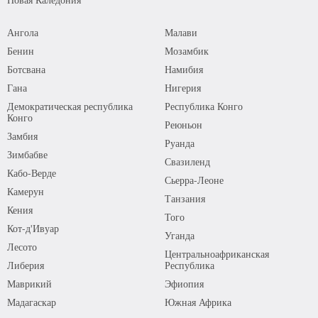
Ангола
Малави
Бенин
Мозамбик
Ботсвана
Намибия
Гана
Нигерия
Демократическая республика
Республика Конго
Конго
Реюньон
Замбия
Руанда
Зимбабве
Свазиленд
Кабо-Верде
Сьерра-Леоне
Камерун
Танзания
Кения
Того
Кот-д'Ивуар
Уганда
Лесото
Центральноафриканская
Либерия
Республика
Маврикий
Эфиопия
Мадагаскар
Южная Африка