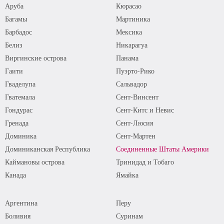
Аруба
Кюрасао
Багамы
Мартиника
Барбадос
Мексика
Белиз
Никарагуа
Виргинские острова
Панама
Гаити
Пуэрто-Рико
Гваделупа
Сальвадор
Гватемала
Сент-Винсент
Гондурас
Сент-Китс и Невис
Гренада
Сент-Люсия
Доминика
Сент-Мартен
Доминиканская Республика
Соединенные Штаты Америки
Каймановы острова
Тринидад и Тобаго
Канада
Ямайка
Аргентина
Перу
Боливия
Суринам