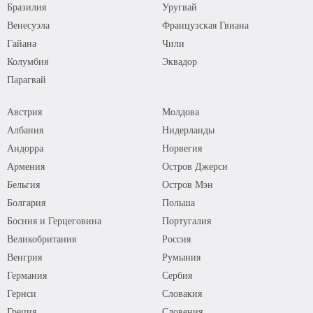
Бразилия
Уругвай
Венесуэла
Французская Гвиана
Гайана
Чили
Колумбия
Эквадор
Парагвай
Австрия
Молдова
Албания
Нидерланды
Андорра
Норвегия
Армения
Остров Джерси
Бельгия
Остров Мэн
Болгария
Польша
Босния и Герцеговина
Португалия
Великобритания
Россия
Венгрия
Румыния
Германия
Сербия
Гернси
Словакия
Греция
Словения