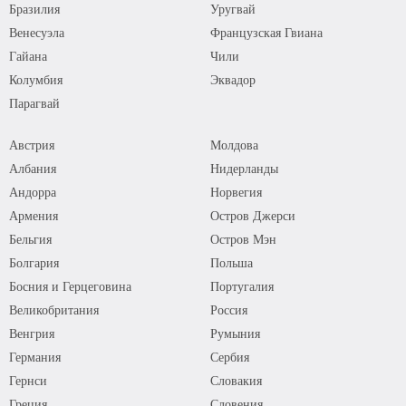
Бразилия
Уругвай
Венесуэла
Французская Гвиана
Гайана
Чили
Колумбия
Эквадор
Парагвай
Австрия
Молдова
Албания
Нидерланды
Андорра
Норвегия
Армения
Остров Джерси
Бельгия
Остров Мэн
Болгария
Польша
Босния и Герцеговина
Португалия
Великобритания
Россия
Венгрия
Румыния
Германия
Сербия
Гернси
Словакия
Греция
Словения