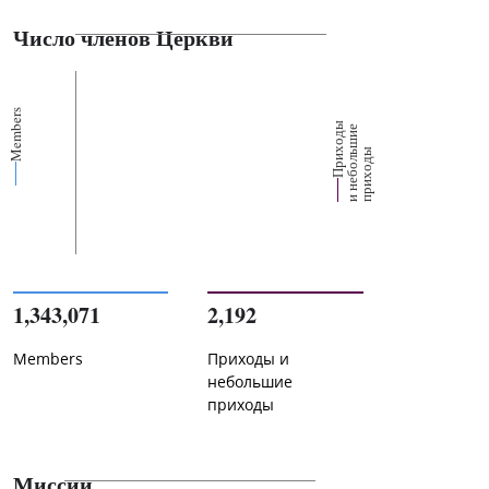
Число членов Церкви
Members
П
р
и
о
д
ы
и
н
е
б
о
л
ш
и
п
р
и
х
о
д
е
х
ь
ы
1,343,071
2,192
Members
Приходы и
небольшие
приходы
Миссии