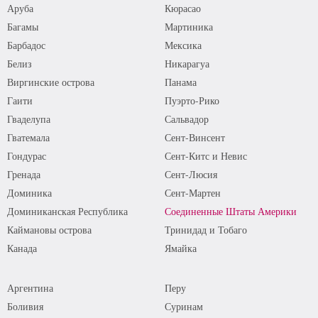
Аруба
Кюрасао
Багамы
Мартиника
Барбадос
Мексика
Белиз
Никарагуа
Виргинские острова
Панама
Гаити
Пуэрто-Рико
Гваделупа
Сальвадор
Гватемала
Сент-Винсент
Гондурас
Сент-Китс и Невис
Гренада
Сент-Люсия
Доминика
Сент-Мартен
Доминиканская Республика
Соединенные Штаты Америки
Каймановы острова
Тринидад и Тобаго
Канада
Ямайка
Аргентина
Перу
Боливия
Суринам