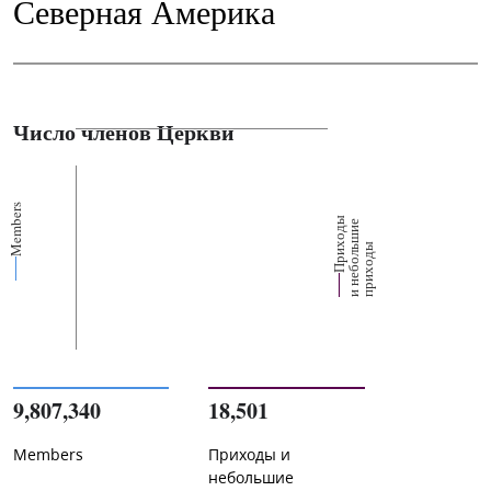
Северная Америка
Число членов Церкви
Members
П
р
и
о
д
ы
и
н
е
б
о
л
ш
и
п
р
и
х
о
д
е
х
ь
ы
9,807,340
18,501
Members
Приходы и
небольшие