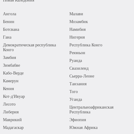
Ангола
Малави
Бенин
Мозамбик
Ботсвана
Намибия
Гана
Нигерия
Демократическая республика
Республика Конго
Конго
Реюньон
Замбия
Руанда
Зимбабве
Свазиленд
Кабо-Верде
Сьерра-Леоне
Камерун
Танзания
Кения
Того
Кот-д'Ивуар
Уганда
Лесото
Центральноафриканская
Либерия
Республика
Маврикий
Эфиопия
Мадагаскар
Южная Африка