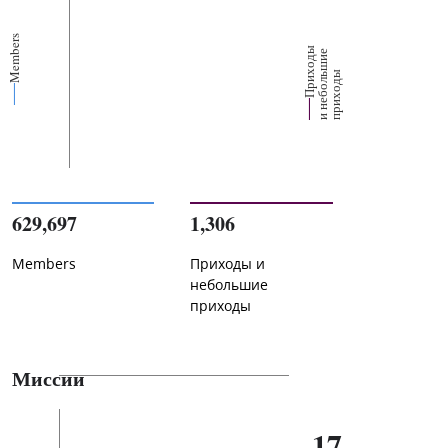
Members
П
р
и
о
д
ы
и
н
е
б
о
л
ш
и
п
р
и
х
о
д
е
х
ь
ы
629,697
1,306
Members
Приходы и
небольшие
приходы
Миссии
17