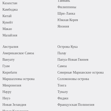
Тайвань
Казахстан
Филиппины
Камбоджа
Шри-Ланка
Китай
Южная Корея
Кувейт
Япония
Макао
Малайзия
Австралия
Острова Кука
Американское Самоа
Палау
Вануату
Папуа-Новая Гвинея
Гуам
Самоа
Кирибати
Северные Марианские острова
Маршалловы острова
Соломоновы острова
Микронезия
Тонга
Науру
Тувалу
Ниуэ
Фиджи
Новая Зеландия
Французская Полинезия
Новая Каледония