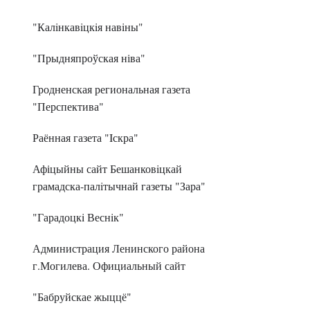
"Калiнкавiцкiя навiны"
"Прыдняпроўская ніва"
Гродненская региональная газета
"Перспектива"
Раённая газета "Iскра"
Афіцыйны сайт Бешанковiцкай
грамадска-палiтычнай газеты "Зара"
"Гарадоцкi Веснiк"
Администрация Ленинского района
г.Могилева. Официальный сайт
"Бабруйскае жыццё"