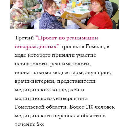
Третий
“Проект по реанимации
новорожденных”
прошел в Гомеле, в
ходе которого приняли участие
неонатологи, реаниматологи,
неонатальные медсестеры, акушерки,
врачи-интерны, представители
медицинских колледжей и
медицинского университета
Гомельской области. Более 110 человек
медицинского персонала области в
течение 2-х