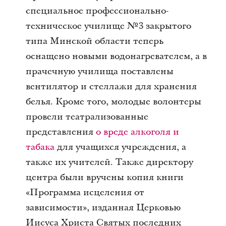
специальное профессионально-
техническое училище №3 закрытого
типа Минской области теперь
оснащено новыми водонагревателем, а в
прачечную училища поставлены
вентилятор и стеллажи для хранения
белья. Кроме того, молодые волонтеры
провели театрализованные
представления
о вреде алкоголя и
табака
для учащихся учреждения, а
также их учителей. Также директору
центра были вручены копия книги
«Программа исцеления от
зависимости», изданная Церковью
Иисуса Христа Святых последних