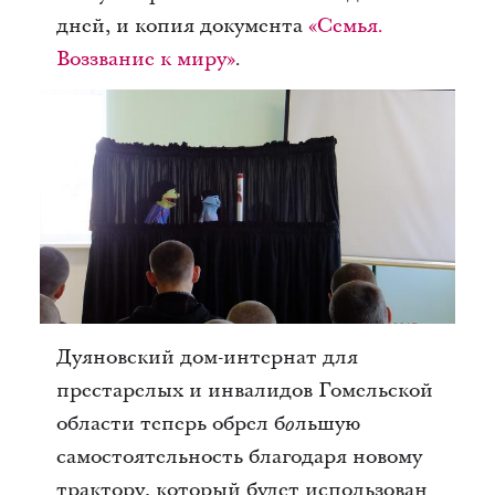
дней, и копия документа
«Семья.
Воззвание к миру»
.
Дуяновский дом-интернат для
престарелых и инвалидов Гомельской
области теперь обрел б
льшую
о
самостоятельность благодаря новому
трактору, который будет использован