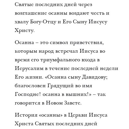
Святые последних дней через
возглашение осанны воздают честь и
хвалу Богу-Отцу и Его Сыну Иисусу
Христу.
Осанна – это символ приветствия,
которым народ встречал Иисуса во
время его триумфального входа в
Иерусалим в течение последней недели
Его жизни. «Осанна сыну Давидову;
благословен Грядущий во имя
Господне! осанна в вышних!» – так
говорится в Новом Завете.
История «осанны» в Церкви Иисуса
Христа Святых последних дней