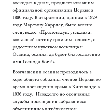
восходит к дням, предшествовавшим
официальной организации Церкви в
1830 году. В откровении, данном в 1829
году Мартину Харрису, было велено
следующее: «Проповедуй, увещевай,
возглашай истину громким голосом, с
радостным чувством восклицая:
Осанна, осанна, да будет благословенно
имя Господа Бога!»
Возглашении осанны проводилось в
ходе общего собрания членов Церкви во
время посвящения храма в Киртланде в
1836 году. Незадолго до окончания
службы посвящения собравшиеся
объединились в трёхкратном