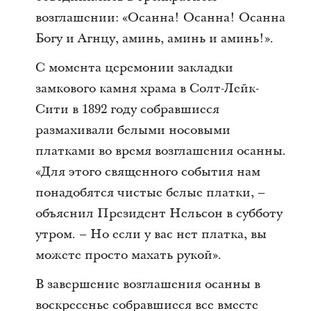
возглашении: «Осанна! Осанна! Осанна
Богу и Агнцу, аминь, аминь и аминь!».
С момента церемонии закладки
замкового камня храма в Солт-Лейк-
Сити в 1892 году собравшиеся
размахивали белыми носовыми
платками во время возглашения осанны.
«Для этого священного события нам
понадобятся чистые белые платки, –
объяснил Президент Нельсон в субботу
утром. – Но если у вас нет платка, вы
можете просто махать рукой».
В завершение возглашения осанны в
воскресенье собравшиеся все вместе