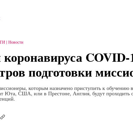
g
ИТИ
Новости
 коронавируса COVID-1
нтров подготовки мисси
 миссионеры, которым назначено приступить к обучению 
ат Юта, США, или в Престоне, Англия, будут проходить
енций.