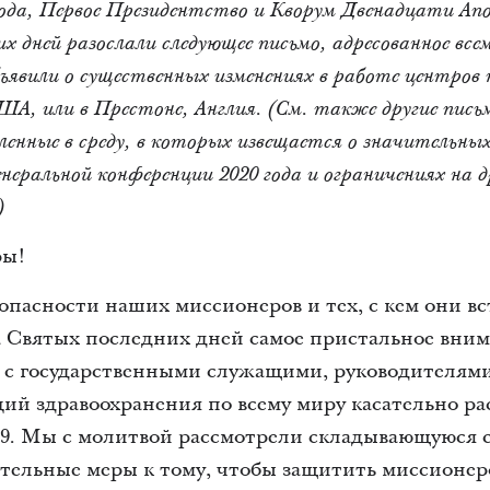
 года, Первое Президентство и Кворум Двенадцати Ап
 дней разослали следующее письмо, адресованное всем
ъявили о существенных изменениях в работе центров 
, или в Престоне, Англия. (См. также другие пись
нные в среду, в которых извещается о значительных 
енеральной конференции 2020 года и ограничениях на 
)
ры!
зопасности наших миссионеров и тех, с кем они вс
 Святых последних дней самое пристальное вни
 с государственными служащими, руководителям
ций здравоохранения по всему миру касательно р
9. Мы с молитвой рассмотрели складывающуюся 
ельные меры к тому, чтобы защитить миссионер