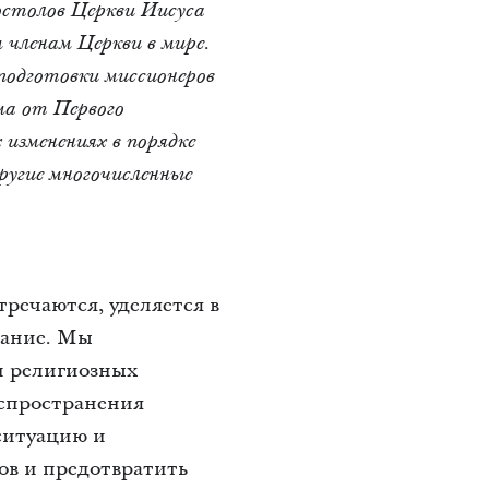
остолов Церкви Иисуса
 членам Церкви в мире.
подготовки миссионеров
ма от Первого
изменениях в порядке
другие многочисленные
тречаются, уделяется в
мание. Мы
и религиозных
аспространения
ситуацию и
ов и предотвратить