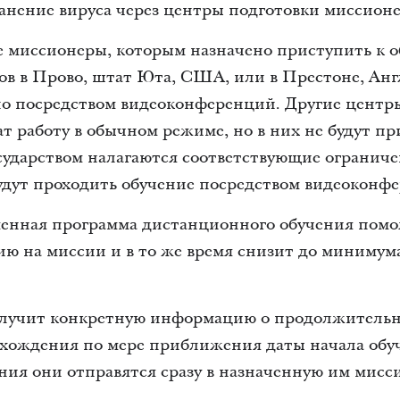
анение вируса через центры подготовки миссионе
все миссионеры, которым назначено приступить к 
в в Прово, штат Юта, США, или в Престоне, Анг
о посредством видеоконференций. Другие центр
т работу в обычном режиме, но в них не будут п
государством налагаются соответствующие ограни
удут проходить обучение посредством видеоконф
менная программа дистанционного обучения помо
ю на миссии и в то же время снизит до минимума
учит конкретную информацию о продолжительно
охождения по мере приближения даты начала обу
ия они отправятся сразу в назначенную им мисс