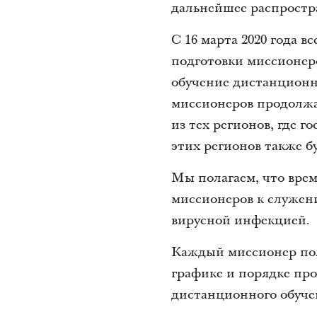
дальнейшее распростр
С 16 марта 2020 года 
подготовки миссионеро
обучение дистанционн
миссионеров продолжа
из тех регионов, где 
этих регионов также б
Мы полагаем, что вре
миссионеров к служени
вирусной инфекцией.
Каждый миссионер пол
графике и порядке пр
дистанционного обучен