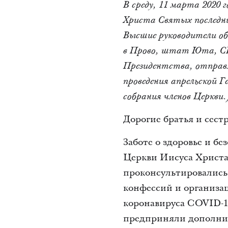
В среду, 11 марта 2020
Христа Святых последних
Высшие руководители об
в Прово, штат Юта, США
Президентства, отправле
проведения апрельской Г
собрания членов Церкви.
Дорогие братья и сест
Заботе о здоровье и бе
Церкви Иисуса Христа
проконсультировались
конфессий и организа
коронавируса COVID-1
предприняли дополнит