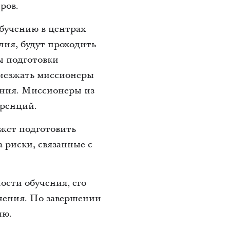
ров.
обучению в центрах
лия, будут проходить
ы подготовки
риезжать миссионеры
чения. Миссионеры из
еренций.
жет подготовить
 риски, связанные с
сти обучения, его
чения. По завершении
ию.