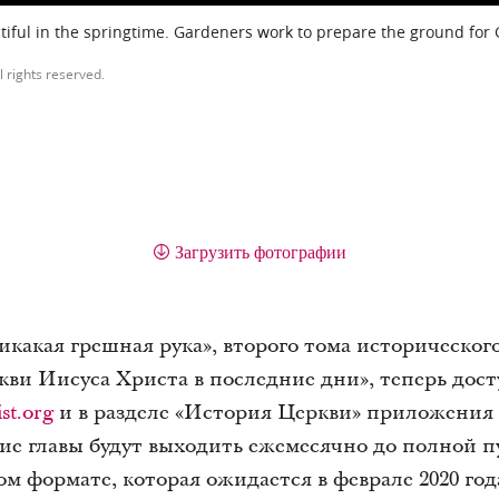
iful in the springtime. Gardeners work to prepare the ground for
l rights reserved.
Загрузить фотографии
икакая грешная рука», второго тома историческог
ви Иисуса Христа в последние дни», теперь дост
st.org
и в разделе «История Церкви» приложения 
ие главы будут выходить ежемесячно до полной п
м формате, которая ожидается в феврале 2020 год