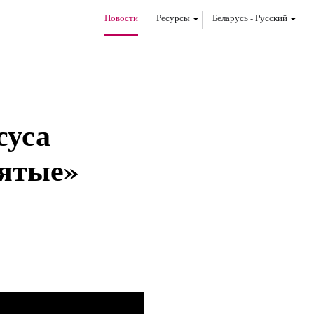
Новости
Ресурсы
Беларусь
-
Pусский
суса
вятые»