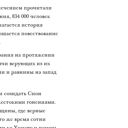
увлечением прочитали
ия, 834 000 человек
лагается история
ершается повествование
.
ирания на протяжении
ячи верующих из их
ии и равнины на запад
и созидать Сион
жестокими гонениями.
щины, где верные
то же время сотни
ти ко Христу и помочь