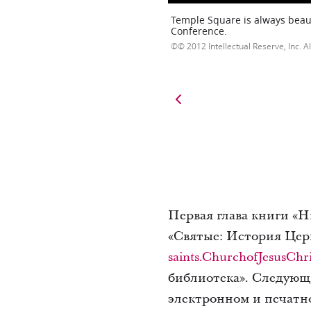
Temple Square is always beaut
Conference.
© 2012 Intellectual Reserve, Inc. Al
Первая глава книги «Н
«Святые: История Церк
saints.ChurchofJesusChri
библиотека». Следующ
электронном и печатно