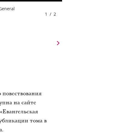
 General
1
/
2
о повествования
упна на сайте
«Евангельская
убликации тома в
а.