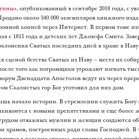
стины»
, опубликованный в сентябре 2018 года, с 
Продано около 340 000 экземпляров книжного издан
ронной копией через Интернет. В первом томе из
ая с 1815 года и детских лет Джозефа Смита. Зав
оклонения Святых последних дней в храме в Наву
я сценой бегства Святых из Наву – места их соб
после того как погромщики угрожают изгнать тыс
ворум Двенадцати Апостолов ведут их через прер
том Скалистых гор Бог уготовил для них дом.
ишь начало истории. В стремлении служить Богу 
лкиваются с новыми препятствиями и еще более 
рудом отважных мужчин и женщин создаются об
зи храмов, построенных ради славы Господней. В 
ляются в дальние страны, приглашая людей прий