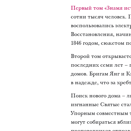
Первый том «Знамя и
сотни тысяч человек. 
воспользовались элект
Восстановления, начин
1846 годом, сюжетом п
Второй том открываетс
последних семи лет – 
домов. Бригам Янг и К
в надежде, что за хреб
Поиск нового дома – л
изгнанные Святые ста
Упорным совместным т
могут собираться вбли
проповедников отправ