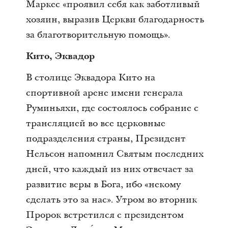
Маркес «проявил себя как заботливый
хозяин, выразив Церкви благодарность
за благотворительную помощь».
Кито, Эквадор
В столице Эквадора Кито на
спортивной арене имени генерала
Руминьяхи, где состоялось собрание с
трансляцией во все церковные
подразделения страны, Президент
Нельсон напомнил Святым последних
дней, что каждый из них отвечает за
развитие веры в Бога, ибо «некому
сделать это за нас». Утром во вторник
Пророк встретился с президентом