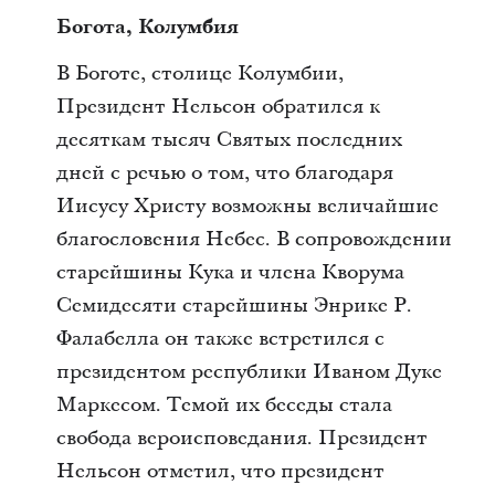
Богота, Колумбия
В Боготе, столице Колумбии,
Президент Нельсон обратился к
десяткам тысяч Святых последних
дней с речью о том, что благодаря
Иисусу Христу возможны величайшие
благословения Небес. В сопровождении
старейшины Кука и члена Кворума
Семидесяти старейшины Энрике Р.
Фалабелла он также встретился с
президентом республики Иваном Дуке
Маркесом. Темой их беседы стала
свобода вероисповедания. Президент
Нельсон отметил, что президент