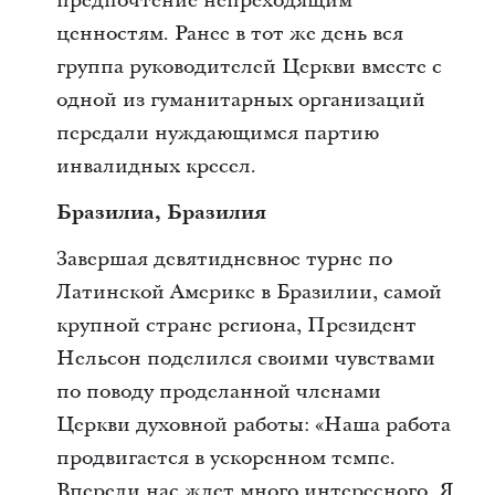
предпочтение непреходящим
ценностям. Ранее в тот же день вся
группа руководителей Церкви вместе с
одной из гуманитарных организаций
передали нуждающимся партию
инвалидных кресел.
Бразилиа, Бразилия
Завершая девятидневное турне по
Латинской Америке в Бразилии, самой
крупной стране региона, Президент
Нельсон поделился своими чувствами
по поводу проделанной членами
Церкви духовной работы: «Наша работа
продвигается в ускоренном темпе.
Впереди нас ждет много интересного. Я