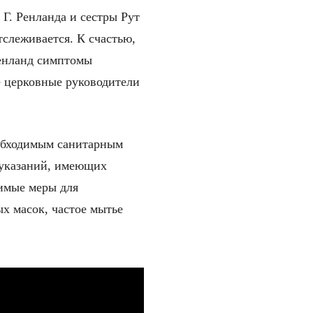
Г. Ренланда и сестры Рут
слеживается. К счастью,
Ренланд симптомы
е церковные руководители
еобходимым санитарным
 указаний, имеющих
имые меры для
х масок, частое мытье