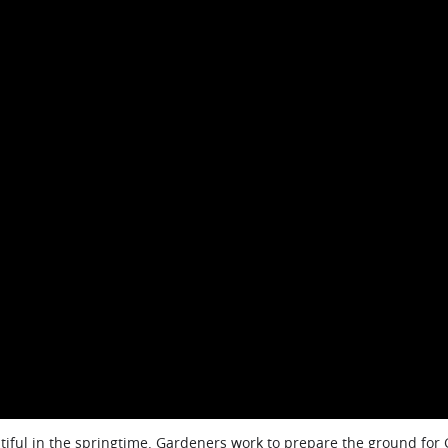
iful in the springtime. Gardeners work to prepare the ground for