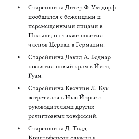
Старейшина Дитер Ф. Ухтдорф
пообщался с беженцами и
перемещенными лицами в
Польше; он также посетил
членов Церкви в Германии.
Старейшина Дэвид А. Беднар
посвятил новый храм в Йиго,
Гуам.
Старейшина Квентин Л. Кук
встретился в Нью-Йорке с
руководителями других
религиозных конфессий.
Старейшина Д. Тодд
Кристоферсон служил в