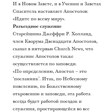
И в Новом Завете, и в Учении и Заветах
Спаситель наставляет Апостолов:
«Идите по всему миру».
Разъездное служение
Старейшина Джеффри Р. Холланд,
член Кворума Двенадцати Апостолов,
сказал в интервью Church News, что
служение Апостолов также
осуществляется по заповеди.
«По определению, Апостол – это
‘посланник’. Итак, по Небесному
повелению, по Божественному
откровению и заповеди, эта работа
всегда будет работой поездок и
служения, простирающейся во все