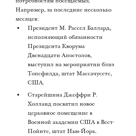
потребностям посещаемых.
Например, за последние несколько
месяцев:
Президент М. Рассел Баллард,
исполняющий обязанности
Президента Кворума
Двенадцати Апостолов,
выступил на мероприятии близ
Топсфилда, штат Массачусетс,
США.
Старейшина Джеффри Р.
Холланд посвятил новое
церковное помещение в
Военной академии США в Вест-
Пойнте, штат Нью-Йорк.