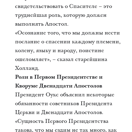
свидетельствовать о Спасителе – это
труднейшая роль, которую должен
выполнять Апостол.
«Осознание того, что мы должны нести
послание о спасении каждому племени,
колену, языку и народу, поистине
ошеломляет», – сказал старейшина
Холланд.
Роли в Первом Президентстве и
Кворуме Двенадцати Апостолов
Президент Оукс объяснил некоторые
обязанности советников Президента
Церкви и Двенадцати Апостолов.
«Сущность Первого Президентства
такова, что мы ездим не так много, как