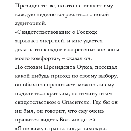
Президентстве, но это не мешает ему
каждую неделю встречаться с новой
аудиторией.
«Свидетельствование о Господе
заряжает энергией, и мне удается
делать это каждое воскресенье вне зоны
моего комфорта», – сказал он.
По словам Президента Оукса, посещая
какой-нибудь приход по своему выбору,
он обычно спрашивает, можно ли ему
поделиться кратким, пятиминутным
свидетельством о Спасителе. Где бы он
ни был, он говорит, что ему очень
нравится видеть Божьих детей.
«Я не вижу страны, когда нахожусь