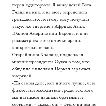
перед аудиторией. Я вижу детей Бога.
Глядя на них, я не могу определить
гражданство, поэтому могу получать
такую же энергию в Африке, Азии,
Южной Америке или Европе, и я не
рассматриваю это с точки зрения
конкретных стран».
Старейшина Холланд поддержал
мнение президента Оукса о том, что
общение с членами Церкви заряжает
энергией.
«На самом деле, нет ничего лучше, чем
физически находиться среди тех, кого
мы называем нашими братьями и
сестрами, – сказал он. – Этого ничем не