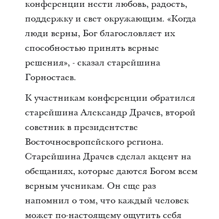
конференции нести любовь, радость,
поддержку и свет окружающим. «Когда
люди верны, Бог благословляет их
способностью принять верные
решения», - сказал старейшина
Горностаев.
К участникам конференции обратился
старейшина Александр Драчев, второй
советник в президентстве
Восточноевропейского региона.
Старейшина Драчев сделал акцент на
обещаниях, которые даются Богом всем
верным ученикам. Он еще раз
напомнил о том, что каждый человек
может по-настоящему ощутить себя