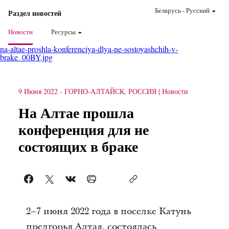
Беларусь
-
Pусский
Раздел новостей
Новости
Ресурсы
na-altae-proshla-konferenciya-dlya-ne-sostoyashchih-v-
brake_00BY.jpg
9 Июня 2022
-
ГОРНО-АЛТАЙСК, РОССИЯ
Новости
На Алтае прошла
конференция для не
состоящих в браке
2–7 июня 2022 года в поселке Катунь
предгорья Алтая, состоялась