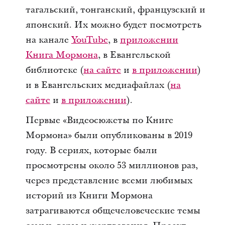
тагальский, тонганский, французский и
японский. Их можно будет посмотреть
на канале
YouTube
, в
приложении
Книга Мормона
, в Евангельской
библиотеке (
на сайте
и
в приложении
)
и в Евангельских медиафайлах (
на
сайте
и
в приложении
).
Первые «Видеосюжеты по Книге
Мормона» были опубликованы в 2019
году. В сериях, которые были
просмотрены около 53 миллионов раз,
через представление всеми любимых
историй из Книги Мормона
затрагиваются общечеловеческие темы