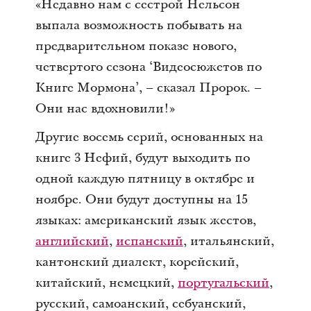
«Недавно нам с сестрой Нельсон
выпала возможность побывать на
предварительном показе нового,
четвертого сезона ‘Видеосюжетов по
Книге Мормона’, – сказал Пророк. –
Они нас вдохновили!»
Другие восемь серий, основанных на
книге 3 Нефий, будут выходить по
одной каждую пятницу в октябре и
ноябре. Они будут доступны на 15
языках: американский язык жестов,
английский
,
испанский
, итальянский,
кантонский диалект, корейский,
китайский, немецкий,
португальский
,
русский, самоанский, себуанский,