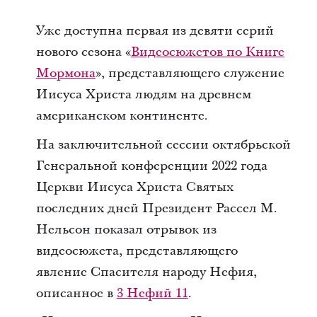
Уже доступна первая из девяти серий
нового сезона «
Видеосюжетов по Книге
Мормона
», представляющего служение
Иисуса Христа людям на древнем
американском континенте.
На заключительной сессии октябрьской
Генеральной конференции 2022 года
Церкви Иисуса Христа Святых
последних дней Президент Рассел М.
Нельсон показал отрывок из
видеосюжета, представляющего
явление Спасителя народу Нефия,
описанное в
3 Нефий 11
.