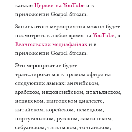
канале
Церкви на YouTube
и в
приложении Gospel Stream.
Запись этого мероприятия можно будет
посмотреть в любое время на
YouTube
, в
Евангельских медиафайлах
и в
приложении Gospel Stream.
Это мероприятие будет
транслироваться в прямом эфире на
следующих языках: английском,
арабском, индонезийском, итальянском,
испанском, кантонском диалекте,
китайском, корейском, немецком,
португальском, русском, самоанском,
себуанском, тагальском, тонганском,