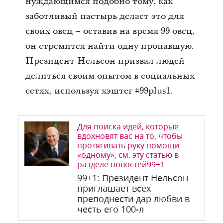
нуждающимся подобно тому, как
заботливый пастырь делает это для
своих овец – оставив на время 99 овец,
он стремится найти одну пропавшую.
Президент Нельсон призвал людей
делиться своим опытом в социальных
сетях, используя хэштег #99plus1.
Для поиска идей, которые
вдохновят вас на то, чтобы
протягивать руку помощи
«одному», см. эту статью в
разделе новостей99+1
99+1: Президент Нельсон
приглашает всех
преподнести дар любви в
честь его 100-л