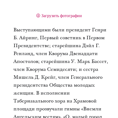
Загрузить фотографии
Выступающими были президент Генри
Б. Айринг, Первый советник в Первом
Президентстве; старейшина Дэйл Г.
Ренланд, член Кворума Двенадцати
Апостолов; старейшина У. Марк Бассет,
член Кворума Семидесяти; и сестра
Мишель Д. Крейг, член Генерального
президентства Общества молодых
женщин. В исполнении
Табернакального хора на Храмовой
площади прозвучали гимны «Внемли
Ангельским вестям», «О, малый город