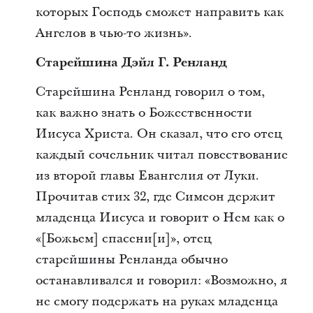
которых Господь сможет направить как
Ангелов в чью-то жизнь».
Старейшина Дэйл Г. Ренланд
Старейшина Ренланд говорил о том,
как важно знать о Божественности
Иисуса Христа. Он сказал, что его отец
каждый сочельник читал повествование
из второй главы Евангелия от Луки.
Прочитав стих 32, где Симеон держит
младенца Иисуса и говорит о Нем как о
«[Божьем] спасени[и]», отец
старейшины Ренланда обычно
останавливался и говорил: «Возможно, я
не смогу подержать на руках младенца