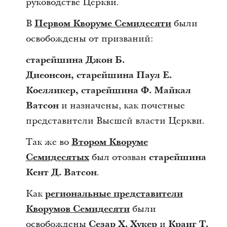
руководстве Церкви.
В
Первом Кворуме Семидесяти
были
освобождены от призваний:
старейшина Джон Б.
Диеонсон, старейшина Паул Е.
Коелликер, старейшина Ф. Майкал
Ватсон
и назначены, как почетные
представители Высшей власти Церкви.
Так же во
Втором Кворуме
Семидесятых
был отозван
старейшина
Кент Д. Ватсон
.
Как
региональные представители
Кворумов Семидесяти
были
освобождены
Сезар Х. Хукер
и
Краиг Т.