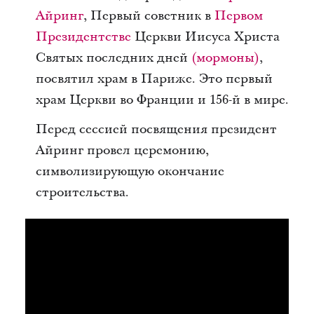
Айринг
, Первый советник в
Первом
Президентстве
Церкви Иисуса Христа
Святых последних дней
(мормоны)
,
посвятил храм в Париже. Это первый
храм Церкви во Франции и 156-й в мире.
Перед сессией посвящения президент
Айринг провел церемонию,
символизирующую окончание
строительства.