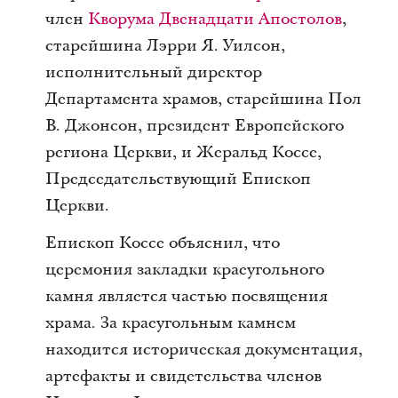
член
Кворума Двенадцати Апостолов
,
старейшина Лэрри Я. Уилсон,
исполнительный директор
Департамента храмов, старейшина Пол
В. Джонсон, президент Европейского
региона Церкви, и Жеральд Коссе,
Председательствующий Епископ
Церкви.
Епископ Коссе объяснил, что
церемония закладки краеугольного
камня является частью посвящения
храма. За краеугольным камнем
находится историческая документация,
артефакты и свидетельства членов