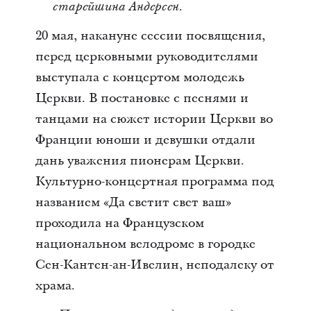
старейшина Андерсен.
20 мая, накануне сессии посвящения,
перед церковными руководителями
выступала с концертом молодежь
Церкви. В постановке с песнями и
танцами на сюжет истории Церкви во
Франции юноши и девушки отдали
дань уважения пионерам Церкви.
Культурно-концертная программа под
названием «Да светит свет ваш»
проходила на Французском
национальном велодроме в городке
Сен-Кантен-ан-Ивелин, неподалеку от
храма.